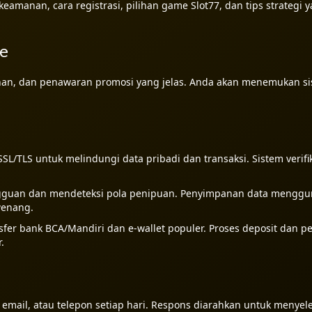
 keamanan, cara registrasi, pilihan game Slot77, dan tips strateg
ne
nan, dan penawaran promosi yang jelas. Anda akan menemukan si
SL/TLS untuk melindungi data pribadi dan transaksi. Sistem verif
an dan mendeteksi pola penipuan. Penyimpanan data menggunakan
wenang.
er bank BCA/Mandiri dan e-wallet populer. Proses deposit dan pen
.
email, atau telepon setiap hari. Respons diarahkan untuk menyele