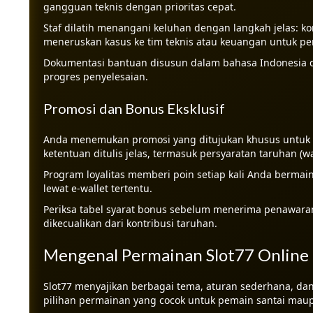
gangguan teknis dengan prioritas cepat.
Staf dilatih menangani keluhan dengan langkah jelas: kon
meneruskan kasus ke tim teknis atau keuangan untuk p
Dokumentasi bantuan disusun dalam bahasa Indonesia 
progres penyelesaian.
Promosi dan Bonus Eksklusif
Anda menemukan promosi yang ditujukan khusus untuk pe
ketentuan ditulis jelas, termasuk persyaratan taruhan (w
Program loyalitas memberi poin setiap kali Anda berma
lewat e-wallet tertentu.
Periksa tabel syarat bonus sebelum menerima penawaran
dikecualikan dari kontribusi taruhan.
Mengenal Permainan Slot77 Online
Slot77 menyajikan berbagai tema, aturan sederhana, 
pilihan permainan yang cocok untuk pemain santai maup