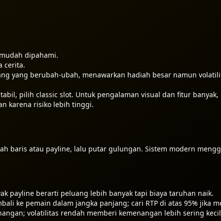
 mudah dipahami.
 cerita.
ang yang berubah-ubah, menawarkan hadiah besar namun volatilit
tabil, pilih classic slot. Untuk pengalaman visual dan fitur banyak
 karena risiko lebih tinggi.
umlah baris atau payline, lalu putar gulungan. Sistem modern m
k payline berarti peluang lebih banyak tapi biaya taruhan naik.
embali ke pemain dalam jangka panjang; cari RTP di atas 95% jika
angan; volatilitas rendah memberi kemenangan lebih sering kecil