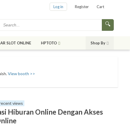
Log in
Register
Cart
🔍
AR SLOT ONLINE
HPTOTO
Shop By
nish.
View booth >>
recent views
si Hiburan Online Dengan Akses
nline