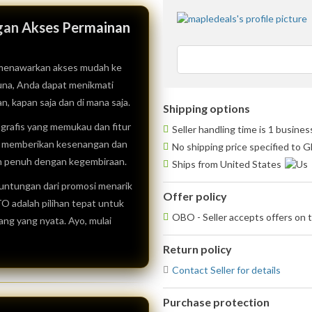
gan Akses Permainan
 menawarkan akses mudah ke
na, Anda dapat menikmati
 kapan saja dan di mana saja.
Shipping options
 grafis yang memukau dan fitur
Seller handling time is 1 busine
k memberikan kesenangan dan
No shipping price specified to 
an penuh dengan kegembiraan.
Ships from United States
untungan dari promosi menarik
Offer policy
 adalah pilihan tepat untuk
OBO - Seller accepts offers on t
ng yang nyata. Ayo, mulai
Return policy
Contact Seller for details
Purchase protection