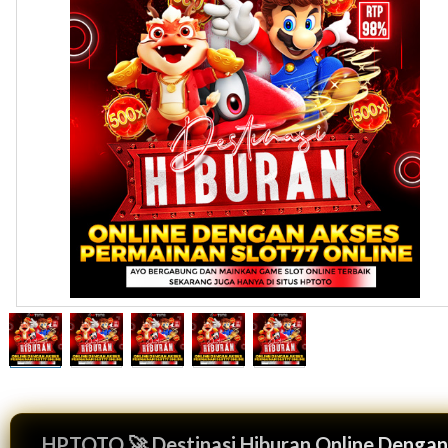
HPTOTO 🚀 Destinasi Hiburan Online Dengan