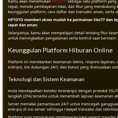
Kamu akan menemukan
HPTOTO
sebagai satu platform yang
cepat, metode pembayaran lokal, dan fitur yang mendukung 
keunggulan platform, cara daftar dan transaksi aman, serta
HPTOTO memberi akses mudah ke permainan Slot77 dan lay
cepat dan aman.
Selanjutnya, kamu akan mempelajari detail tentang fitur keama
untuk meningkatkan pengalaman serta kontrol saat bermain.
Keunggulan Platform Hiburan Online
Platform ini menekankan keamanan teknis, respons layanan,
enkripsi, tim dukungan 24/7, dan bonus yang disesuaikan un
Teknologi dan Sistem Keamanan
Anda mendapatkan koneksi terenkripsi dengan protokol SSL/TL
langkah (2FA) tersedia untuk menambah lapisan keamanan a
Server memakai pemantauan 24/7 untuk mencegah gangguan
enkripsi di sisi server sehingga riwayat transaksi dan identi
Platform juga mendukung pembayaran lokal seperti transfer 