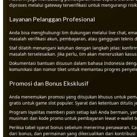
diproses melalui gateway terverifikasi untuk mengurangi risi
Layanan Pelanggan Profesional
Anda bisa menghubungi tim dukungan melalui live chat, emai
masalah verifikasi akun, pembayaran, atau gangguan teknis d
Staf dilatih menangani keluhan dengan langkah jelas: konfirm
masalah terselesaikan. Jika perlu, tim akan meneruskan kasu
Dokumentasi bantuan disusun dalam bahasa Indonesia deng
komunikasi dan nomor tiket untuk memantau progres penyele
Promosi dan Bonus Eksklusif
Anda menemukan promosi yang ditujukan khusus untuk pemai
gratis untuk game slot populer. Syarat dan ketentuan ditulis 
Program loyalitas memberi poin setiap kali Anda bermain, ya
musiman dan kode promo untuk pembayaran lewat e-wallet te
Periksa tabel syarat bonus sebelum menerima penawaran. Ca
dari bonus, dan permainan yang dikecualikan dari kontribusi