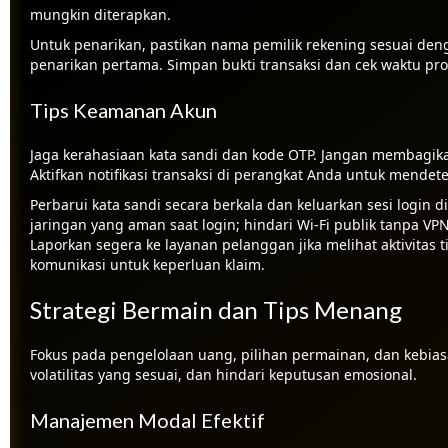
mungkin diterapkan.
Untuk penarikan, pastikan nama pemilik rekening sesuai deng
penarikan pertama. Simpan bukti transaksi dan cek waktu pr
Tips Keamanan Akun
Jaga kerahasiaan kata sandi dan kode OTP. Jangan membagikan 
Aktifkan notifikasi transaksi di perangkat Anda untuk mendete
Perbarui kata sandi secara berkala dan keluarkan sesi login
jaringan yang aman saat login; hindari Wi‑Fi publik tanpa VPN
Laporkan segera ke layanan pelanggan jika melihat aktivitas ti
komunikasi untuk keperluan klaim.
Strategi Bermain dan Tips Menang
Fokus pada pengelolaan uang, pilihan permainan, dan kebias
volatilitas yang sesuai, dan hindari keputusan emosional.
Manajemen Modal Efektif