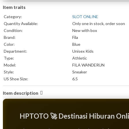
Item traits
Category:
SLOT ONLINE
Quantity Available:
Only one in stock, order soon
Condition:
New with box
Brand:
Fila
Color:
Blue
Department:
Unisex Kids
Type:
Athletic
Model:
FILA WANDERUN
Style:
Sneaker
US Shoe Size:
6.5
Item description
HPTOTO 🚀 Destinasi Hiburan Onl