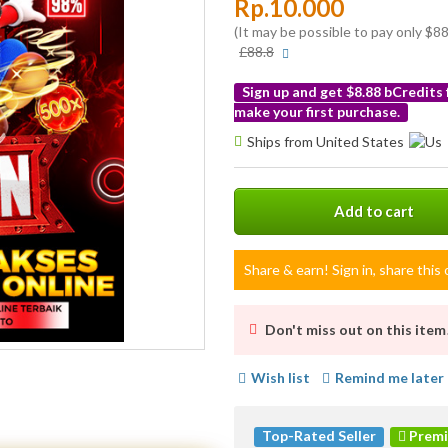
Rp.10.000
(It may be possible to pay only $
More
£88.8
info
Sign up and get $8.88 bCredits
make your first purchase.
More
Ships from United States
info
Add to cart
Share & earn! Sign in, share this 
Don't miss out on this item
Wish list
Remind me later
Top-Rated Seller
Premi