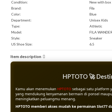
Condition:
New with box
Brand:
Fila
Color:
Blue
Department:
Unisex Kids
Type:
Athletic
Model:
FILA WANDE
Style:
Sneaker
US Shoe Size:
6.5
Item description
HPTOTO 🚀 Destin
Kamu akan menemukan
HPTOTO
sebagai satu platform 
yang mendukung kenyamanan bermain di ponsel maupun de
meningkatkan peluangmu menang.
HPTOTO memberi akses mudah ke permainan Slot77 dan