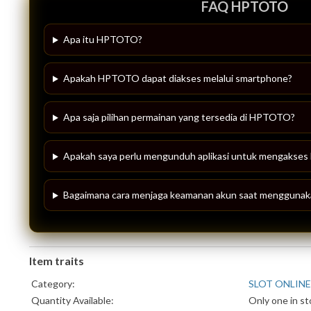
FAQ HPTOTO
Apa itu HPTOTO?
Apakah HPTOTO dapat diakses melalui smartphone?
Apa saja pilihan permainan yang tersedia di HPTOTO?
Apakah saya perlu mengunduh aplikasi untuk mengaks
Bagaimana cara menjaga keamanan akun saat menggun
Item traits
Category:
SLOT ONLINE
Quantity Available:
Only one in st