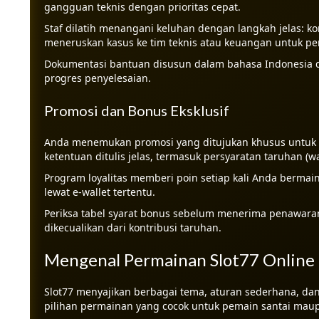
gangguan teknis dengan prioritas cepat.
Staf dilatih menangani keluhan dengan langkah jelas: kon
meneruskan kasus ke tim teknis atau keuangan untuk p
Dokumentasi bantuan disusun dalam bahasa Indonesia 
progres penyelesaian.
Promosi dan Bonus Eksklusif
Anda menemukan promosi yang ditujukan khusus untuk pe
ketentuan ditulis jelas, termasuk persyaratan taruhan (w
Program loyalitas memberi poin setiap kali Anda berma
lewat e-wallet tertentu.
Periksa tabel syarat bonus sebelum menerima penawaran
dikecualikan dari kontribusi taruhan.
Mengenal Permainan Slot77 Online
Slot77 menyajikan berbagai tema, aturan sederhana, 
pilihan permainan yang cocok untuk pemain santai maup