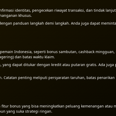
firmasi identitas, pengecekan riwayat transaksi, dan tindak lanjut
enanganan khusus.
dengan panduan langkah demi langkah. Anda juga dapat meminta
main Indonesia, seperti bonus sambutan, cashback mingguan, da
agering) dan batas waktu klaim.
in, yang dapat ditukar dengan kredit atau putaran gratis. Ada j
. Catatan penting meliputi persyaratan taruhan, batas penarik
dan fitur bonus yang bisa meningkatkan peluang kemenangan at
un yang suka strategi ringan.