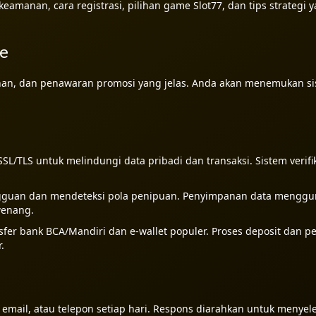
 keamanan, cara registrasi, pilihan game Slot77, dan tips strateg
ne
nan, dan penawaran promosi yang jelas. Anda akan menemukan si
SL/TLS untuk melindungi data pribadi dan transaksi. Sistem verif
an dan mendeteksi pola penipuan. Penyimpanan data menggunakan
wenang.
er bank BCA/Mandiri dan e-wallet populer. Proses deposit dan pen
.
email, atau telepon setiap hari. Respons diarahkan untuk menyele