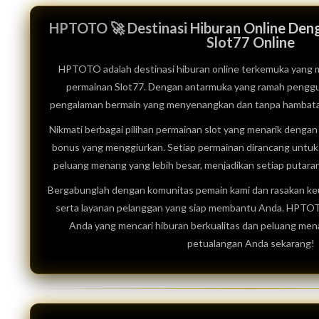
HPTOTO 🚀 Destinasi Hiburan Online Den
Slot77 Online
HPTOTO adalah destinasi hiburan online terkemuka yang
permainan Slot77. Dengan antarmuka yang ramah penggu
pengalaman bermain yang menyenangkan dan tanpa hambatan,
Nikmati berbagai pilihan permainan slot yang menarik dengan
bonus yang menggiurkan. Setiap permainan dirancang untu
peluang menang yang lebih besar, menjadikan setiap putar
Bergabunglah dengan komunitas pemain kami dan rasakan ke
serta layanan pelanggan yang siap membantu Anda. HPTOTO
Anda yang mencari hiburan berkualitas dan peluang mena
petualangan Anda sekarang!