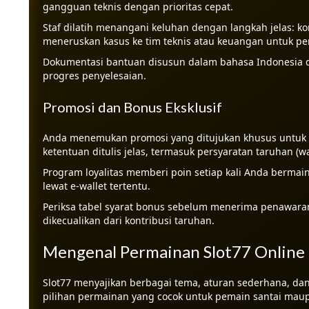
gangguan teknis dengan prioritas cepat.
Staf dilatih menangani keluhan dengan langkah jelas: kon
meneruskan kasus ke tim teknis atau keuangan untuk p
Dokumentasi bantuan disusun dalam bahasa Indonesia 
progres penyelesaian.
Promosi dan Bonus Eksklusif
Anda menemukan promosi yang ditujukan khusus untuk pe
ketentuan ditulis jelas, termasuk persyaratan taruhan (w
Program loyalitas memberi poin setiap kali Anda berma
lewat e-wallet tertentu.
Periksa tabel syarat bonus sebelum menerima penawaran
dikecualikan dari kontribusi taruhan.
Mengenal Permainan Slot77 Online
Slot77 menyajikan berbagai tema, aturan sederhana, 
pilihan permainan yang cocok untuk pemain santai maup