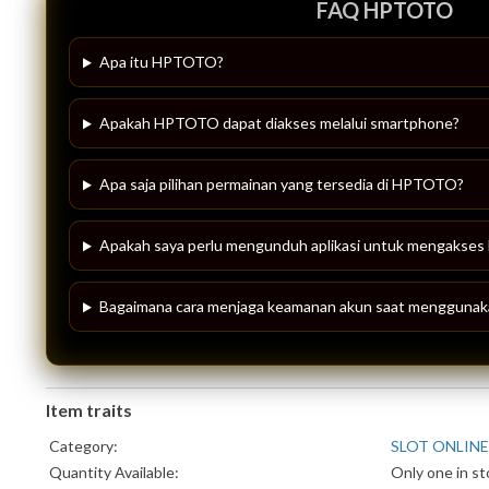
FAQ HPTOTO
Apa itu HPTOTO?
Apakah HPTOTO dapat diakses melalui smartphone?
Apa saja pilihan permainan yang tersedia di HPTOTO?
Apakah saya perlu mengunduh aplikasi untuk mengaks
Bagaimana cara menjaga keamanan akun saat menggun
Item traits
Category:
SLOT ONLINE
Quantity Available:
Only one in st