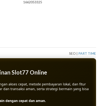
1662053325
SEO
|
PART TIME
nan Slot77 Online
an akses cepat, metode pembayaran lokal, dan fitur
 dan transaksi aman, serta strategi bermain yang bisa
ain dengan cepat dan aman.