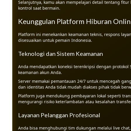
Selanjutnya, kamu akan mempelajari detail tentang fitur
kontrol saat bermain.
Keunggulan Platform Hiburan Onli
Platform ini menekankan keamanan teknis, respons laya
disesuaikan untuk pemain Indonesia.
Teknologi dan Sistem Keamanan
Anda mendapatkan koneksi terenkripsi dengan protokol S
keamanan akun Anda.
Server memakai pemantauan 24/7 untuk mencegah ganggu
dan identitas Anda tidak mudah diakses pihak tidak ber
Platform juga mendukung pembayaran lokal seperti transf
mengurangi risiko keterlambatan atau kesalahan transfer
Layanan Pelanggan Profesional
Anda bisa menghubungi tim dukungan melalui live chat, 