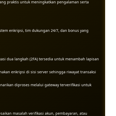
i yang praktis untuk meningkatkan pengalaman serta
stem enkripsi, tim dukungan 24/7, dan bonus yang
ikasi dua langkah (2FA) tersedia untuk menambah lapisan
 enkripsi di sisi server sehingga riwayat transaksi
arikan diproses melalui gateway terverifikasi untuk
saikan masalah verifikasi akun, pembayaran, atau