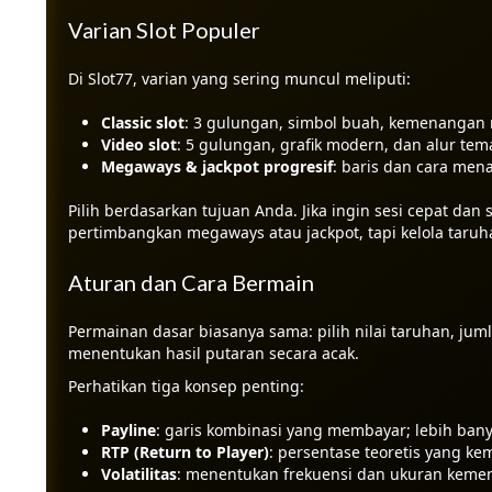
Varian Slot Populer
Di Slot77, varian yang sering muncul meliputi:
Classic slot
: 3 gulungan, simbol buah, kemenangan
Video slot
: 5 gulungan, grafik modern, dan alur tema
Megaways & jackpot progresif
: baris dan cara men
Pilih berdasarkan tujuan Anda. Jika ingin sesi cepat dan s
pertimbangkan megaways atau jackpot, tapi kelola taruhan
Aturan dan Cara Bermain
Permainan dasar biasanya sama: pilih nilai taruhan, j
menentukan hasil putaran secara acak.
Perhatikan tiga konsep penting:
Payline
: garis kombinasi yang membayar; lebih banya
RTP (Return to Player)
: persentase teoretis yang k
Volatilitas
: menentukan frekuensi dan ukuran kemen