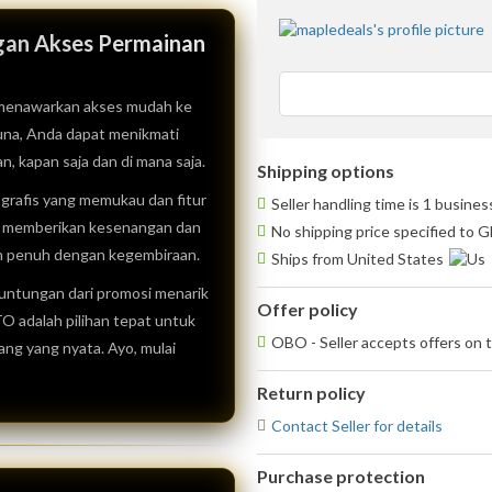
gan Akses Permainan
 menawarkan akses mudah ke
na, Anda dapat menikmati
 kapan saja dan di mana saja.
Shipping options
 grafis yang memukau dan fitur
Seller handling time is 1 busine
k memberikan kesenangan dan
No shipping price specified to 
an penuh dengan kegembiraan.
Ships from United States
untungan dari promosi menarik
Offer policy
 adalah pilihan tepat untuk
OBO - Seller accepts offers on t
ng yang nyata. Ayo, mulai
Return policy
Contact Seller for details
Purchase protection