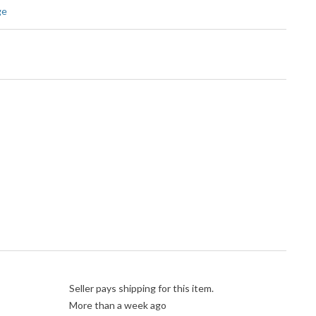
ge
Maestro
accepted
Seller pays shipping for this item.
More than a week ago