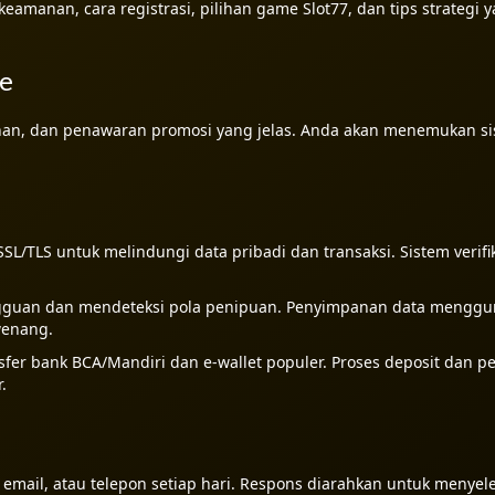
 keamanan, cara registrasi, pilihan game Slot77, dan tips strateg
ne
nan, dan penawaran promosi yang jelas. Anda akan menemukan si
SL/TLS untuk melindungi data pribadi dan transaksi. Sistem verif
an dan mendeteksi pola penipuan. Penyimpanan data menggunakan
wenang.
er bank BCA/Mandiri dan e-wallet populer. Proses deposit dan pen
.
email, atau telepon setiap hari. Respons diarahkan untuk menyele