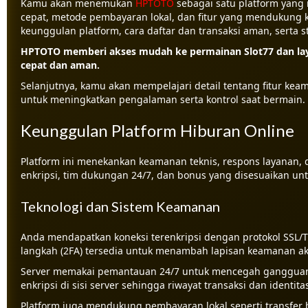
Kamu akan menemukan
HPTOTO
sebagai satu platform yang
cepat, metode pembayaran lokal, dan fitur yang mendukung 
keunggulan platform, cara daftar dan transaksi aman, serta
HPTOTO memberi akses mudah ke permainan Slot77 dan lay
cepat dan aman.
Selanjutnya, kamu akan mempelajari detail tentang fitur keama
untuk meningkatkan pengalaman serta kontrol saat bermain.
Keunggulan Platform Hiburan Online
Platform ini menekankan keamanan teknis, respons layanan,
enkripsi, tim dukungan 24/7, dan bonus yang disesuaikan un
Teknologi dan Sistem Keamanan
Anda mendapatkan koneksi terenkripsi dengan protokol SSL/TL
langkah (2FA) tersedia untuk menambah lapisan keamanan a
Server memakai pemantauan 24/7 untuk mencegah gangguan
enkripsi di sisi server sehingga riwayat transaksi dan identi