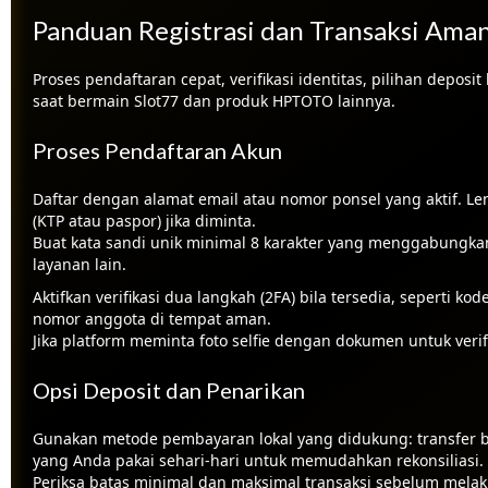
taruhan (wagering) yang harus dipenuhi sebelum penarikan.
Panduan Registrasi dan Transaksi Ama
Proses pendaftaran cepat, verifikasi identitas, pilihan de
saat bermain Slot77 dan produk HPTOTO lainnya.
Proses Pendaftaran Akun
Daftar dengan alamat email atau nomor ponsel yang aktif. Len
(KTP atau paspor) jika diminta.
Buat kata sandi unik minimal 8 karakter yang menggabungkan
layanan lain.
Aktifkan verifikasi dua langkah (2FA) bila tersedia, seperti k
nomor anggota di tempat aman.
Jika platform meminta foto selfie dengan dokumen untuk verif
Opsi Deposit dan Penarikan
Gunakan metode pembayaran lokal yang didukung: transfer ban
yang Anda pakai sehari-hari untuk memudahkan rekonsiliasi.