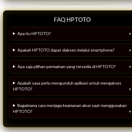
FAQ HPTOTO
Apa itu HPTOTO?
Apakah HPTOTO dapat diakses melalui smartphone?
Apa saja pilihan permainan yang tersedia di HPTOTO?
Apakah saya perlu mengunduh aplikasi untuk mengakses
HPTOTO?
Bagaimana cara menjaga keamanan akun saat
menggunakan HPTOTO?