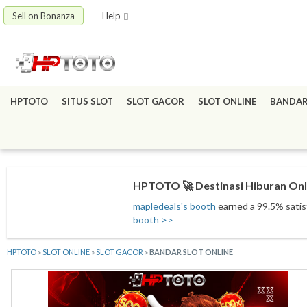
Sell on Bonanza
Help
HPTOTO
SITUS SLOT
SLOT GACOR
SLOT ONLINE
BANDA
HPTOTO 🚀 Destinasi Hiburan On
mapledeals's booth
earned a 99.5% satisf
booth >>
HPTOTO
»
SLOT ONLINE
»
SLOT GACOR
»
BANDAR SLOT ONLINE