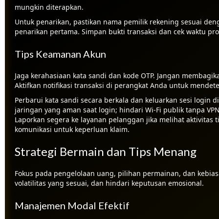
Periksa batas minimal dan maksimal transaksi sebelum melak
mungkin diterapkan.
Untuk penarikan, pastikan nama pemilik rekening sesuai deng
penarikan pertama. Simpan bukti transaksi dan cek waktu pr
Tips Keamanan Akun
Jaga kerahasiaan kata sandi dan kode OTP. Jangan membagikan 
Aktifkan notifikasi transaksi di perangkat Anda untuk mendete
Perbarui kata sandi secara berkala dan keluarkan sesi login
jaringan yang aman saat login; hindari Wi‑Fi publik tanpa VPN
Laporkan segera ke layanan pelanggan jika melihat aktivitas ti
komunikasi untuk keperluan klaim.
Strategi Bermain dan Tips Menang
Fokus pada pengelolaan uang, pilihan permainan, dan kebias
volatilitas yang sesuai, dan hindari keputusan emosional.
Manajemen Modal Efektif