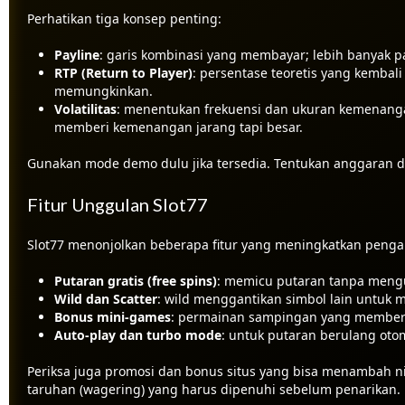
(Random Number Generator) untuk menentukan hasil putaran
Perhatikan tiga konsep penting:
Payline
: garis kombinasi yang membayar; lebih banyak pa
RTP (Return to Player)
: persentase teoretis yang kembali
memungkinkan.
Volatilitas
: menentukan frekuensi dan ukuran kemenangan
memberi kemenangan jarang tapi besar.
Gunakan mode demo dulu jika tersedia. Tentukan anggaran d
Fitur Unggulan Slot77
Slot77 menonjolkan beberapa fitur yang meningkatkan peng
Putaran gratis (free spins)
: memicu putaran tanpa mengu
Wild dan Scatter
: wild menggantikan simbol lain untuk
Bonus mini-games
: permainan sampingan yang memberi
Auto-play dan turbo mode
: untuk putaran berulang otom
Periksa juga promosi dan bonus situs yang bisa menambah nil