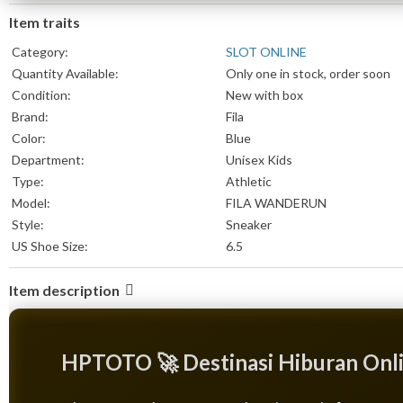
Item traits
Category:
SLOT ONLINE
Quantity Available:
Only one in stock, order soon
Condition:
New with box
Brand:
Fila
Color:
Blue
Department:
Unisex Kids
Type:
Athletic
Model:
FILA WANDERUN
Style:
Sneaker
US Shoe Size:
6.5
Item description
HPTOTO 🚀 Destinasi Hiburan Onli