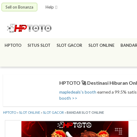
Sell on Bonanza
Help
HPTOTO
SITUS SLOT
SLOT GACOR
SLOT ONLINE
BANDA
HPTOTO 🚀 Destinasi Hiburan On
mapledeals's booth
earned a 99.5% satisf
booth >>
HPTOTO
»
SLOT ONLINE
»
SLOT GACOR
»
BANDAR SLOT ONLINE