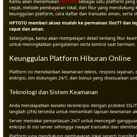
Kamu akan menemukan
HPTOTO
sebagai satu platform yang
cepat, metode pembayaran lokal, dan fitur yang mendukung 
keunggulan platform, cara daftar dan transaksi aman, serta
HPTOTO memberi akses mudah ke permainan Slot77 dan lay
cepat dan aman.
Selanjutnya, kamu akan mempelajari detail tentang fitur keama
untuk meningkatkan pengalaman serta kontrol saat bermain.
Keunggulan Platform Hiburan Online
Platform ini menekankan keamanan teknis, respons layanan,
enkripsi, tim dukungan 24/7, dan bonus yang disesuaikan un
Teknologi dan Sistem Keamanan
Anda mendapatkan koneksi terenkripsi dengan protokol SSL/TL
langkah (2FA) tersedia untuk menambah lapisan keamanan a
Server memakai pemantauan 24/7 untuk mencegah gangguan
enkripsi di sisi server sehingga riwayat transaksi dan identi