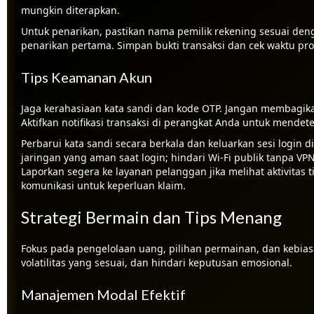
Periksa batas minimal dan maksimal transaksi sebelum melak
mungkin diterapkan.
Untuk penarikan, pastikan nama pemilik rekening sesuai deng
penarikan pertama. Simpan bukti transaksi dan cek waktu pr
Tips Keamanan Akun
Jaga kerahasiaan kata sandi dan kode OTP. Jangan membagikan 
Aktifkan notifikasi transaksi di perangkat Anda untuk mendete
Perbarui kata sandi secara berkala dan keluarkan sesi login
jaringan yang aman saat login; hindari Wi‑Fi publik tanpa VPN
Laporkan segera ke layanan pelanggan jika melihat aktivitas ti
komunikasi untuk keperluan klaim.
Strategi Bermain dan Tips Menang
Fokus pada pengelolaan uang, pilihan permainan, dan kebias
volatilitas yang sesuai, dan hindari keputusan emosional.
Manajemen Modal Efektif