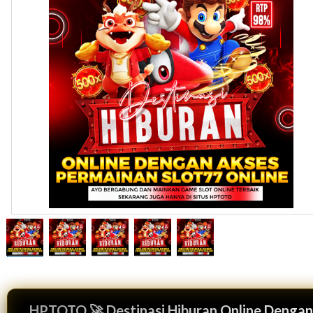
HPTOTO 🚀 Destinasi Hiburan Online