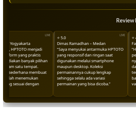
IDS
IDN SLOT
Review
⭐ 5.0
⭐ 4.8
 Yogyakarta
Dimas Ramadhan – Medan
Fadli S
, HPTOTO menjadi
“Saya menyukai antarmuka HPTOTO
“HPTOT
form yang praktis
yang responsif dan ringan saat
pengala
akan banyak pilihan
digunakan melalui smartphone
nyaman 
m satu tempat.
maupun desktop. Koleksi
dan pil
 sederhana membuat
permainannya cukup lengkap
terus di
dah menemukan
sehingga selalu ada variasi
bagi p
g sesuai dengan
permainan yang bisa dicoba.”
variasi