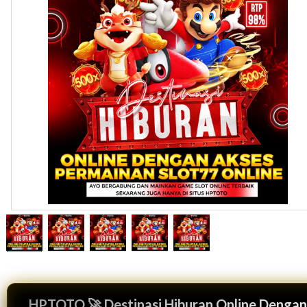
HPTOTO 🚀 Destinasi Hiburan Online