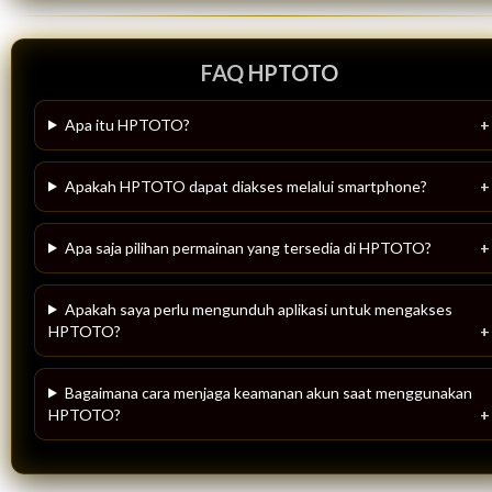
FAQ HPTOTO
Apa itu HPTOTO?
Apakah HPTOTO dapat diakses melalui smartphone?
Apa saja pilihan permainan yang tersedia di HPTOTO?
Apakah saya perlu mengunduh aplikasi untuk mengakses
HPTOTO?
Bagaimana cara menjaga keamanan akun saat
menggunakan HPTOTO?