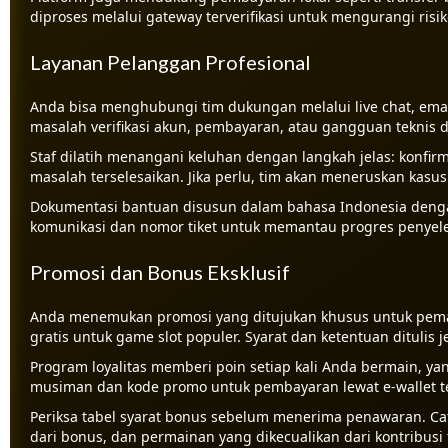
Platform juga mendukung pembayaran lokal seperti transfer 
diproses melalui gateway terverifikasi untuk mengurangi risi
Layanan Pelanggan Profesional
Anda bisa menghubungi tim dukungan melalui live chat, emai
masalah verifikasi akun, pembayaran, atau gangguan teknis d
Staf dilatih menangani keluhan dengan langkah jelas: konfirm
masalah terselesaikan. Jika perlu, tim akan meneruskan kasu
Dokumentasi bantuan disusun dalam bahasa Indonesia deng
komunikasi dan nomor tiket untuk memantau progres penyele
Promosi dan Bonus Eksklusif
Anda menemukan promosi yang ditujukan khusus untuk pemai
gratis untuk game slot populer. Syarat dan ketentuan ditulis 
Program loyalitas memberi poin setiap kali Anda bermain, ya
musiman dan kode promo untuk pembayaran lewat e-wallet te
Periksa tabel syarat bonus sebelum menerima penawaran. Ca