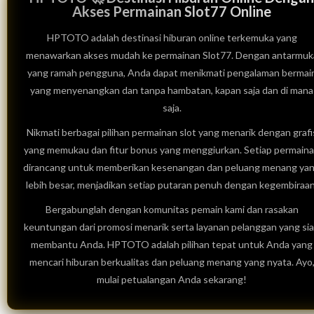
Dengan Akses Permainan Slot77 Online
HPTOTO adalah destinasi hiburan online terkemuka yang
menawarkan akses mudah ke permainan Slot77. Dengan
antarmuka yang ramah pengguna, Anda dapat menikmati
pengalaman bermain yang menyenangkan dan tanpa hambatan
kapan saja dan di mana saja.
Nikmati berbagai pilihan permainan slot yang menarik dengan
grafis yang memukau dan fitur bonus yang menggiurkan. Setiap
permainan dirancang untuk memberikan kesenangan dan pelua
menang yang lebih besar, menjadikan setiap putaran penuh
dengan kegembiraan.
Bergabunglah dengan komunitas pemain kami dan rasakan
keuntungan dari promosi menarik serta layanan pelanggan yan
siap membantu Anda. HPTOTO adalah pilihan tepat untuk Anda
yang mencari hiburan berkualitas dan peluang menang yang nyat
Ayo, mulai petualangan Anda sekarang!