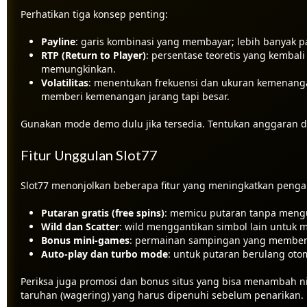
Perhatikan tiga konsep penting:
Payline
: garis kombinasi yang membayar; lebih banyak pa
RTP (Return to Player)
: persentase teoretis yang kembali
memungkinkan.
Volatilitas
: menentukan frekuensi dan ukuran kemenangan
memberi kemenangan jarang tapi besar.
Gunakan mode demo dulu jika tersedia. Tentukan anggaran d
Fitur Unggulan Slot77
Slot77 menonjolkan beberapa fitur yang meningkatkan peng
Putaran gratis (free spins)
: memicu putaran tanpa mengu
Wild dan Scatter
: wild menggantikan simbol lain untuk
Bonus mini-games
: permainan sampingan yang memberi
Auto-play dan turbo mode
: untuk putaran berulang otom
Periksa juga promosi dan bonus situs yang bisa menambah nil
taruhan (wagering) yang harus dipenuhi sebelum penarikan.