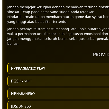
Jangan mengejar kerugian dengan menaikkan taruhan drastis.
singkat. Tetap pada batas yang sudah Anda tetapkan.
Hindari bermain tanpa membaca aturan game dan syarat bon
yang tinggi atau batas fitur tertentu.
Jangan percaya “sistem pasti menang” atau pola putaran yang
waktu permainan untuk mencegah keputusan emosional dan
Jangan menggunakan seluruh bonus sekaligus; sebar pemak
bonus.
PROVID
PP
PRAGMATIC PLAY
PGS
PG SOFT
HB
HABANERO
IDS
IDN SLOT