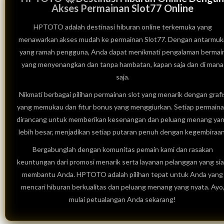
Akses Permainan Slot77 Online
HPTOTO adalah destinasi hiburan online terkemuka yang
menawarkan akses mudah ke permainan Slot77. Dengan antarmuk
yang ramah pengguna, Anda dapat menikmati pengalaman bermai
yang menyenangkan dan tanpa hambatan, kapan saja dan di mana
saja.
Nikmati berbagai pilihan permainan slot yang menarik dengan grafi
yang memukau dan fitur bonus yang menggiurkan. Setiap permain
dirancang untuk memberikan kesenangan dan peluang menang ya
lebih besar, menjadikan setiap putaran penuh dengan kegembiraan
Bergabunglah dengan komunitas pemain kami dan rasakan
keuntungan dari promosi menarik serta layanan pelanggan yang si
membantu Anda. HPTOTO adalah pilihan tepat untuk Anda yang
mencari hiburan berkualitas dan peluang menang yang nyata. Ayo
mulai petualangan Anda sekarang!