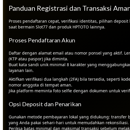
taruhan (wagering) yang harus dipenuhi sebelum penarikan.
Panduan Registrasi dan Transaksi Ama
Proses pendaftaran cepat, verifikasi identitas, pilihan de
saat bermain Slot77 dan produk HPTOTO lainnya.
Proses Pendaftaran Akun
Daftar dengan alamat email atau nomor ponsel yang aktif. Len
(KTP atau paspor) jika diminta.
Buat kata sandi unik minimal 8 karakter yang menggabungkan
layanan lain.
Aktifkan verifikasi dua langkah (2FA) bila tersedia, seperti k
nomor anggota di tempat aman.
Jika platform meminta foto selfie dengan dokumen untuk verif
Opsi Deposit dan Penarikan
Gunakan metode pembayaran lokal yang didukung: transfer ban
yang Anda pakai sehari-hari untuk memudahkan rekonsiliasi.