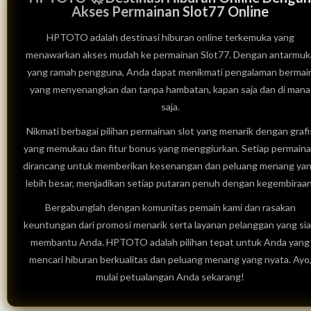
Dengan Akses Permainan Slot77 Online
HPTOTO adalah destinasi hiburan online terkemuka yang
menawarkan akses mudah ke permainan Slot77. Dengan
antarmuka yang ramah pengguna, Anda dapat menikmati
pengalaman bermain yang menyenangkan dan tanpa hambatan
kapan saja dan di mana saja.
Nikmati berbagai pilihan permainan slot yang menarik dengan
grafis yang memukau dan fitur bonus yang menggiurkan. Setiap
permainan dirancang untuk memberikan kesenangan dan pelua
menang yang lebih besar, menjadikan setiap putaran penuh
dengan kegembiraan.
Bergabunglah dengan komunitas pemain kami dan rasakan
keuntungan dari promosi menarik serta layanan pelanggan yan
siap membantu Anda. HPTOTO adalah pilihan tepat untuk Anda
yang mencari hiburan berkualitas dan peluang menang yang nyat
Ayo, mulai petualangan Anda sekarang!