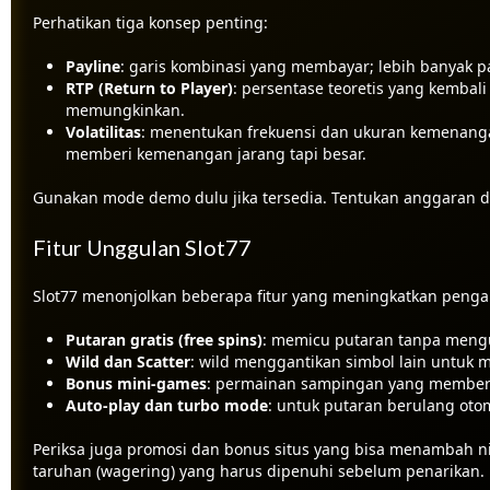
(Random Number Generator) untuk menentukan hasil putaran
Perhatikan tiga konsep penting:
Payline
: garis kombinasi yang membayar; lebih banyak pa
RTP (Return to Player)
: persentase teoretis yang kembali
memungkinkan.
Volatilitas
: menentukan frekuensi dan ukuran kemenangan
memberi kemenangan jarang tapi besar.
Gunakan mode demo dulu jika tersedia. Tentukan anggaran d
Fitur Unggulan Slot77
Slot77 menonjolkan beberapa fitur yang meningkatkan peng
Putaran gratis (free spins)
: memicu putaran tanpa mengu
Wild dan Scatter
: wild menggantikan simbol lain untuk
Bonus mini-games
: permainan sampingan yang memberi
Auto-play dan turbo mode
: untuk putaran berulang otom
Periksa juga promosi dan bonus situs yang bisa menambah nil