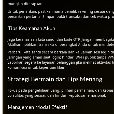
Periksa batas minimal dan maksimal transaksi sebelum melak
mungkin diterapkan.
Untuk penarikan, pastikan nama pemilik rekening sesuai deng
penarikan pertama. Simpan bukti transaksi dan cek waktu pr
Tips Keamanan Akun
Jaga kerahasiaan kata sandi dan kode OTP. Jangan membagikan 
Aktifkan notifikasi transaksi di perangkat Anda untuk mendete
Perbarui kata sandi secara berkala dan keluarkan sesi login
jaringan yang aman saat login; hindari Wi‑Fi publik tanpa VPN
Laporkan segera ke layanan pelanggan jika melihat aktivitas ti
komunikasi untuk keperluan klaim.
Strategi Bermain dan Tips Menang
Fokus pada pengelolaan uang, pilihan permainan, dan kebias
volatilitas yang sesuai, dan hindari keputusan emosional.
Manajemen Modal Efektif