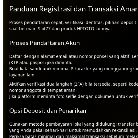
taruhan (wagering) yang harus dipenuhi sebelum penarikan.
Panduan Registrasi dan Transaksi Ama
Proses pendaftaran cepat, verifikasi identitas, pilihan de
saat bermain Slot77 dan produk HPTOTO lainnya.
Proses Pendaftaran Akun
Daftar dengan alamat email atau nomor ponsel yang aktif. Len
(KTP atau paspor) jika diminta.
Buat kata sandi unik minimal 8 karakter yang menggabungkan
layanan lain.
Aktifkan verifikasi dua langkah (2FA) bila tersedia, seperti k
nomor anggota di tempat aman.
Jika platform meminta foto selfie dengan dokumen untuk verif
Opsi Deposit dan Penarikan
Gunakan metode pembayaran lokal yang didukung: transfer ban
yang Anda pakai sehari-hari untuk memudahkan rekonsiliasi.