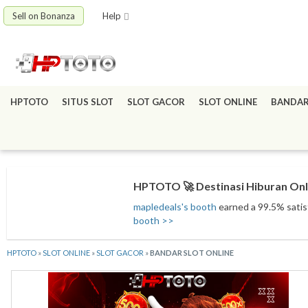
Sell on Bonanza
Help
HPTOTO
SITUS SLOT
SLOT GACOR
SLOT ONLINE
BANDA
HPTOTO 🚀 Destinasi Hiburan On
mapledeals's booth
earned a 99.5% satisf
booth >>
HPTOTO
»
SLOT ONLINE
»
SLOT GACOR
»
BANDAR SLOT ONLINE