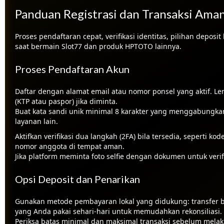
Panduan Registrasi dan Transaksi Ama
Proses pendaftaran cepat, verifikasi identitas, pilihan de
saat bermain Slot77 dan produk HPTOTO lainnya.
Proses Pendaftaran Akun
Daftar dengan alamat email atau nomor ponsel yang aktif. Len
(KTP atau paspor) jika diminta.
Buat kata sandi unik minimal 8 karakter yang menggabungkan
layanan lain.
Aktifkan verifikasi dua langkah (2FA) bila tersedia, seperti k
nomor anggota di tempat aman.
Jika platform meminta foto selfie dengan dokumen untuk verif
Opsi Deposit dan Penarikan
Gunakan metode pembayaran lokal yang didukung: transfer ban
yang Anda pakai sehari-hari untuk memudahkan rekonsiliasi.
Periksa batas minimal dan maksimal transaksi sebelum melak