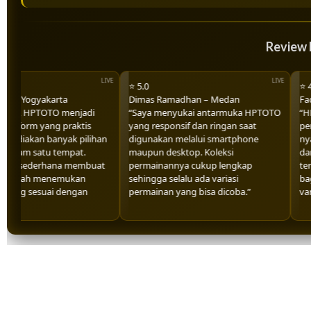
Review
⭐ 5.0
⭐ 4.8
ogyakarta
Dimas Ramadhan – Medan
Fadli Sya
 HPTOTO menjadi
“Saya menyukai antarmuka HPTOTO
“HPTOTO
orm yang praktis
yang responsif dan ringan saat
pengalam
kan banyak pilihan
digunakan melalui smartphone
nyaman d
 satu tempat.
maupun desktop. Koleksi
dan pilih
sederhana membuat
permainannya cukup lengkap
terus dip
ah menemukan
sehingga selalu ada variasi
bagi pen
sesuai dengan
permainan yang bisa dicoba.”
variasi p