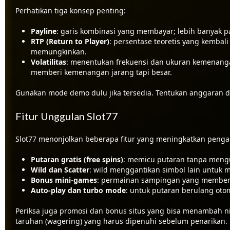
Perhatikan tiga konsep penting:
Payline
: garis kombinasi yang membayar; lebih banyak pa
RTP (Return to Player)
: persentase teoretis yang kembali
memungkinkan.
Volatilitas
: menentukan frekuensi dan ukuran kemenangan
memberi kemenangan jarang tapi besar.
Gunakan mode demo dulu jika tersedia. Tentukan anggaran d
Fitur Unggulan Slot77
Slot77 menonjolkan beberapa fitur yang meningkatkan peng
Putaran gratis (free spins)
: memicu putaran tanpa mengu
Wild dan Scatter
: wild menggantikan simbol lain untuk
Bonus mini-games
: permainan sampingan yang memberi
Auto-play dan turbo mode
: untuk putaran berulang otom
Periksa juga promosi dan bonus situs yang bisa menambah nil
taruhan (wagering) yang harus dipenuhi sebelum penarikan.