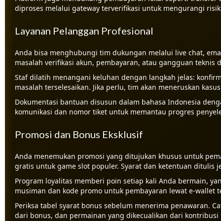
diproses melalui gateway terverifikasi untuk mengurangi risi
Layanan Pelanggan Profesional
Anda bisa menghubungi tim dukungan melalui live chat, emai
masalah verifikasi akun, pembayaran, atau gangguan teknis d
Staf dilatih menangani keluhan dengan langkah jelas: konfirm
masalah terselesaikan. Jika perlu, tim akan meneruskan kasu
Dokumentasi bantuan disusun dalam bahasa Indonesia deng
komunikasi dan nomor tiket untuk memantau progres penyele
Promosi dan Bonus Eksklusif
Anda menemukan promosi yang ditujukan khusus untuk pemai
gratis untuk game slot populer. Syarat dan ketentuan ditulis 
Program loyalitas memberi poin setiap kali Anda bermain, ya
musiman dan kode promo untuk pembayaran lewat e-wallet te
Periksa tabel syarat bonus sebelum menerima penawaran. Ca
dari bonus, dan permainan yang dikecualikan dari kontribusi