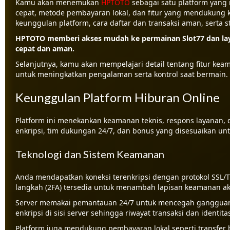
Kamu akan menemukan
HPTOTO
sebagai satu platform yang
cepat, metode pembayaran lokal, dan fitur yang mendukung 
keunggulan platform, cara daftar dan transaksi aman, serta
HPTOTO memberi akses mudah ke permainan Slot77 dan lay
cepat dan aman.
Selanjutnya, kamu akan mempelajari detail tentang fitur keama
untuk meningkatkan pengalaman serta kontrol saat bermain.
Keunggulan Platform Hiburan Online
Platform ini menekankan keamanan teknis, respons layanan,
enkripsi, tim dukungan 24/7, dan bonus yang disesuaikan un
Teknologi dan Sistem Keamanan
Anda mendapatkan koneksi terenkripsi dengan protokol SSL/TL
langkah (2FA) tersedia untuk menambah lapisan keamanan a
Server memakai pemantauan 24/7 untuk mencegah gangguan
enkripsi di sisi server sehingga riwayat transaksi dan identi
Platform juga mendukung pembayaran lokal seperti transfer 