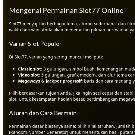
Mengenal Permainan Slot77 Online
Slot77 menyajikan berbagai tema, aturan sederhana, dan f
waktu bermain. Anda akan menemukan pilihan permainan yan
Varian Slot Populer
Di Slot77, varian yang sering muncul meliputi:
Classic slot
: 3 gulungan, simbol buah, kemenangan mud
Video slot
: 5 gulungan, grafik modern, dan alur tema ceri
Megaways & jackpot progresif
: baris dan cara menang 
Pilih berdasarkan tujuan Anda. Jika ingin sesi cepat dan stabil
slot. Untuk kesempatan hadiah besar, pertimbangkan megaways 
Aturan dan Cara Bermain
Permainan dasar biasanya sama: pilih nilai taruhan, jumlah
(Random Number Generator) untuk menentukan hasil putaran