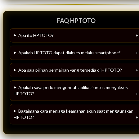
FAQ HPTOTO
Apa itu HPTOTO?
Apakah HPTOTO dapat diakses melalui smartphone?
Apa saja pilihan permainan yang tersedia di HPTOTO?
Apakah saya perlu mengunduh aplikasi untuk mengakses
HPTOTO?
Bagaimana cara menjaga keamanan akun saat menggunakan
HPTOTO?