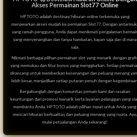
Akses Permainan Slot77 Online
HPTOTO adalah destinasi hiburan online terkemuka yang
menawarkan akses mudah ke permainan Slot77. Dengan antarmuk
yang ramah pengguna, Anda dapat menikmati pengalaman bermai
yang menyenangkan dan tanpa hambatan, kapan saja dan di mana
saja.
Nikmati berbagai pilihan permainan slot yang menarik dengan grafi
yang memukau dan fitur bonus yang menggiurkan. Setiap permain
dirancang untuk memberikan kesenangan dan peluang menang ya
lebih besar, menjadikan setiap putaran penuh dengan kegembiraan
Bergabunglah dengan komunitas pemain kami dan rasakan
keuntungan dari promosi menarik serta layanan pelanggan yang si
membantu Anda. HPTOTO adalah pilihan tepat untuk Anda yang
mencari hiburan berkualitas dan peluang menang yang nyata. Ayo
mulai petualangan Anda sekarang!