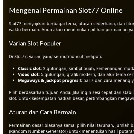
Mengenal Permainan Slot77 Online
Slot77 menyajikan berbagai tema, aturan sederhana, dan f
waktu bermain. Anda akan menemukan pilihan permainan yan
Varian Slot Populer
Di Slot77, varian yang sering muncul meliputi:
Classic slot
: 3 gulungan, simbol buah, kemenangan mud
Video slot
: 5 gulungan, grafik modern, dan alur tema ceri
Megaways & jackpot progresif
: baris dan cara menang 
Pilih berdasarkan tujuan Anda. Jika ingin sesi cepat dan stabil
slot. Untuk kesempatan hadiah besar, pertimbangkan megaways 
Aturan dan Cara Bermain
Permainan dasar biasanya sama: pilih nilai taruhan, jumlah
(Random Number Generator) untuk menentukan hasil putaran