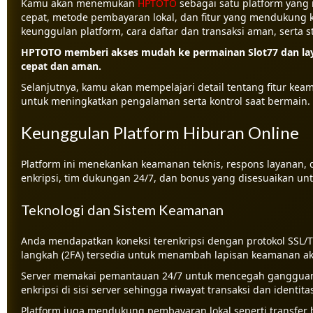
Kamu akan menemukan
HPTOTO
sebagai satu platform yang
cepat, metode pembayaran lokal, dan fitur yang mendukung 
keunggulan platform, cara daftar dan transaksi aman, serta
HPTOTO memberi akses mudah ke permainan Slot77 dan lay
cepat dan aman.
Selanjutnya, kamu akan mempelajari detail tentang fitur keama
untuk meningkatkan pengalaman serta kontrol saat bermain.
Keunggulan Platform Hiburan Online
Platform ini menekankan keamanan teknis, respons layanan,
enkripsi, tim dukungan 24/7, dan bonus yang disesuaikan un
Teknologi dan Sistem Keamanan
Anda mendapatkan koneksi terenkripsi dengan protokol SSL/TL
langkah (2FA) tersedia untuk menambah lapisan keamanan a
Server memakai pemantauan 24/7 untuk mencegah gangguan
enkripsi di sisi server sehingga riwayat transaksi dan identi
Platform juga mendukung pembayaran lokal seperti transfer 