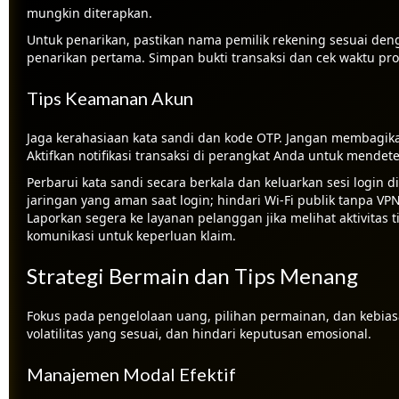
mungkin diterapkan.
Untuk penarikan, pastikan nama pemilik rekening sesuai deng
penarikan pertama. Simpan bukti transaksi dan cek waktu pr
Tips Keamanan Akun
Jaga kerahasiaan kata sandi dan kode OTP. Jangan membagikan 
Aktifkan notifikasi transaksi di perangkat Anda untuk mendete
Perbarui kata sandi secara berkala dan keluarkan sesi login
jaringan yang aman saat login; hindari Wi‑Fi publik tanpa VPN
Laporkan segera ke layanan pelanggan jika melihat aktivitas ti
komunikasi untuk keperluan klaim.
Strategi Bermain dan Tips Menang
Fokus pada pengelolaan uang, pilihan permainan, dan kebias
volatilitas yang sesuai, dan hindari keputusan emosional.
Manajemen Modal Efektif