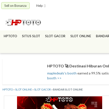
Sell on Bonanza
Help
HPTOTO
SITUS SLOT
SLOT GACOR
SLOT ONLINE
BANDAR
HPTOTO 🚀 Destinasi Hiburan Onl
mapledeals's booth
earned a 99.5% satisf
booth >>
HPTOTO
»
SLOT ONLINE
»
SLOT GACOR
»
BANDAR SLOT ONLINE