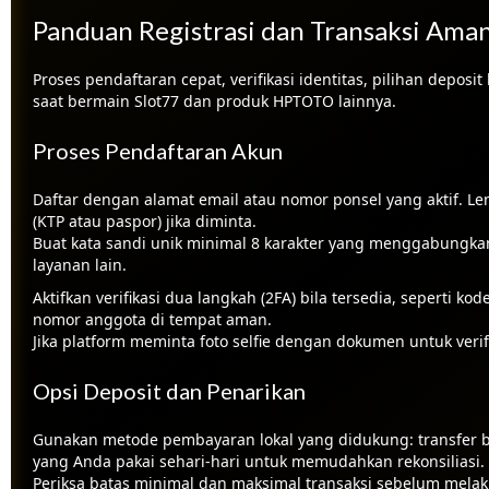
Panduan Registrasi dan Transaksi Ama
Proses pendaftaran cepat, verifikasi identitas, pilihan de
saat bermain Slot77 dan produk HPTOTO lainnya.
Proses Pendaftaran Akun
Daftar dengan alamat email atau nomor ponsel yang aktif. Len
(KTP atau paspor) jika diminta.
Buat kata sandi unik minimal 8 karakter yang menggabungkan
layanan lain.
Aktifkan verifikasi dua langkah (2FA) bila tersedia, seperti k
nomor anggota di tempat aman.
Jika platform meminta foto selfie dengan dokumen untuk verif
Opsi Deposit dan Penarikan
Gunakan metode pembayaran lokal yang didukung: transfer ban
yang Anda pakai sehari-hari untuk memudahkan rekonsiliasi.
Periksa batas minimal dan maksimal transaksi sebelum melak