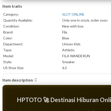
Item traits
Category:
SLOT ONLINE
Quantity Available:
Only one in stock, order soon
Condition:
New with box
Brand:
Fila
Color:
Blue
Department:
Unisex Kids
Type:
Athletic
Model:
FILA WANDERUN
Style:
Sneaker
US Shoe Size:
6.5
Item description
HPTOTO 🚀 Destinasi Hiburan Onl