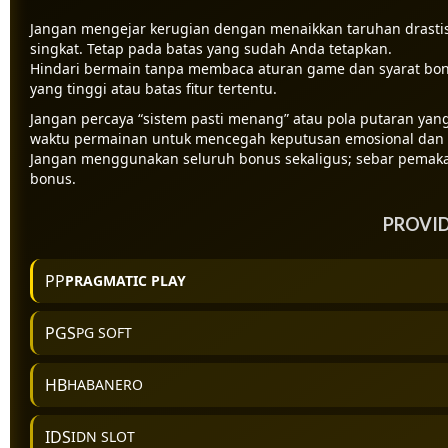
Jangan mengejar kerugian dengan menaikkan taruhan drastis.
singkat. Tetap pada batas yang sudah Anda tetapkan.
Hindari bermain tanpa membaca aturan game dan syarat bon
yang tinggi atau batas fitur tertentu.
Jangan percaya “sistem pasti menang” atau pola putaran yang
waktu permainan untuk mencegah keputusan emosional dan
Jangan menggunakan seluruh bonus sekaligus; sebar pemak
bonus.
PROVID
PP
PRAGMATIC PLAY
PGS
PG SOFT
HB
HABANERO
IDS
IDN SLOT