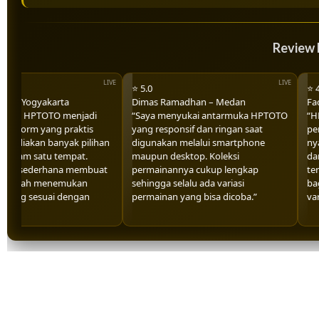
IDS
IDN SLOT
Review
⭐ 5.0
⭐ 4.8
Yogyakarta
Dimas Ramadhan – Medan
Fadli Sy
 HPTOTO menjadi
“Saya menyukai antarmuka HPTOTO
“HPTOTO
orm yang praktis
yang responsif dan ringan saat
pengalam
kan banyak pilihan
digunakan melalui smartphone
nyaman d
m satu tempat.
maupun desktop. Koleksi
dan pili
sederhana membuat
permainannya cukup lengkap
terus dip
dah menemukan
sehingga selalu ada variasi
bagi pe
 sesuai dengan
permainan yang bisa dicoba.”
variasi 