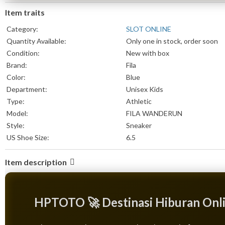
Item traits
Category:
SLOT ONLINE
Quantity Available:
Only one in stock, order soon
Condition:
New with box
Brand:
Fila
Color:
Blue
Department:
Unisex Kids
Type:
Athletic
Model:
FILA WANDERUN
Style:
Sneaker
US Shoe Size:
6.5
Item description
HPTOTO 🚀 Destinasi Hiburan Onli