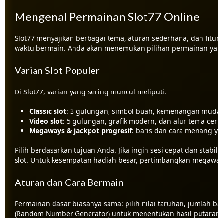
dari bonus, dan permainan yang dikecualikan dari kontribusi
Mengenal Permainan Slot77 Online
Slot77 menyajikan berbagai tema, aturan sederhana, dan f
waktu bermain. Anda akan menemukan pilihan permainan yan
Varian Slot Populer
Di Slot77, varian yang sering muncul meliputi:
Classic slot
: 3 gulungan, simbol buah, kemenangan mud
Video slot
: 5 gulungan, grafik modern, dan alur tema ceri
Megaways & jackpot progresif
: baris dan cara menang 
Pilih berdasarkan tujuan Anda. Jika ingin sesi cepat dan stabil
slot. Untuk kesempatan hadiah besar, pertimbangkan megaways 
Aturan dan Cara Bermain
Permainan dasar biasanya sama: pilih nilai taruhan, jumlah