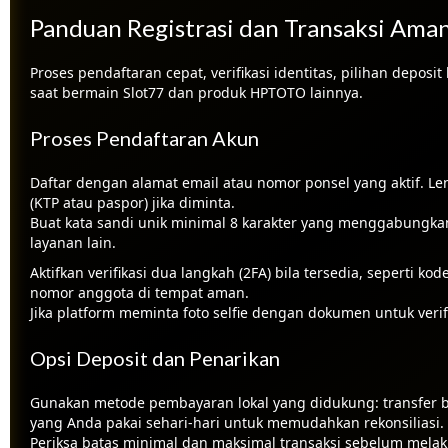
taruhan (wagering) yang harus dipenuhi sebelum penarikan.
Panduan Registrasi dan Transaksi Ama
Proses pendaftaran cepat, verifikasi identitas, pilihan de
saat bermain Slot77 dan produk HPTOTO lainnya.
Proses Pendaftaran Akun
Daftar dengan alamat email atau nomor ponsel yang aktif. Len
(KTP atau paspor) jika diminta.
Buat kata sandi unik minimal 8 karakter yang menggabungkan
layanan lain.
Aktifkan verifikasi dua langkah (2FA) bila tersedia, seperti k
nomor anggota di tempat aman.
Jika platform meminta foto selfie dengan dokumen untuk verif
Opsi Deposit dan Penarikan
Gunakan metode pembayaran lokal yang didukung: transfer ban
yang Anda pakai sehari-hari untuk memudahkan rekonsiliasi.