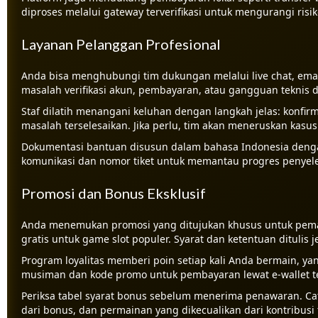
Platform juga mendukung pembayaran lokal seperti transfer 
diproses melalui gateway terverifikasi untuk mengurangi risi
Layanan Pelanggan Profesional
Anda bisa menghubungi tim dukungan melalui live chat, emai
masalah verifikasi akun, pembayaran, atau gangguan teknis d
Staf dilatih menangani keluhan dengan langkah jelas: konfirm
masalah terselesaikan. Jika perlu, tim akan meneruskan kasu
Dokumentasi bantuan disusun dalam bahasa Indonesia deng
komunikasi dan nomor tiket untuk memantau progres penyele
Promosi dan Bonus Eksklusif
Anda menemukan promosi yang ditujukan khusus untuk pemai
gratis untuk game slot populer. Syarat dan ketentuan ditulis 
Program loyalitas memberi poin setiap kali Anda bermain, ya
musiman dan kode promo untuk pembayaran lewat e-wallet te
Periksa tabel syarat bonus sebelum menerima penawaran. Ca