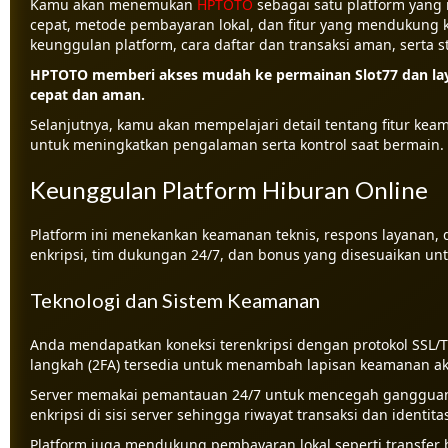
Kamu akan menemukan
HPTOTO
sebagai satu platform yang
cepat, metode pembayaran lokal, dan fitur yang mendukung 
keunggulan platform, cara daftar dan transaksi aman, serta
HPTOTO memberi akses mudah ke permainan Slot77 dan lay
cepat dan aman.
Selanjutnya, kamu akan mempelajari detail tentang fitur keama
untuk meningkatkan pengalaman serta kontrol saat bermain.
Keunggulan Platform Hiburan Online
Platform ini menekankan keamanan teknis, respons layanan,
enkripsi, tim dukungan 24/7, dan bonus yang disesuaikan un
Teknologi dan Sistem Keamanan
Anda mendapatkan koneksi terenkripsi dengan protokol SSL/TL
langkah (2FA) tersedia untuk menambah lapisan keamanan a
Server memakai pemantauan 24/7 untuk mencegah gangguan
enkripsi di sisi server sehingga riwayat transaksi dan identi