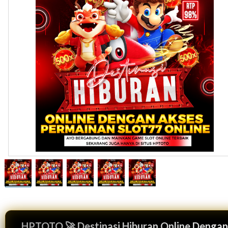
HPTOTO 🚀 Destinasi Hiburan Online