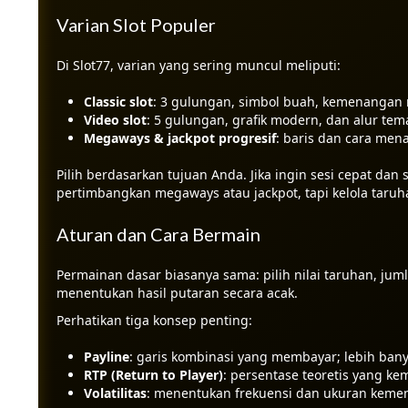
Varian Slot Populer
Di Slot77, varian yang sering muncul meliputi:
Classic slot
: 3 gulungan, simbol buah, kemenangan
Video slot
: 5 gulungan, grafik modern, dan alur tema
Megaways & jackpot progresif
: baris dan cara men
Pilih berdasarkan tujuan Anda. Jika ingin sesi cepat dan s
pertimbangkan megaways atau jackpot, tapi kelola taruhan
Aturan dan Cara Bermain
Permainan dasar biasanya sama: pilih nilai taruhan, j
menentukan hasil putaran secara acak.
Perhatikan tiga konsep penting:
Payline
: garis kombinasi yang membayar; lebih banya
RTP (Return to Player)
: persentase teoretis yang k
Volatilitas
: menentukan frekuensi dan ukuran kemen