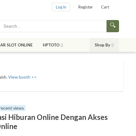
Log in
Register
Cart
🔍
AR SLOT ONLINE
HPTOTO
Shop By
nish.
View booth >>
recent views
si Hiburan Online Dengan Akses
nline