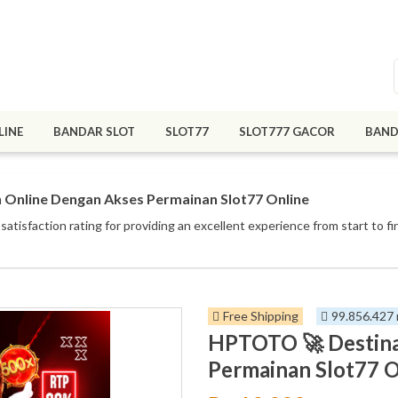
LINE
BANDAR SLOT
SLOT77
SLOT777 GACOR
BAND
 Online Dengan Akses Permainan Slot77 Online
atisfaction rating for providing an excellent experience from start to fi
Free Shipping
99.856.427 
HPTOTO 🚀 Destina
Permainan Slot77 O