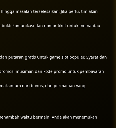
 hingga masalah terselesaikan. Jika perlu, tim akan
 bukti komunikasi dan nomor tiket untuk memantau
n putaran gratis untuk game slot populer. Syarat dan
uga promosi musiman dan kode promo untuk pembayaran
an maksimum dari bonus, dan permainan yang
au menambah waktu bermain. Anda akan menemukan