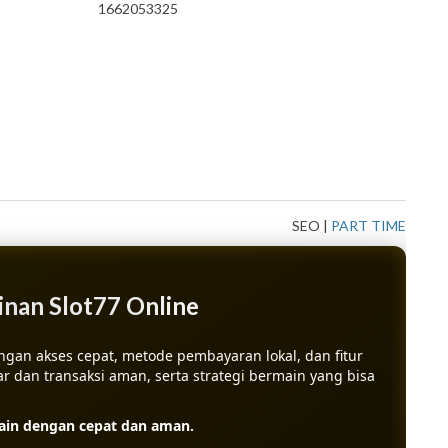
1662053325
SEO
|
PART TIME
nan Slot77 Online
an akses cepat, metode pembayaran lokal, dan fitur
 dan transaksi aman, serta strategi bermain yang bisa
ain dengan cepat dan aman.