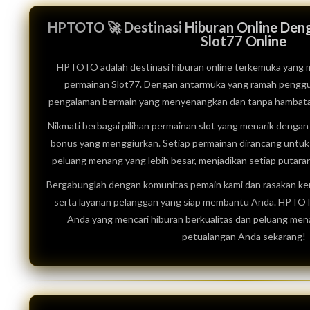
HPTOTO 🚀 Destinasi Hiburan Online Den
Slot77 Online
HPTOTO adalah destinasi hiburan online terkemuka yang
permainan Slot77. Dengan antarmuka yang ramah penggu
pengalaman bermain yang menyenangkan dan tanpa hambatan,
Nikmati berbagai pilihan permainan slot yang menarik dengan
bonus yang menggiurkan. Setiap permainan dirancang untu
peluang menang yang lebih besar, menjadikan setiap putar
Bergabunglah dengan komunitas pemain kami dan rasakan ke
serta layanan pelanggan yang siap membantu Anda. HPTOTO
Anda yang mencari hiburan berkualitas dan peluang mena
petualangan Anda sekarang!