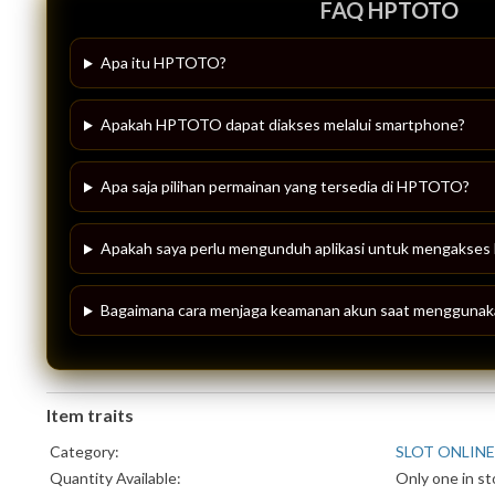
FAQ HPTOTO
Apa itu HPTOTO?
Apakah HPTOTO dapat diakses melalui smartphone?
Apa saja pilihan permainan yang tersedia di HPTOTO?
Apakah saya perlu mengunduh aplikasi untuk mengaks
Bagaimana cara menjaga keamanan akun saat menggun
Item traits
Category:
SLOT ONLINE
Quantity Available:
Only one in st