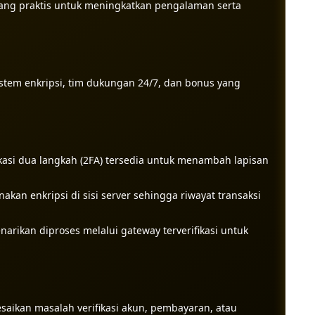
i yang praktis untuk meningkatkan pengalaman serta
stem enkripsi, tim dukungan 24/7, dan bonus yang
ikasi dua langkah (2FA) tersedia untuk menambah lapisan
 enkripsi di sisi server sehingga riwayat transaksi
arikan diproses melalui gateway terverifikasi untuk
saikan masalah verifikasi akun, pembayaran, atau