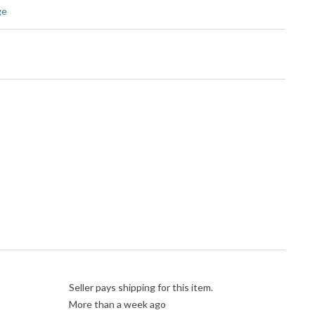
ge
Maestro
accepted
Seller pays shipping for this item.
More than a week ago