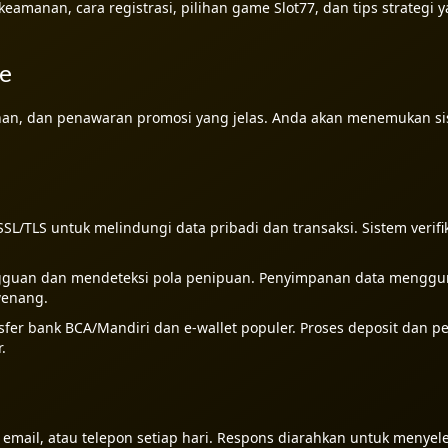
 keamanan, cara registrasi, pilihan game Slot77, dan tips strateg
ne
nan, dan penawaran promosi yang jelas. Anda akan menemukan si
SL/TLS untuk melindungi data pribadi dan transaksi. Sistem verif
an dan mendeteksi pola penipuan. Penyimpanan data menggunakan
wenang.
er bank BCA/Mandiri dan e-wallet populer. Proses deposit dan pen
.
email, atau telepon setiap hari. Respons diarahkan untuk menyele