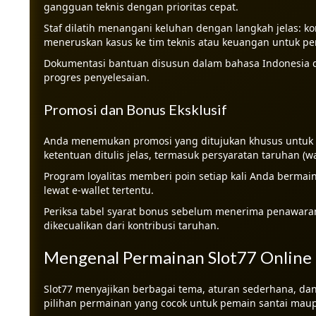
gangguan teknis dengan prioritas cepat.
Staf dilatih menangani keluhan dengan langkah jelas: kon
meneruskan kasus ke tim teknis atau keuangan untuk p
Dokumentasi bantuan disusun dalam bahasa Indonesia 
progres penyelesaian.
Promosi dan Bonus Eksklusif
Anda menemukan promosi yang ditujukan khusus untuk pe
ketentuan ditulis jelas, termasuk persyaratan taruhan (w
Program loyalitas memberi poin setiap kali Anda berma
lewat e-wallet tertentu.
Periksa tabel syarat bonus sebelum menerima penawaran
dikecualikan dari kontribusi taruhan.
Mengenal Permainan Slot77 Online
Slot77 menyajikan berbagai tema, aturan sederhana, 
pilihan permainan yang cocok untuk pemain santai maup