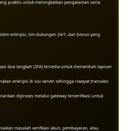
i yang praktis untuk meningkatkan pengalaman serta
stem enkripsi, tim dukungan 24/7, dan bonus yang
ikasi dua langkah (2FA) tersedia untuk menambah lapisan
 enkripsi di sisi server sehingga riwayat transaksi
arikan diproses melalui gateway terverifikasi untuk
saikan masalah verifikasi akun, pembayaran, atau