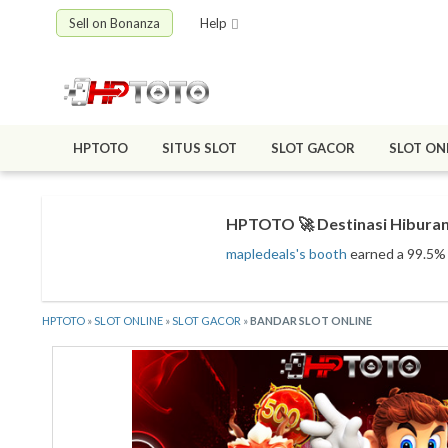
Sell on Bonanza
Help
HPTOTO
SITUS SLOT
SLOT GACOR
SLOT ON
HPTOTO 🚀 Destinasi Hiburan
mapledeals's booth
earned a 99.5% s
HPTOTO
»
SLOT ONLINE
»
SLOT GACOR
»
BANDAR SLOT ONLINE