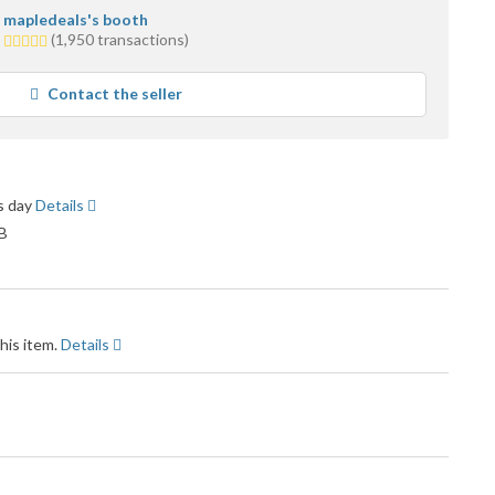
mapledeals's booth
5.0
(1,950 transactions)
stars
average
Contact the seller
user
feedback
ss day
Details
GB
his item.
Details