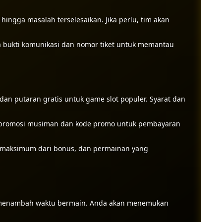
 hingga masalah terselesaikan. Jika perlu, tim akan
 bukti komunikasi dan nomor tiket untuk memantau
n putaran gratis untuk game slot populer. Syarat dan
uga promosi musiman dan kode promo untuk pembayaran
an maksimum dari bonus, dan permainan yang
au menambah waktu bermain. Anda akan menemukan