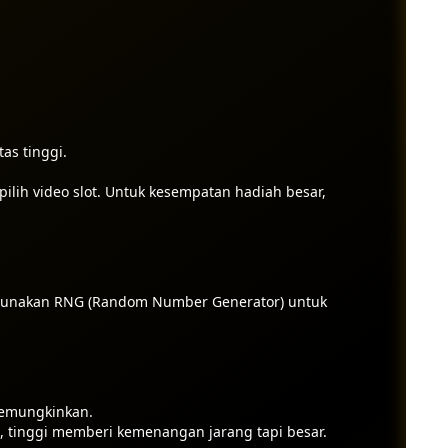
as tinggi.
, pilih video slot. Untuk kesempatan hadiah besar,
enggunakan RNG (Random Number Generator) untuk
 memungkinkan.
, tinggi memberi kemenangan jarang tapi besar.