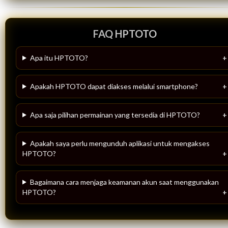
FAQ HPTOTO
Apa itu HPTOTO?
Apakah HPTOTO dapat diakses melalui smartphone?
Apa saja pilihan permainan yang tersedia di HPTOTO?
Apakah saya perlu mengunduh aplikasi untuk mengakses
HPTOTO?
Bagaimana cara menjaga keamanan akun saat
menggunakan HPTOTO?