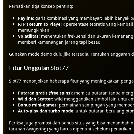
(Random Number Generator) untuk menentukan hasil putaran
Perhatikan tiga konsep penting:
Payline
: garis kombinasi yang membayar; lebih banyak pa
RTP (Return to Player)
: persentase teoretis yang kembali
memungkinkan.
Volatilitas
: menentukan frekuensi dan ukuran kemenangan
memberi kemenangan jarang tapi besar.
Gunakan mode demo dulu jika tersedia. Tentukan anggaran d
Fitur Unggulan Slot77
Slot77 menonjolkan beberapa fitur yang meningkatkan peng
Putaran gratis (free spins)
: memicu putaran tanpa mengu
Wild dan Scatter
: wild menggantikan simbol lain untuk
Bonus mini-games
: permainan sampingan yang memberi
Auto-play dan turbo mode
: untuk putaran berulang otom
Periksa juga promosi dan bonus situs yang bisa menambah nil