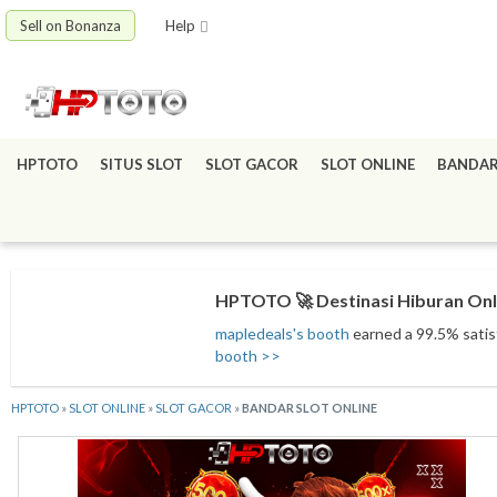
Sell on Bonanza
Help
HPTOTO
SITUS SLOT
SLOT GACOR
SLOT ONLINE
BANDA
HPTOTO 🚀 Destinasi Hiburan On
mapledeals's booth
earned a 99.5% satisf
booth >>
HPTOTO
»
SLOT ONLINE
»
SLOT GACOR
»
BANDAR SLOT ONLINE