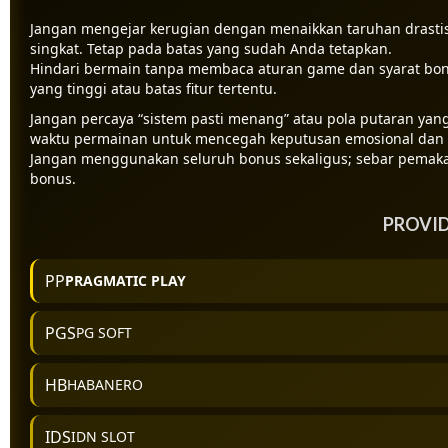
Menghindari Kesalahan Umum
Jangan mengejar kerugian dengan menaikkan taruhan drastis.
singkat. Tetap pada batas yang sudah Anda tetapkan.
Hindari bermain tanpa membaca aturan game dan syarat bon
yang tinggi atau batas fitur tertentu.
Jangan percaya “sistem pasti menang” atau pola putaran yang
waktu permainan untuk mencegah keputusan emosional dan
Jangan menggunakan seluruh bonus sekaligus; sebar pemak
bonus.
PROVID
PP
PRAGMATIC PLAY
PGS
PG SOFT
HB
HABANERO