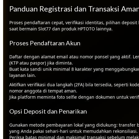
taruhan (wagering) yang harus dipenuhi sebelum penarikan.
Panduan Registrasi dan Transaksi Ama
Proses pendaftaran cepat, verifikasi identitas, pilihan de
saat bermain Slot77 dan produk HPTOTO lainnya.
Proses Pendaftaran Akun
Daftar dengan alamat email atau nomor ponsel yang aktif. Len
(KTP atau paspor) jika diminta.
Buat kata sandi unik minimal 8 karakter yang menggabungkan
layanan lain.
Aktifkan verifikasi dua langkah (2FA) bila tersedia, seperti k
nomor anggota di tempat aman.
Jika platform meminta foto selfie dengan dokumen untuk verif
Opsi Deposit dan Penarikan
Gunakan metode pembayaran lokal yang didukung: transfer ban
yang Anda pakai sehari-hari untuk memudahkan rekonsiliasi.