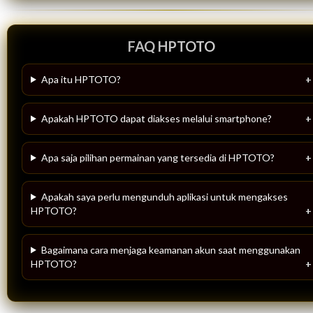
FAQ HPTOTO
Apa itu HPTOTO?
Apakah HPTOTO dapat diakses melalui smartphone?
Apa saja pilihan permainan yang tersedia di HPTOTO?
Apakah saya perlu mengunduh aplikasi untuk mengakses
HPTOTO?
Bagaimana cara menjaga keamanan akun saat
menggunakan HPTOTO?