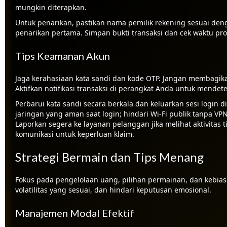
Periksa batas minimal dan maksimal transaksi sebelum melak
mungkin diterapkan.
Untuk penarikan, pastikan nama pemilik rekening sesuai deng
penarikan pertama. Simpan bukti transaksi dan cek waktu pr
Tips Keamanan Akun
Jaga kerahasiaan kata sandi dan kode OTP. Jangan membagikan 
Aktifkan notifikasi transaksi di perangkat Anda untuk mendete
Perbarui kata sandi secara berkala dan keluarkan sesi login
jaringan yang aman saat login; hindari Wi‑Fi publik tanpa VPN
Laporkan segera ke layanan pelanggan jika melihat aktivitas ti
komunikasi untuk keperluan klaim.
Strategi Bermain dan Tips Menang
Fokus pada pengelolaan uang, pilihan permainan, dan kebias
volatilitas yang sesuai, dan hindari keputusan emosional.
Manajemen Modal Efektif