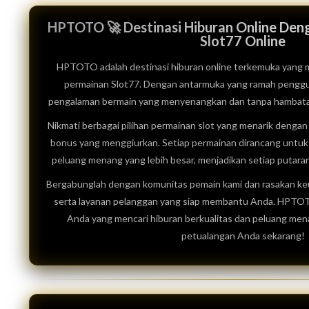
HPTOTO 🚀 Destinasi Hiburan Online Den
Slot77 Online
HPTOTO adalah destinasi hiburan online terkemuka yang
permainan Slot77. Dengan antarmuka yang ramah penggu
pengalaman bermain yang menyenangkan dan tanpa hambatan,
Nikmati berbagai pilihan permainan slot yang menarik dengan
bonus yang menggiurkan. Setiap permainan dirancang untu
peluang menang yang lebih besar, menjadikan setiap putar
Bergabunglah dengan komunitas pemain kami dan rasakan ke
serta layanan pelanggan yang siap membantu Anda. HPTOTO
Anda yang mencari hiburan berkualitas dan peluang mena
petualangan Anda sekarang!