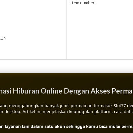
Item number:
RUN
asi Hiburan Online Dengan Akses Permai
yang menggabungkan banyak jenis permainan termasuk Slot77 deng
sktop. Artikel ini menjelaskan keunggulan platform, cara daftar
 layanan lain dalam satu akun sehingga kamu bisa mulai berm