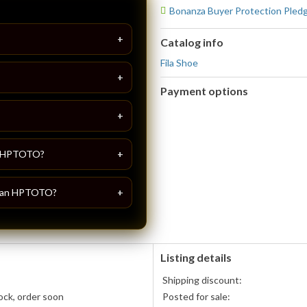
Bonanza Buyer Protection Pled
Catalog info
Fila Shoe
Payment options
PayPal
PayPal,
accepted
MasterCard,
Visa,
Discover,
es HPTOTO?
and
American
akan HPTOTO?
Express
accepted
Listing details
Shipping discount:
ock, order soon
Posted for sale: