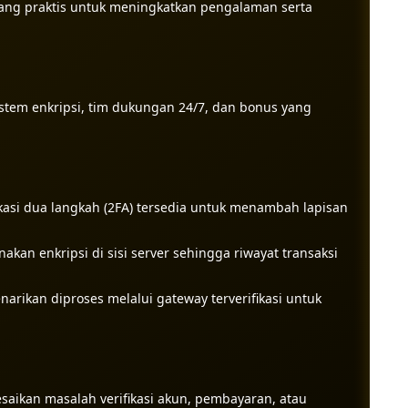
i yang praktis untuk meningkatkan pengalaman serta
stem enkripsi, tim dukungan 24/7, dan bonus yang
ikasi dua langkah (2FA) tersedia untuk menambah lapisan
 enkripsi di sisi server sehingga riwayat transaksi
arikan diproses melalui gateway terverifikasi untuk
saikan masalah verifikasi akun, pembayaran, atau