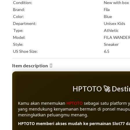
Condition:
New with box
Brand:
Fila
Color:
Blue
Department:
Unisex Kids
Type:
Athletic
Model:
FILA WANDE
Style:
Sneaker
US Shoe Size:
6.5
Item description
HPTOTO 🚀 Destin
Kamu akan menemukan
HPTOTO
sebagai satu platform 
yang mendukung kenyamanan bermain di ponsel maupun de
meningkatkan peluangmu menang.
HPTOTO memberi akses mudah ke permainan Slot77 dan