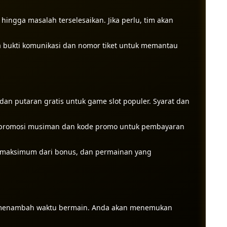
 hingga masalah terselesaikan. Jika perlu, tim akan
 bukti komunikasi dan nomor tiket untuk memantau
n putaran gratis untuk game slot populer. Syarat dan
uga promosi musiman dan kode promo untuk pembayaran
an maksimum dari bonus, dan permainan yang
au menambah waktu bermain. Anda akan menemukan