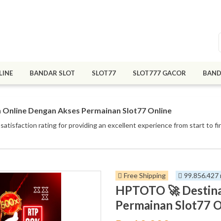
LINE
BANDAR SLOT
SLOT77
SLOT777 GACOR
BAND
 Online Dengan Akses Permainan Slot77 Online
atisfaction rating for providing an excellent experience from start to fi
Free Shipping
99.856.427 
HPTOTO 🚀 Destina
Permainan Slot77 O