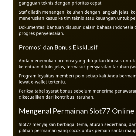
gangguan teknis dengan prioritas cepat.
Staf dilatih menangani keluhan dengan langkah jelas: kon
meneruskan kasus ke tim teknis atau keuangan untuk p
Dokumentasi bantuan disusun dalam bahasa Indonesia 
progres penyelesaian.
Promosi dan Bonus Eksklusif
Anda menemukan promosi yang ditujukan khusus untuk pe
ketentuan ditulis jelas, termasuk persyaratan taruhan (w
Program loyalitas memberi poin setiap kali Anda berma
lewat e-wallet tertentu.
Periksa tabel syarat bonus sebelum menerima penawaran
dikecualikan dari kontribusi taruhan.
Mengenal Permainan Slot77 Online
Slot77 menyajikan berbagai tema, aturan sederhana, 
pilihan permainan yang cocok untuk pemain santai maup