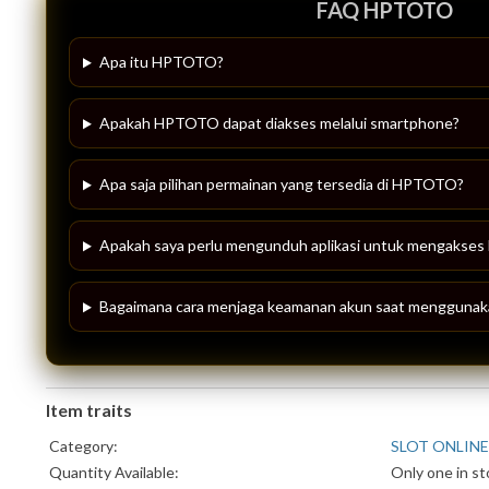
FAQ HPTOTO
Apa itu HPTOTO?
Apakah HPTOTO dapat diakses melalui smartphone?
Apa saja pilihan permainan yang tersedia di HPTOTO?
Apakah saya perlu mengunduh aplikasi untuk mengaks
Bagaimana cara menjaga keamanan akun saat menggun
Item traits
Category:
SLOT ONLINE
Quantity Available:
Only one in st