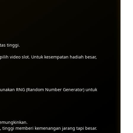
as tinggi.
, pilih video slot. Untuk kesempatan hadiah besar,
enggunakan RNG (Random Number Generator) untuk
 memungkinkan.
, tinggi memberi kemenangan jarang tapi besar.