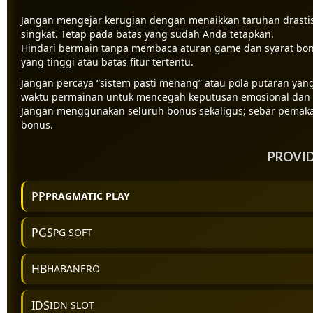
Menghindari Kesalahan Umum
Jangan mengejar kerugian dengan menaikkan taruhan drastis.
singkat. Tetap pada batas yang sudah Anda tetapkan.
Hindari bermain tanpa membaca aturan game dan syarat bon
yang tinggi atau batas fitur tertentu.
Jangan percaya “sistem pasti menang” atau pola putaran yang
waktu permainan untuk mencegah keputusan emosional dan
Jangan menggunakan seluruh bonus sekaligus; sebar pemak
bonus.
PROVID
PP
PRAGMATIC PLAY
PGS
PG SOFT
HB
HABANERO