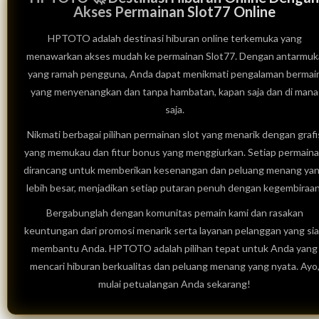
Dengan Akses Permainan Slot77 Online
HPTOTO adalah destinasi hiburan online terkemuka yang
menawarkan akses mudah ke permainan Slot77. Dengan
antarmuka yang ramah pengguna, Anda dapat menikmati
pengalaman bermain yang menyenangkan dan tanpa hambatan
kapan saja dan di mana saja.
Nikmati berbagai pilihan permainan slot yang menarik dengan
grafis yang memukau dan fitur bonus yang menggiurkan. Setiap
permainan dirancang untuk memberikan kesenangan dan pelua
menang yang lebih besar, menjadikan setiap putaran penuh
dengan kegembiraan.
Bergabunglah dengan komunitas pemain kami dan rasakan
keuntungan dari promosi menarik serta layanan pelanggan yan
siap membantu Anda. HPTOTO adalah pilihan tepat untuk Anda
yang mencari hiburan berkualitas dan peluang menang yang nyat
Ayo, mulai petualangan Anda sekarang!