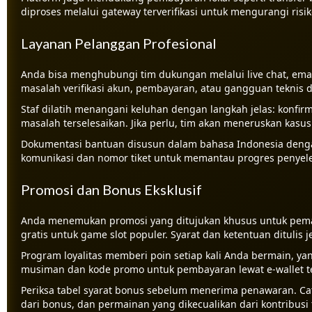
Platform juga mendukung pembayaran lokal seperti transfer 
diproses melalui gateway terverifikasi untuk mengurangi risi
Layanan Pelanggan Profesional
Anda bisa menghubungi tim dukungan melalui live chat, emai
masalah verifikasi akun, pembayaran, atau gangguan teknis d
Staf dilatih menangani keluhan dengan langkah jelas: konfirm
masalah terselesaikan. Jika perlu, tim akan meneruskan kasu
Dokumentasi bantuan disusun dalam bahasa Indonesia deng
komunikasi dan nomor tiket untuk memantau progres penyele
Promosi dan Bonus Eksklusif
Anda menemukan promosi yang ditujukan khusus untuk pemai
gratis untuk game slot populer. Syarat dan ketentuan ditulis 
Program loyalitas memberi poin setiap kali Anda bermain, ya
musiman dan kode promo untuk pembayaran lewat e-wallet te
Periksa tabel syarat bonus sebelum menerima penawaran. Ca