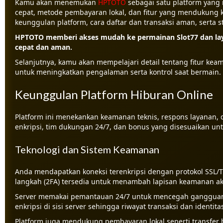
Kamu akan menemukan
HPTOTO
sebagai satu platform yang
cepat, metode pembayaran lokal, dan fitur yang mendukung 
keunggulan platform, cara daftar dan transaksi aman, serta
HPTOTO memberi akses mudah ke permainan Slot77 dan lay
cepat dan aman.
Selanjutnya, kamu akan mempelajari detail tentang fitur keama
untuk meningkatkan pengalaman serta kontrol saat bermain.
Keunggulan Platform Hiburan Online
Platform ini menekankan keamanan teknis, respons layanan,
enkripsi, tim dukungan 24/7, dan bonus yang disesuaikan un
Teknologi dan Sistem Keamanan
Anda mendapatkan koneksi terenkripsi dengan protokol SSL/TL
langkah (2FA) tersedia untuk menambah lapisan keamanan a
Server memakai pemantauan 24/7 untuk mencegah gangguan
enkripsi di sisi server sehingga riwayat transaksi dan identi