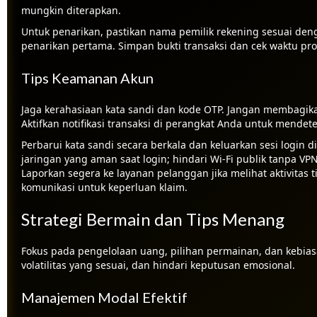
Periksa batas minimal dan maksimal transaksi sebelum melak
mungkin diterapkan.
Untuk penarikan, pastikan nama pemilik rekening sesuai deng
penarikan pertama. Simpan bukti transaksi dan cek waktu pr
Tips Keamanan Akun
Jaga kerahasiaan kata sandi dan kode OTP. Jangan membagikan 
Aktifkan notifikasi transaksi di perangkat Anda untuk mendete
Perbarui kata sandi secara berkala dan keluarkan sesi login
jaringan yang aman saat login; hindari Wi‑Fi publik tanpa VPN
Laporkan segera ke layanan pelanggan jika melihat aktivitas ti
komunikasi untuk keperluan klaim.
Strategi Bermain dan Tips Menang
Fokus pada pengelolaan uang, pilihan permainan, dan kebias
volatilitas yang sesuai, dan hindari keputusan emosional.
Manajemen Modal Efektif