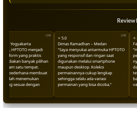
IDS
IDN SLOT
Review
⭐ 5.0
⭐ 4.8
Yogyakarta
Dimas Ramadhan – Medan
Fadli Sy
 HPTOTO menjadi
“Saya menyukai antarmuka HPTOTO
“HPTOT
form yang praktis
yang responsif dan ringan saat
pengala
akan banyak pilihan
digunakan melalui smartphone
nyaman 
m satu tempat.
maupun desktop. Koleksi
dan pili
 sederhana membuat
permainannya cukup lengkap
terus di
dah menemukan
sehingga selalu ada variasi
bagi pe
 sesuai dengan
permainan yang bisa dicoba.”
variasi 