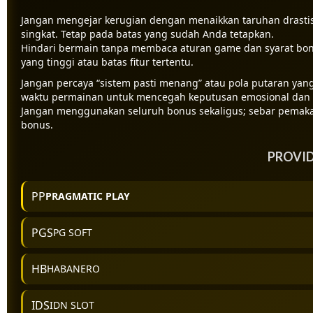
Menghindari Kesalahan Umum
Jangan mengejar kerugian dengan menaikkan taruhan drastis.
singkat. Tetap pada batas yang sudah Anda tetapkan.
Hindari bermain tanpa membaca aturan game dan syarat bon
yang tinggi atau batas fitur tertentu.
Jangan percaya “sistem pasti menang” atau pola putaran yang
waktu permainan untuk mencegah keputusan emosional dan
Jangan menggunakan seluruh bonus sekaligus; sebar pemak
bonus.
PROVID
PP
PRAGMATIC PLAY
PGS
PG SOFT
HB
HABANERO