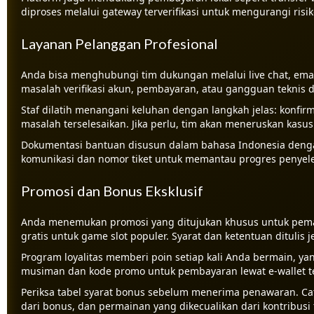
Platform juga mendukung pembayaran lokal seperti transfer 
diproses melalui gateway terverifikasi untuk mengurangi risi
Layanan Pelanggan Profesional
Anda bisa menghubungi tim dukungan melalui live chat, emai
masalah verifikasi akun, pembayaran, atau gangguan teknis d
Staf dilatih menangani keluhan dengan langkah jelas: konfirm
masalah terselesaikan. Jika perlu, tim akan meneruskan kasu
Dokumentasi bantuan disusun dalam bahasa Indonesia deng
komunikasi dan nomor tiket untuk memantau progres penyele
Promosi dan Bonus Eksklusif
Anda menemukan promosi yang ditujukan khusus untuk pemai
gratis untuk game slot populer. Syarat dan ketentuan ditulis 
Program loyalitas memberi poin setiap kali Anda bermain, ya
musiman dan kode promo untuk pembayaran lewat e-wallet te
Periksa tabel syarat bonus sebelum menerima penawaran. Ca