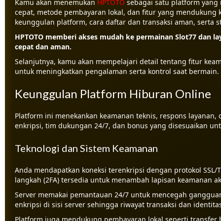
Kamu akan menemukan
HPTOTO
sebagai satu platform yang
cepat, metode pembayaran lokal, dan fitur yang mendukung 
keunggulan platform, cara daftar dan transaksi aman, serta
HPTOTO memberi akses mudah ke permainan Slot77 dan lay
cepat dan aman.
Selanjutnya, kamu akan mempelajari detail tentang fitur keama
untuk meningkatkan pengalaman serta kontrol saat bermain.
Keunggulan Platform Hiburan Online
Platform ini menekankan keamanan teknis, respons layanan,
enkripsi, tim dukungan 24/7, dan bonus yang disesuaikan un
Teknologi dan Sistem Keamanan
Anda mendapatkan koneksi terenkripsi dengan protokol SSL/TL
langkah (2FA) tersedia untuk menambah lapisan keamanan a
Server memakai pemantauan 24/7 untuk mencegah gangguan
enkripsi di sisi server sehingga riwayat transaksi dan identi