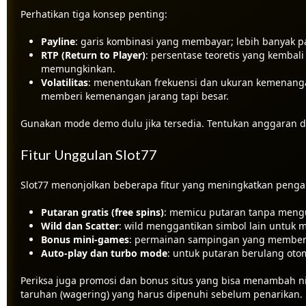
(Random Number Generator) untuk menentukan hasil putaran
Perhatikan tiga konsep penting:
Payline
: garis kombinasi yang membayar; lebih banyak pa
RTP (Return to Player)
: persentase teoretis yang kembali
memungkinkan.
Volatilitas
: menentukan frekuensi dan ukuran kemenangan
memberi kemenangan jarang tapi besar.
Gunakan mode demo dulu jika tersedia. Tentukan anggaran d
Fitur Unggulan Slot77
Slot77 menonjolkan beberapa fitur yang meningkatkan peng
Putaran gratis (free spins)
: memicu putaran tanpa mengu
Wild dan Scatter
: wild menggantikan simbol lain untuk
Bonus mini-games
: permainan sampingan yang memberi
Auto-play dan turbo mode
: untuk putaran berulang otom
Periksa juga promosi dan bonus situs yang bisa menambah nil