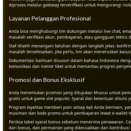
Platform juga mendukung pembayaran lokal seperti transfer 
diproses melalui gateway terverifikasi untuk mengurangi risi
Layanan Pelanggan Profesional
Anda bisa menghubungi tim dukungan melalui live chat, emai
masalah verifikasi akun, pembayaran, atau gangguan teknis d
Staf dilatih menangani keluhan dengan langkah jelas: konfirm
masalah terselesaikan. Jika perlu, tim akan meneruskan kasu
Dokumentasi bantuan disusun dalam bahasa Indonesia deng
komunikasi dan nomor tiket untuk memantau progres penyele
Promosi dan Bonus Eksklusif
Anda menemukan promosi yang ditujukan khusus untuk pemai
gratis untuk game slot populer. Syarat dan ketentuan ditulis 
Program loyalitas memberi poin setiap kali Anda bermain, ya
musiman dan kode promo untuk pembayaran lewat e-wallet te
Periksa tabel syarat bonus sebelum menerima penawaran. Ca