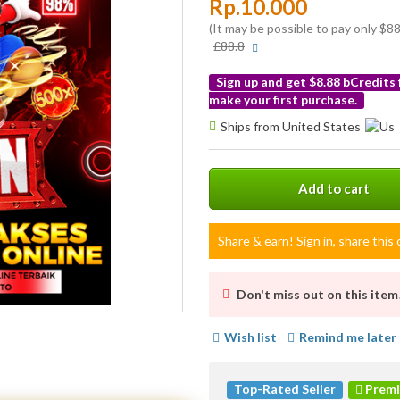
Rp.10.000
(It may be possible to pay only $
More
£88.8
info
Sign up and get $8.88 bCredits
make your first purchase.
More
Ships from United States
info
Add to cart
Share & earn! Sign in, share this 
Don't miss out on this item
Wish list
Remind me later
Top-Rated Seller
Premi