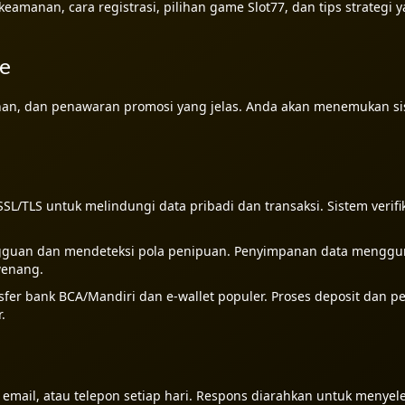
 keamanan, cara registrasi, pilihan game Slot77, dan tips strateg
ne
nan, dan penawaran promosi yang jelas. Anda akan menemukan si
SL/TLS untuk melindungi data pribadi dan transaksi. Sistem verif
an dan mendeteksi pola penipuan. Penyimpanan data menggunakan
wenang.
er bank BCA/Mandiri dan e-wallet populer. Proses deposit dan pen
.
email, atau telepon setiap hari. Respons diarahkan untuk menyele