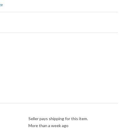
ge
Maestro
accepted
Seller pays shipping for this item.
More than a week ago