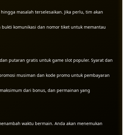
 hingga masalah terselesaikan. Jika perlu, tim akan
 bukti komunikasi dan nomor tiket untuk memantau
n putaran gratis untuk game slot populer. Syarat dan
uga promosi musiman dan kode promo untuk pembayaran
an maksimum dari bonus, dan permainan yang
au menambah waktu bermain. Anda akan menemukan