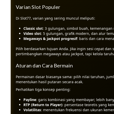
Varian Slot Populer
Di Slot77, varian yang sering muncul meliputi:
Classic slot
: 3 gulungan, simbol buah, kemenangan
Video slot
: 5 gulungan, grafik modern, dan alur tema
Megaways & jackpot progresif
: baris dan cara men
Pilih berdasarkan tujuan Anda. Jika ingin sesi cepat dan s
pertimbangkan megaways atau jackpot, tapi kelola taruhan
Aturan dan Cara Bermain
Permainan dasar biasanya sama: pilih nilai taruhan, j
menentukan hasil putaran secara acak.
Perhatikan tiga konsep penting:
Payline
: garis kombinasi yang membayar; lebih banya
RTP (Return to Player)
: persentase teoretis yang k
Volatilitas
: menentukan frekuensi dan ukuran kemen