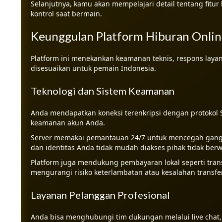
Selanjutnya, kamu akan mempelajari detail tentang fitur
kontrol saat bermain.
Keunggulan Platform Hiburan Onli
Platform ini menekankan keamanan teknis, respons laya
disesuaikan untuk pemain Indonesia.
Teknologi dan Sistem Keamanan
Anda mendapatkan koneksi terenkripsi dengan protokol S
keamanan akun Anda.
Server memakai pemantauan 24/7 untuk mencegah ganggu
dan identitas Anda tidak mudah diakses pihak tidak ber
Platform juga mendukung pembayaran lokal seperti transf
mengurangi risiko keterlambatan atau kesalahan transfer
Layanan Pelanggan Profesional
Anda bisa menghubungi tim dukungan melalui live chat, 