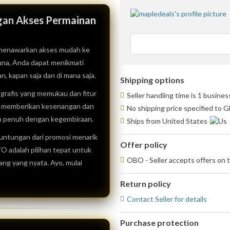
gan Akses Permainan
 menawarkan akses mudah ke
na, Anda dapat menikmati
 kapan saja dan di mana saja.
Shipping options
 grafis yang memukau dan fitur
Seller handling time is 1 busine
k memberikan kesenangan dan
No shipping price specified to 
an penuh dengan kegembiraan.
Ships from United States
untungan dari promosi menarik
Offer policy
 adalah pilihan tepat untuk
OBO - Seller accepts offers on t
ng yang nyata. Ayo, mulai
Return policy
Contact Seller for details
Purchase protection