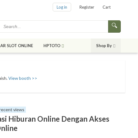
Log in
Register
Cart
🔍
AR SLOT ONLINE
HPTOTO
Shop By
nish.
View booth >>
recent views
si Hiburan Online Dengan Akses
nline