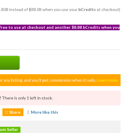
88.808 instead of $88.08 when you use your
bCredits
at checkout)
 free to use at checkout and another $8.88 bCredits when you
or any listing, and you’ll get commission when it sells.
Learn more
!
There is only 1 left in stock.
Share
More like this
um Seller