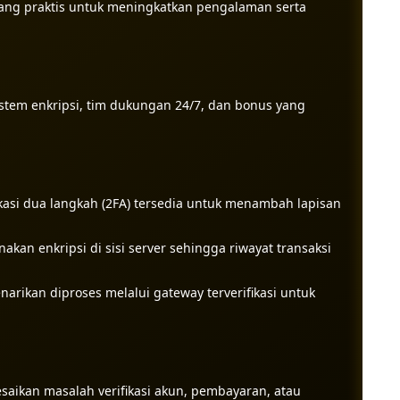
i yang praktis untuk meningkatkan pengalaman serta
stem enkripsi, tim dukungan 24/7, dan bonus yang
ikasi dua langkah (2FA) tersedia untuk menambah lapisan
 enkripsi di sisi server sehingga riwayat transaksi
arikan diproses melalui gateway terverifikasi untuk
saikan masalah verifikasi akun, pembayaran, atau