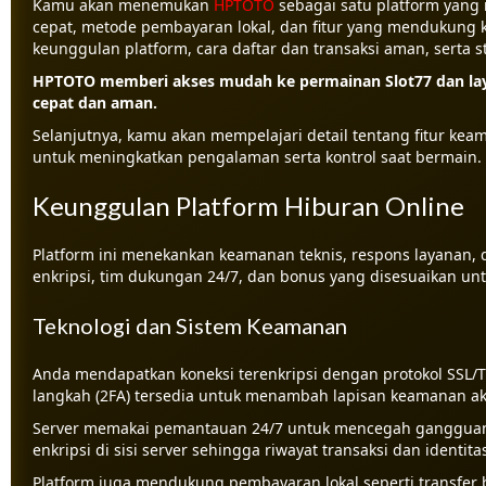
Kamu akan menemukan
HPTOTO
sebagai satu platform yang
cepat, metode pembayaran lokal, dan fitur yang mendukung 
keunggulan platform, cara daftar dan transaksi aman, serta
HPTOTO memberi akses mudah ke permainan Slot77 dan lay
cepat dan aman.
Selanjutnya, kamu akan mempelajari detail tentang fitur keama
untuk meningkatkan pengalaman serta kontrol saat bermain.
Keunggulan Platform Hiburan Online
Platform ini menekankan keamanan teknis, respons layanan,
enkripsi, tim dukungan 24/7, dan bonus yang disesuaikan un
Teknologi dan Sistem Keamanan
Anda mendapatkan koneksi terenkripsi dengan protokol SSL/TL
langkah (2FA) tersedia untuk menambah lapisan keamanan a
Server memakai pemantauan 24/7 untuk mencegah gangguan
enkripsi di sisi server sehingga riwayat transaksi dan identi