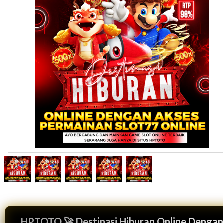
HPTOTO 🚀 Destinasi Hiburan Online