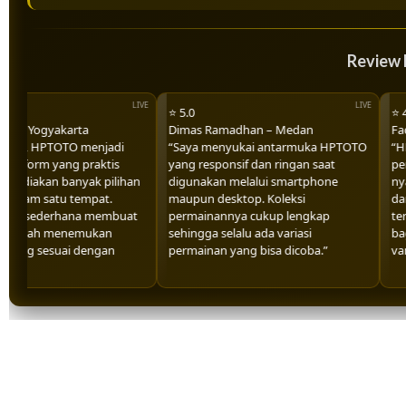
IDS
IDN SLOT
Review
⭐ 5.0
⭐ 4.8
 Yogyakarta
Dimas Ramadhan – Medan
Fadli Sy
, HPTOTO menjadi
“Saya menyukai antarmuka HPTOTO
“HPTOT
form yang praktis
yang responsif dan ringan saat
pengala
akan banyak pilihan
digunakan melalui smartphone
nyaman 
m satu tempat.
maupun desktop. Koleksi
dan pil
 sederhana membuat
permainannya cukup lengkap
terus di
dah menemukan
sehingga selalu ada variasi
bagi pe
 sesuai dengan
permainan yang bisa dicoba.”
variasi 