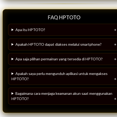
FAQ HPTOTO
Apa itu HPTOTO?
Apakah HPTOTO dapat diakses melalui smartphone?
Apa saja pilihan permainan yang tersedia di HPTOTO?
Apakah saya perlu mengunduh aplikasi untuk mengakses
HPTOTO?
Bagaimana cara menjaga keamanan akun saat
menggunakan HPTOTO?