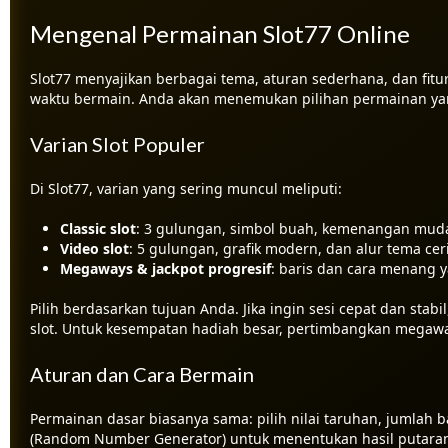
dari bonus, dan permainan yang dikecualikan dari kontribusi
Mengenal Permainan Slot77 Online
Slot77 menyajikan berbagai tema, aturan sederhana, dan f
waktu bermain. Anda akan menemukan pilihan permainan yan
Varian Slot Populer
Di Slot77, varian yang sering muncul meliputi:
Classic slot
: 3 gulungan, simbol buah, kemenangan mud
Video slot
: 5 gulungan, grafik modern, dan alur tema ceri
Megaways & jackpot progresif
: baris dan cara menang 
Pilih berdasarkan tujuan Anda. Jika ingin sesi cepat dan stabil
slot. Untuk kesempatan hadiah besar, pertimbangkan megaways 
Aturan dan Cara Bermain
Permainan dasar biasanya sama: pilih nilai taruhan, jumlah