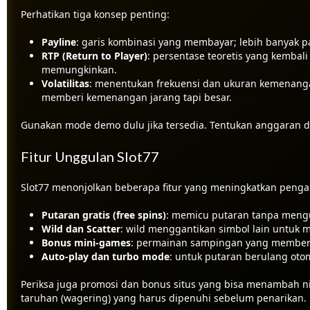
(Random Number Generator) untuk menentukan hasil putaran
Perhatikan tiga konsep penting:
Payline
: garis kombinasi yang membayar; lebih banyak pa
RTP (Return to Player)
: persentase teoretis yang kembali
memungkinkan.
Volatilitas
: menentukan frekuensi dan ukuran kemenangan
memberi kemenangan jarang tapi besar.
Gunakan mode demo dulu jika tersedia. Tentukan anggaran d
Fitur Unggulan Slot77
Slot77 menonjolkan beberapa fitur yang meningkatkan peng
Putaran gratis (free spins)
: memicu putaran tanpa mengu
Wild dan Scatter
: wild menggantikan simbol lain untuk
Bonus mini-games
: permainan sampingan yang memberi
Auto-play dan turbo mode
: untuk putaran berulang otom
Periksa juga promosi dan bonus situs yang bisa menambah nil