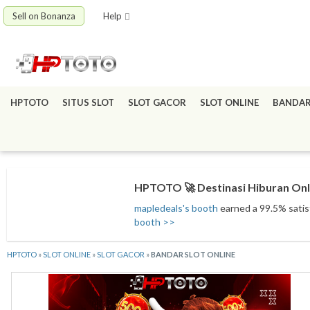
Sell on Bonanza
Help
HPTOTO
SITUS SLOT
SLOT GACOR
SLOT ONLINE
BANDA
HPTOTO 🚀 Destinasi Hiburan On
mapledeals's booth
earned a 99.5% satisf
booth >>
HPTOTO
»
SLOT ONLINE
»
SLOT GACOR
»
BANDAR SLOT ONLINE