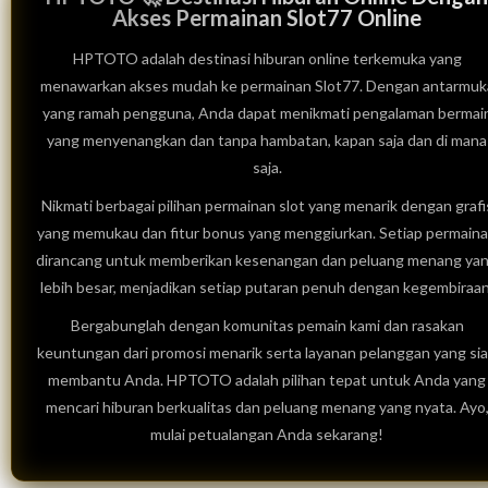
Dengan Akses Permainan Slot77 Online
HPTOTO adalah destinasi hiburan online terkemuka yang
menawarkan akses mudah ke permainan Slot77. Dengan
antarmuka yang ramah pengguna, Anda dapat menikmati
pengalaman bermain yang menyenangkan dan tanpa hambatan
kapan saja dan di mana saja.
Nikmati berbagai pilihan permainan slot yang menarik dengan
grafis yang memukau dan fitur bonus yang menggiurkan. Setiap
permainan dirancang untuk memberikan kesenangan dan pelua
menang yang lebih besar, menjadikan setiap putaran penuh
dengan kegembiraan.
Bergabunglah dengan komunitas pemain kami dan rasakan
keuntungan dari promosi menarik serta layanan pelanggan yan
siap membantu Anda. HPTOTO adalah pilihan tepat untuk Anda
yang mencari hiburan berkualitas dan peluang menang yang nyat
Ayo, mulai petualangan Anda sekarang!