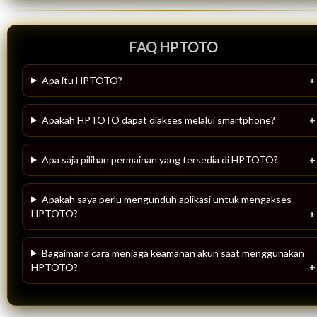
FAQ HPTOTO
Apa itu HPTOTO?
Apakah HPTOTO dapat diakses melalui smartphone?
Apa saja pilihan permainan yang tersedia di HPTOTO?
Apakah saya perlu mengunduh aplikasi untuk mengakses
HPTOTO?
Bagaimana cara menjaga keamanan akun saat
menggunakan HPTOTO?