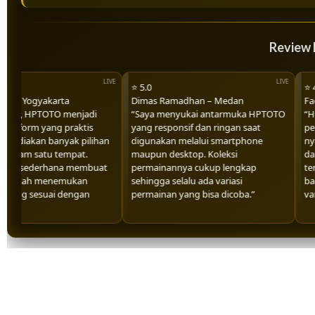
IDS
IDN SLOT
Review
⭐ 5.0
⭐ 4.8
Yogyakarta
Dimas Ramadhan – Medan
Fadli Sy
 HPTOTO menjadi
“Saya menyukai antarmuka HPTOTO
“HPTOTO
orm yang praktis
yang responsif dan ringan saat
pengala
akan banyak pilihan
digunakan melalui smartphone
nyaman d
m satu tempat.
maupun desktop. Koleksi
dan pili
sederhana membuat
permainannya cukup lengkap
terus dip
dah menemukan
sehingga selalu ada variasi
bagi pe
 sesuai dengan
permainan yang bisa dicoba.”
variasi 