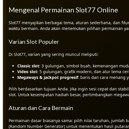
dari bonus, dan permainan yang dikecualikan dari kontribusi
Mengenal Permainan Slot77 Online
Slot77 menyajikan berbagai tema, aturan sederhana, dan f
waktu bermain. Anda akan menemukan pilihan permainan yan
Varian Slot Populer
Di Slot77, varian yang sering muncul meliputi:
Classic slot
: 3 gulungan, simbol buah, kemenangan mud
Video slot
: 5 gulungan, grafik modern, dan alur tema ceri
Megaways & jackpot progresif
: baris dan cara menang 
Pilih berdasarkan tujuan Anda. Jika ingin sesi cepat dan stabil
slot. Untuk kesempatan hadiah besar, pertimbangkan megaways 
Aturan dan Cara Bermain
Permainan dasar biasanya sama: pilih nilai taruhan, jumlah