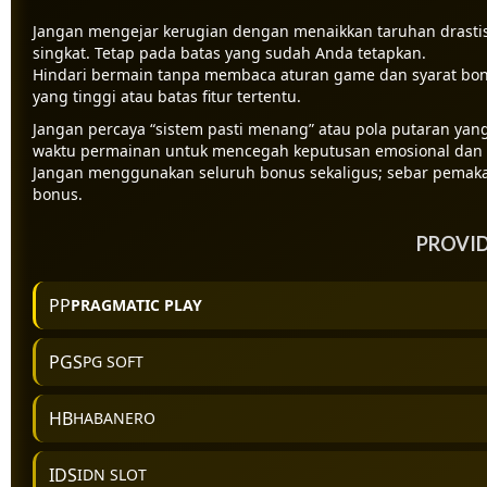
Menghindari Kesalahan Umum
Jangan mengejar kerugian dengan menaikkan taruhan drastis.
singkat. Tetap pada batas yang sudah Anda tetapkan.
Hindari bermain tanpa membaca aturan game dan syarat bon
yang tinggi atau batas fitur tertentu.
Jangan percaya “sistem pasti menang” atau pola putaran yang
waktu permainan untuk mencegah keputusan emosional dan
Jangan menggunakan seluruh bonus sekaligus; sebar pemak
bonus.
PROVID
PP
PRAGMATIC PLAY
PGS
PG SOFT
HB
HABANERO