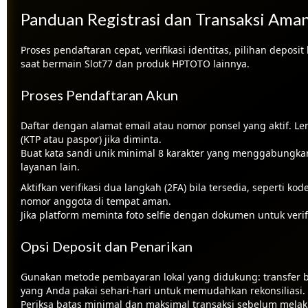
taruhan (wagering) yang harus dipenuhi sebelum penarikan.
Panduan Registrasi dan Transaksi Ama
Proses pendaftaran cepat, verifikasi identitas, pilihan de
saat bermain Slot77 dan produk HPTOTO lainnya.
Proses Pendaftaran Akun
Daftar dengan alamat email atau nomor ponsel yang aktif. Len
(KTP atau paspor) jika diminta.
Buat kata sandi unik minimal 8 karakter yang menggabungkan
layanan lain.
Aktifkan verifikasi dua langkah (2FA) bila tersedia, seperti k
nomor anggota di tempat aman.
Jika platform meminta foto selfie dengan dokumen untuk verif
Opsi Deposit dan Penarikan
Gunakan metode pembayaran lokal yang didukung: transfer ban
yang Anda pakai sehari-hari untuk memudahkan rekonsiliasi.