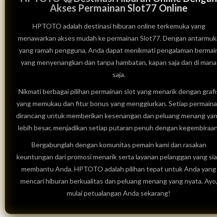
Dengan Akses Permainan Slot77 Online
HPTOTO adalah destinasi hiburan online terkemuka yang
menawarkan akses mudah ke permainan Slot77. Dengan
antarmuka yang ramah pengguna, Anda dapat menikmati
pengalaman bermain yang menyenangkan dan tanpa hambatan
kapan saja dan di mana saja.
Nikmati berbagai pilihan permainan slot yang menarik dengan
grafis yang memukau dan fitur bonus yang menggiurkan. Setiap
permainan dirancang untuk memberikan kesenangan dan pelua
menang yang lebih besar, menjadikan setiap putaran penuh
dengan kegembiraan.
Bergabunglah dengan komunitas pemain kami dan rasakan
keuntungan dari promosi menarik serta layanan pelanggan yan
siap membantu Anda. HPTOTO adalah pilihan tepat untuk Anda
yang mencari hiburan berkualitas dan peluang menang yang nyat
Ayo, mulai petualangan Anda sekarang!