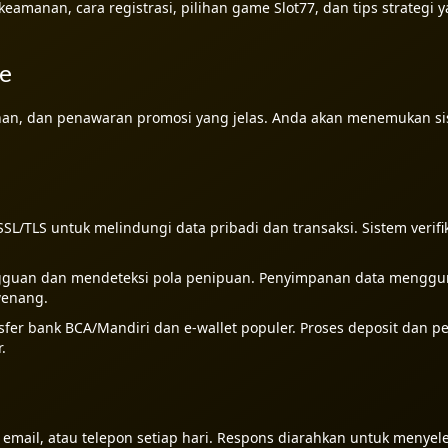
 keamanan, cara registrasi, pilihan game Slot77, dan tips strateg
ne
nan, dan penawaran promosi yang jelas. Anda akan menemukan si
SL/TLS untuk melindungi data pribadi dan transaksi. Sistem verif
an dan mendeteksi pola penipuan. Penyimpanan data menggunakan
wenang.
er bank BCA/Mandiri dan e-wallet populer. Proses deposit dan pen
.
email, atau telepon setiap hari. Respons diarahkan untuk menyele