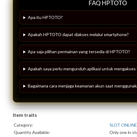
FAQ HPTOTO
Apa itu HPTOTO?
Apakah HPTOTO dapat diakses melalui smartphone?
Apa saja pilihan permainan yang tersedia di HPTOTO?
Apakah saya perlu mengunduh aplikasi untuk mengaks
Bagaimana cara menjaga keamanan akun saat menggun
Item traits
Category:
SLOT ONLINE
Quantity Available:
Only one in st