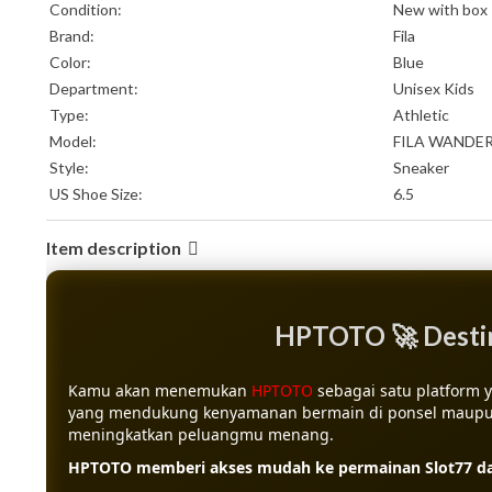
Condition:
New with box
Brand:
Fila
Color:
Blue
Department:
Unisex Kids
Type:
Athletic
Model:
FILA WANDE
Style:
Sneaker
US Shoe Size:
6.5
Item description
HPTOTO 🚀 Destin
Kamu akan menemukan
HPTOTO
sebagai satu platform 
yang mendukung kenyamanan bermain di ponsel maupun de
meningkatkan peluangmu menang.
HPTOTO memberi akses mudah ke permainan Slot77 dan