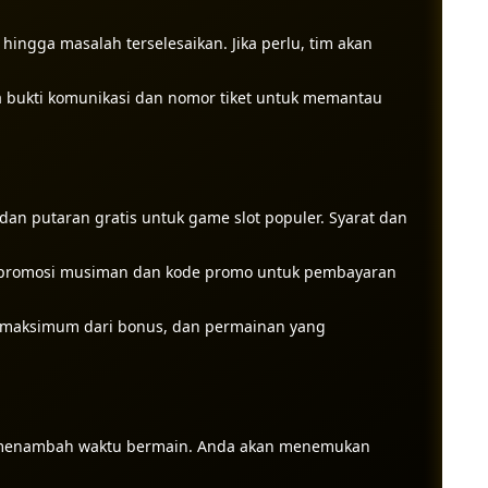
 hingga masalah terselesaikan. Jika perlu, tim akan
 bukti komunikasi dan nomor tiket untuk memantau
n putaran gratis untuk game slot populer. Syarat dan
uga promosi musiman dan kode promo untuk pembayaran
an maksimum dari bonus, dan permainan yang
au menambah waktu bermain. Anda akan menemukan