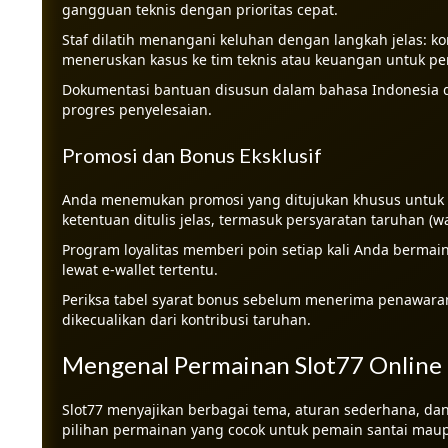
gangguan teknis dengan prioritas cepat.
Staf dilatih menangani keluhan dengan langkah jelas: kon
meneruskan kasus ke tim teknis atau keuangan untuk p
Dokumentasi bantuan disusun dalam bahasa Indonesia 
progres penyelesaian.
Promosi dan Bonus Eksklusif
Anda menemukan promosi yang ditujukan khusus untuk pe
ketentuan ditulis jelas, termasuk persyaratan taruhan (w
Program loyalitas memberi poin setiap kali Anda berma
lewat e-wallet tertentu.
Periksa tabel syarat bonus sebelum menerima penawaran
dikecualikan dari kontribusi taruhan.
Mengenal Permainan Slot77 Online
Slot77 menyajikan berbagai tema, aturan sederhana, 
pilihan permainan yang cocok untuk pemain santai maup