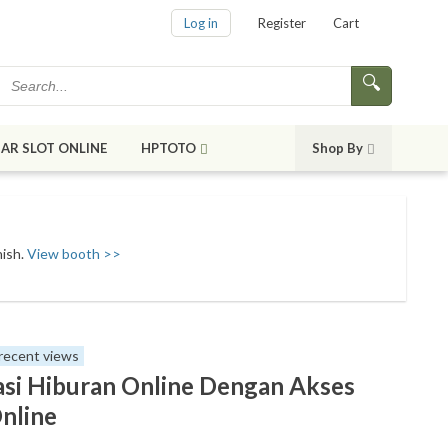
Log in
Register
Cart
🔍
AR SLOT ONLINE
HPTOTO
Shop By
nish.
View booth >>
recent views
si Hiburan Online Dengan Akses
nline