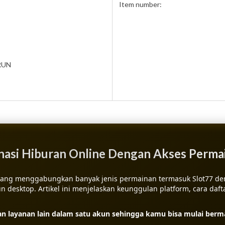
Item number:
RUN
asi Hiburan Online Dengan Akses Permai
yang menggabungkan banyak jenis permainan termasuk Slot77 deng
sktop. Artikel ini menjelaskan keunggulan platform, cara daftar
 layanan lain dalam satu akun sehingga kamu bisa mulai berm