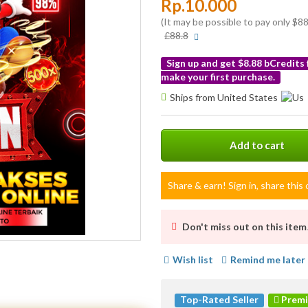
Rp.10.000
(It may be possible to pay only $
More
£88.8
info
Sign up and get $8.88 bCredits
make your first purchase.
More
Ships from United States
info
Add to cart
Share & earn! Sign in, share this 
Don't miss out on this item
Wish list
Remind me later
Top-Rated Seller
Premi