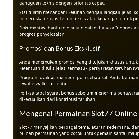
gangguan teknis dengan prioritas cepat.
Staf dilatih menangani keluhan dengan langkah jelas: kon
meneruskan kasus ke tim teknis atau keuangan untuk p
Dokumentasi bantuan disusun dalam bahasa Indonesia 
progres penyelesaian.
Promosi dan Bonus Eksklusif
Anda menemukan promosi yang ditujukan khusus untuk pe
ketentuan ditulis jelas, termasuk persyaratan taruhan (w
Program loyalitas memberi poin setiap kali Anda berma
lewat e-wallet tertentu.
Periksa tabel syarat bonus sebelum menerima penawaran
dikecualikan dari kontribusi taruhan.
Mengenal Permainan Slot77 Online
Slot77 menyajikan berbagai tema, aturan sederhana, 
pilihan permainan yang cocok untuk pemain santai maup