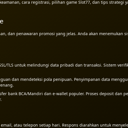
 keamanan, cara registrasi, pilihan game Slot77, dan tips strateg
ne
nan, dan penawaran promosi yang jelas. Anda akan menemukan si
SL/TLS untuk melindungi data pribadi dan transaksi. Sistem verif
an dan mendeteksi pola penipuan. Penyimpanan data menggunakan
wenang.
er bank BCA/Mandiri dan e-wallet populer. Proses deposit dan pen
.
email, atau telepon setiap hari. Respons diarahkan untuk menyele