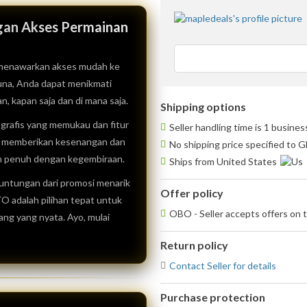
gan Akses Permainan
 menawarkan akses mudah ke
na, Anda dapat menikmati
 kapan saja dan di mana saja.
Shipping options
 grafis yang memukau dan fitur
Seller handling time is 1 busine
k memberikan kesenangan dan
No shipping price specified to 
an penuh dengan kegembiraan.
Ships from United States
untungan dari promosi menarik
Offer policy
 adalah pilihan tepat untuk
OBO - Seller accepts offers on t
ng yang nyata. Ayo, mulai
Return policy
Contact Seller for details
Purchase protection