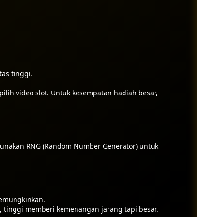
as tinggi.
, pilih video slot. Untuk kesempatan hadiah besar,
enggunakan RNG (Random Number Generator) untuk
 memungkinkan.
, tinggi memberi kemenangan jarang tapi besar.