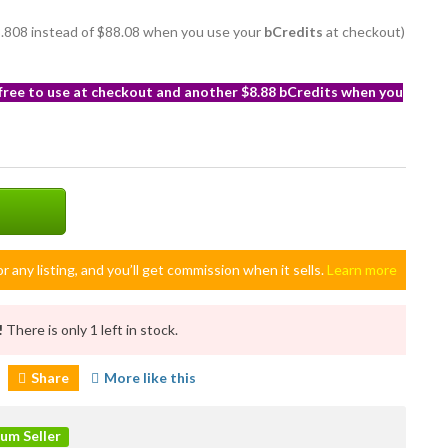
88.808 instead of $88.08 when you use your
bCredits
at checkout)
 free to use at checkout and another $8.88 bCredits when you
or any listing, and you’ll get commission when it sells.
Learn more
!
There is only 1 left in stock.
Share
More like this
um Seller