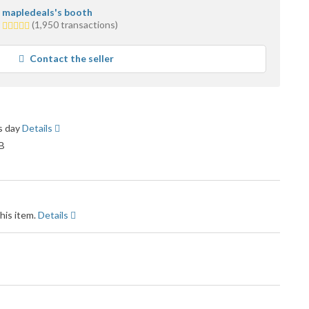
mapledeals's booth
5.0
(1,950 transactions)
stars
average
Contact the seller
user
feedback
ss day
Details
GB
his item.
Details