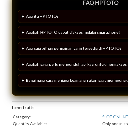
FAQ HPTOTO
Apa itu HPTOTO?
Apakah HPTOTO dapat diakses melalui smartphone?
Apa saja pilihan permainan yang tersedia di HPTOTO?
Apakah saya perlu mengunduh aplikasi untuk mengaks
Bagaimana cara menjaga keamanan akun saat menggun
Item traits
Category:
SLOT ONLINE
Quantity Available:
Only one in st