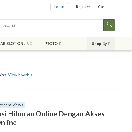
Log in
Register
Cart
🔍
AR SLOT ONLINE
HPTOTO
Shop By
nish.
View booth >>
recent views
si Hiburan Online Dengan Akses
nline