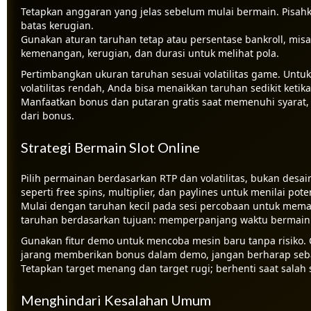
Tetapkan anggaran yang jelas sebelum mulai bermain. Pisahk
batas kerugian.
Gunakan aturan taruhan tetap atau persentase bankroll, misal
kemenangan, kerugian, dan durasi untuk melihat pola.
Pertimbangkan ukuran taruhan sesuai volatilitas game. Untuk slo
volatilitas rendah, Anda bisa menaikkan taruhan sedikit ketika
Manfaatkan bonus dan putaran gratis saat memenuhi syarat, 
dari bonus.
Strategi Bermain Slot Online
Pilih permainan berdasarkan RTP dan volatilitas, bukan desain
seperti free spins, multiplier, dan paylines untuk menilai pot
Mulai dengan taruhan kecil pada sesi percobaan untuk mema
taruhan berdasarkan tujuan: memperpanjang waktu bermain 
Gunakan fitur demo untuk mencoba mesin baru tanpa risiko. 
jarang memberikan bonus dalam demo, jangan berharap seba
Tetapkan target menang dan target rugi; berhenti saat salah 