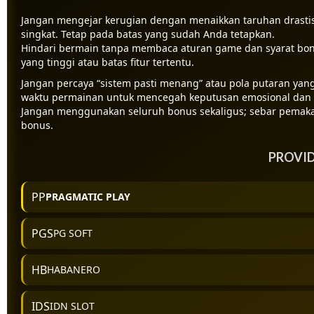
Menghindari Kesalahan Umum
Jangan mengejar kerugian dengan menaikkan taruhan drastis.
singkat. Tetap pada batas yang sudah Anda tetapkan.
Hindari bermain tanpa membaca aturan game dan syarat bon
yang tinggi atau batas fitur tertentu.
Jangan percaya “sistem pasti menang” atau pola putaran yang
waktu permainan untuk mencegah keputusan emosional dan
Jangan menggunakan seluruh bonus sekaligus; sebar pemak
bonus.
PROVID
PP
PRAGMATIC PLAY
PGS
PG SOFT
HB
HABANERO