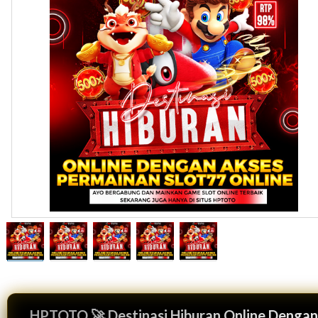
HPTOTO 🚀 Destinasi Hiburan Online