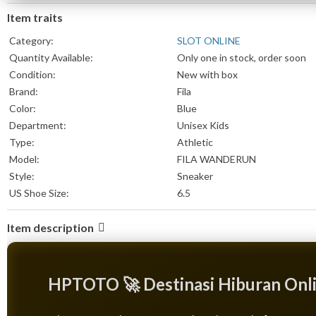
Item traits
Category:
SLOT ONLINE
Quantity Available:
Only one in stock, order soon
Condition:
New with box
Brand:
Fila
Color:
Blue
Department:
Unisex Kids
Type:
Athletic
Model:
FILA WANDERUN
Style:
Sneaker
US Shoe Size:
6.5
Item description
HPTOTO 🚀 Destinasi Hiburan Onli