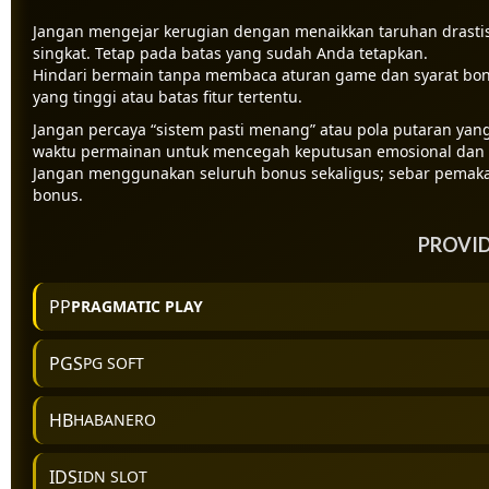
Menghindari Kesalahan Umum
Jangan mengejar kerugian dengan menaikkan taruhan drastis.
singkat. Tetap pada batas yang sudah Anda tetapkan.
Hindari bermain tanpa membaca aturan game dan syarat bon
yang tinggi atau batas fitur tertentu.
Jangan percaya “sistem pasti menang” atau pola putaran yang
waktu permainan untuk mencegah keputusan emosional dan
Jangan menggunakan seluruh bonus sekaligus; sebar pemak
bonus.
PROVID
PP
PRAGMATIC PLAY
PGS
PG SOFT
HB
HABANERO