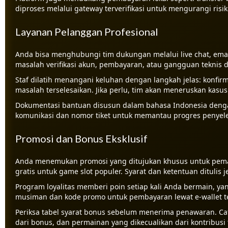
Platform juga mendukung pembayaran lokal seperti transfer 
diproses melalui gateway terverifikasi untuk mengurangi risi
Layanan Pelanggan Profesional
Anda bisa menghubungi tim dukungan melalui live chat, emai
masalah verifikasi akun, pembayaran, atau gangguan teknis d
Staf dilatih menangani keluhan dengan langkah jelas: konfirm
masalah terselesaikan. Jika perlu, tim akan meneruskan kasu
Dokumentasi bantuan disusun dalam bahasa Indonesia deng
komunikasi dan nomor tiket untuk memantau progres penyele
Promosi dan Bonus Eksklusif
Anda menemukan promosi yang ditujukan khusus untuk pemai
gratis untuk game slot populer. Syarat dan ketentuan ditulis 
Program loyalitas memberi poin setiap kali Anda bermain, ya
musiman dan kode promo untuk pembayaran lewat e-wallet te
Periksa tabel syarat bonus sebelum menerima penawaran. Ca