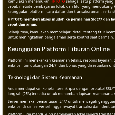
Kamu akan menemukan
HPTOTO
sebagai satu platform yang
cepat, metode pembayaran lokal, dan fitur yang mendukung 
keunggulan platform, cara daftar dan transaksi aman, serta
HPTOTO memberi akses mudah ke permainan Slot77 dan lay
cepat dan aman.
Selanjutnya, kamu akan mempelajari detail tentang fitur keama
untuk meningkatkan pengalaman serta kontrol saat bermain.
Keunggulan Platform Hiburan Online
Platform ini menekankan keamanan teknis, respons layanan,
enkripsi, tim dukungan 24/7, dan bonus yang disesuaikan un
Teknologi dan Sistem Keamanan
Anda mendapatkan koneksi terenkripsi dengan protokol SSL/TL
langkah (2FA) tersedia untuk menambah lapisan keamanan a
Server memakai pemantauan 24/7 untuk mencegah gangguan
enkripsi di sisi server sehingga riwayat transaksi dan identi