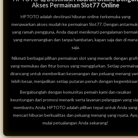
Dengan Akses Permainan Slot77 Online
HPTOTO adalah destinasi hiburan online terkemuka yang
menawarkan akses mudah ke permainan Slot77. Dengan
antarmuka yang ramah pengguna, Anda dapat menikmati
pengalaman bermain yang menyenangkan dan tanpa hambatan
kapan saja dan di mana saja.
Nikmati berbagai pilihan permainan slot yang menarik dengan
grafis yang memukau dan fitur bonus yang menggiurkan. Setiap
permainan dirancang untuk memberikan kesenangan dan pelua
menang yang lebih besar, menjadikan setiap putaran penuh
dengan kegembiraan.
Bergabunglah dengan komunitas pemain kami dan rasakan
keuntungan dari promosi menarik serta layanan pelanggan yan
siap membantu Anda. HPTOTO adalah pilihan tepat untuk Anda
yang mencari hiburan berkualitas dan peluang menang yang nyat
Ayo, mulai petualangan Anda sekarang!