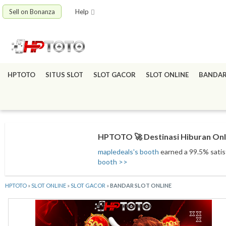
Sell on Bonanza
Help
HPTOTO
SITUS SLOT
SLOT GACOR
SLOT ONLINE
BANDA
HPTOTO 🚀 Destinasi Hiburan On
mapledeals's booth
earned a 99.5% satisf
booth >>
HPTOTO
»
SLOT ONLINE
»
SLOT GACOR
»
BANDAR SLOT ONLINE