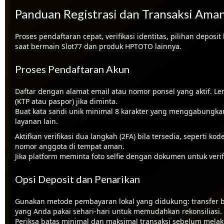
taruhan (wagering) yang harus dipenuhi sebelum penarikan.
Panduan Registrasi dan Transaksi Ama
Proses pendaftaran cepat, verifikasi identitas, pilihan de
saat bermain Slot77 dan produk HPTOTO lainnya.
Proses Pendaftaran Akun
Daftar dengan alamat email atau nomor ponsel yang aktif. Len
(KTP atau paspor) jika diminta.
Buat kata sandi unik minimal 8 karakter yang menggabungkan
layanan lain.
Aktifkan verifikasi dua langkah (2FA) bila tersedia, seperti k
nomor anggota di tempat aman.
Jika platform meminta foto selfie dengan dokumen untuk verif
Opsi Deposit dan Penarikan
Gunakan metode pembayaran lokal yang didukung: transfer ban
yang Anda pakai sehari-hari untuk memudahkan rekonsiliasi.