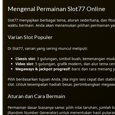
dari bonus, dan permainan yang dikecualikan dari kontribusi
Mengenal Permainan Slot77 Online
Slot77 menyajikan berbagai tema, aturan sederhana, dan f
waktu bermain. Anda akan menemukan pilihan permainan yan
Varian Slot Populer
Di Slot77, varian yang sering muncul meliputi:
Classic slot
: 3 gulungan, simbol buah, kemenangan mud
Video slot
: 5 gulungan, grafik modern, dan alur tema ceri
Megaways & jackpot progresif
: baris dan cara menang 
Pilih berdasarkan tujuan Anda. Jika ingin sesi cepat dan stabil
slot. Untuk kesempatan hadiah besar, pertimbangkan megaways 
Aturan dan Cara Bermain
Permainan dasar biasanya sama: pilih nilai taruhan, jumlah