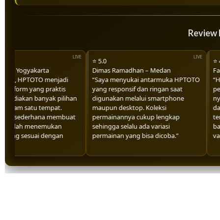
IDS
IDN SLOT
Review
⭐ 5.0
⭐ 4.8
 Yogyakarta
Dimas Ramadhan – Medan
Fadli S
, HPTOTO menjadi
“Saya menyukai antarmuka HPTOTO
“HPTOT
form yang praktis
yang responsif dan ringan saat
pengala
akan banyak pilihan
digunakan melalui smartphone
nyaman 
m satu tempat.
maupun desktop. Koleksi
dan pil
 sederhana membuat
permainannya cukup lengkap
terus di
dah menemukan
sehingga selalu ada variasi
bagi pe
g sesuai dengan
permainan yang bisa dicoba.”
variasi