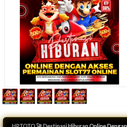
HPTOTO 🚀 Destinasi Hiburan Online