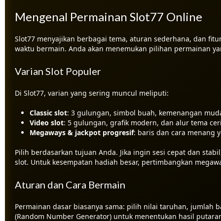
dari bonus, dan permainan yang dikecualikan dari kontribusi
Mengenal Permainan Slot77 Online
Slot77 menyajikan berbagai tema, aturan sederhana, dan f
waktu bermain. Anda akan menemukan pilihan permainan yan
Varian Slot Populer
Di Slot77, varian yang sering muncul meliputi:
Classic slot
: 3 gulungan, simbol buah, kemenangan mud
Video slot
: 5 gulungan, grafik modern, dan alur tema ceri
Megaways & jackpot progresif
: baris dan cara menang 
Pilih berdasarkan tujuan Anda. Jika ingin sesi cepat dan stabil
slot. Untuk kesempatan hadiah besar, pertimbangkan megaways 
Aturan dan Cara Bermain
Permainan dasar biasanya sama: pilih nilai taruhan, jumlah