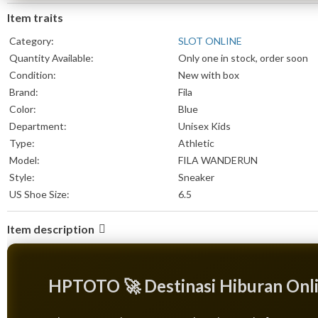
Item traits
Category:
SLOT ONLINE
Quantity Available:
Only one in stock, order soon
Condition:
New with box
Brand:
Fila
Color:
Blue
Department:
Unisex Kids
Type:
Athletic
Model:
FILA WANDERUN
Style:
Sneaker
US Shoe Size:
6.5
Item description
HPTOTO 🚀 Destinasi Hiburan Onli