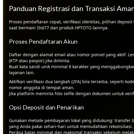
taruhan (wagering) yang harus dipenuhi sebelum penarikan.
Panduan Registrasi dan Transaksi Ama
Proses pendaftaran cepat, verifikasi identitas, pilihan de
saat bermain Slot77 dan produk HPTOTO lainnya.
Proses Pendaftaran Akun
Daftar dengan alamat email atau nomor ponsel yang aktif. Len
(KTP atau paspor) jika diminta.
Buat kata sandi unik minimal 8 karakter yang menggabungkan
layanan lain.
Aktifkan verifikasi dua langkah (2FA) bila tersedia, seperti k
nomor anggota di tempat aman.
Jika platform meminta foto selfie dengan dokumen untuk verif
Opsi Deposit dan Penarikan
Gunakan metode pembayaran lokal yang didukung: transfer ban
yang Anda pakai sehari-hari untuk memudahkan rekonsiliasi.