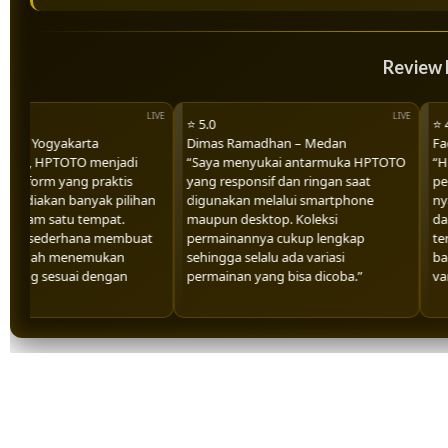
IDS
IDN SLOT
Review
⭐ 5.0
⭐ 4.8
 Yogyakarta
Dimas Ramadhan – Medan
Fadli S
, HPTOTO menjadi
“Saya menyukai antarmuka HPTOTO
“HPTOT
form yang praktis
yang responsif dan ringan saat
pengala
akan banyak pilihan
digunakan melalui smartphone
nyaman 
m satu tempat.
maupun desktop. Koleksi
dan pil
 sederhana membuat
permainannya cukup lengkap
terus di
dah menemukan
sehingga selalu ada variasi
bagi pe
 sesuai dengan
permainan yang bisa dicoba.”
variasi 