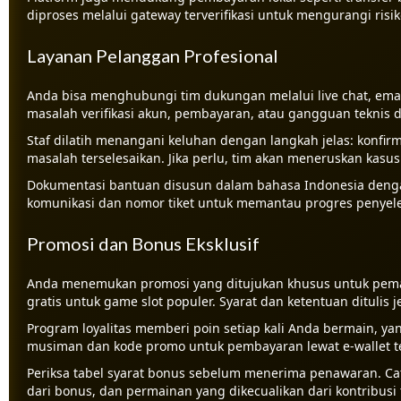
Platform juga mendukung pembayaran lokal seperti transfer 
diproses melalui gateway terverifikasi untuk mengurangi risi
Layanan Pelanggan Profesional
Anda bisa menghubungi tim dukungan melalui live chat, emai
masalah verifikasi akun, pembayaran, atau gangguan teknis d
Staf dilatih menangani keluhan dengan langkah jelas: konfirm
masalah terselesaikan. Jika perlu, tim akan meneruskan kasu
Dokumentasi bantuan disusun dalam bahasa Indonesia deng
komunikasi dan nomor tiket untuk memantau progres penyele
Promosi dan Bonus Eksklusif
Anda menemukan promosi yang ditujukan khusus untuk pemai
gratis untuk game slot populer. Syarat dan ketentuan ditulis 
Program loyalitas memberi poin setiap kali Anda bermain, ya
musiman dan kode promo untuk pembayaran lewat e-wallet te
Periksa tabel syarat bonus sebelum menerima penawaran. Ca