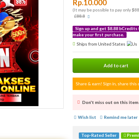
Rp.10.000
(It may be possible to pay only 
checkout)
More
£88.8
info
Sign up and get $8.88 bCredit
you make your first purchase.
More
Ships from United States
info
Add to cart
Share & earn! Sign in, share thi
Don't miss out on this item
Wish list
Remind me later