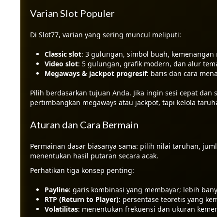
Slot77 menyajikan berbagai tema, aturan sederhana, 
pilihan permainan yang cocok untuk pemain santai maup
Varian Slot Populer
Di Slot77, varian yang sering muncul meliputi:
Classic slot
: 3 gulungan, simbol buah, kemenangan
Video slot
: 5 gulungan, grafik modern, dan alur tema
Megaways & jackpot progresif
: baris dan cara men
Pilih berdasarkan tujuan Anda. Jika ingin sesi cepat dan s
pertimbangkan megaways atau jackpot, tapi kelola taruhan
Aturan dan Cara Bermain
Permainan dasar biasanya sama: pilih nilai taruhan, j
menentukan hasil putaran secara acak.
Perhatikan tiga konsep penting:
Payline
: garis kombinasi yang membayar; lebih banya