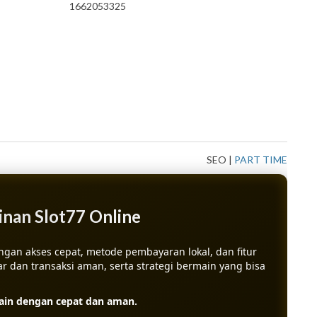
Seller pays shipping for this item.
More than a week ago
1662053325
SEO
|
PART TIME
inan Slot77 Online
an akses cepat, metode pembayaran lokal, dan fitur
 dan transaksi aman, serta strategi bermain yang bisa