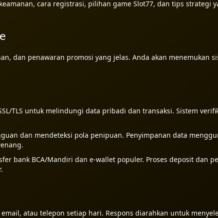
 layanan lain dalam satu akun sehingga kamu bisa mulai berm
 keamanan, cara registrasi, pilihan game Slot77, dan tips strateg
nan, dan penawaran promosi yang jelas. Anda akan menemukan si
SL/TLS untuk melindungi data pribadi dan transaksi. Sistem verif
an dan mendeteksi pola penipuan. Penyimpanan data menggunakan
wenang.
er bank BCA/Mandiri dan e-wallet populer. Proses deposit dan pen
.