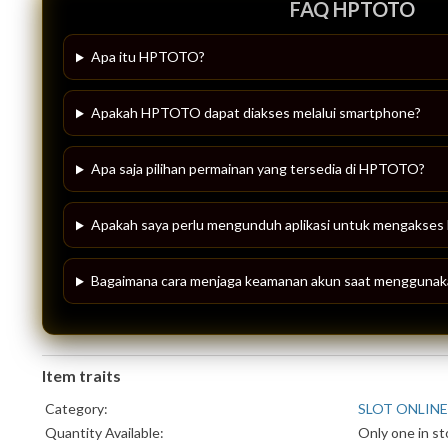
FAQ HPTOTO
Apa itu HPTOTO?
Apakah HPTOTO dapat diakses melalui smartphone?
Apa saja pilihan permainan yang tersedia di HPTOTO?
Apakah saya perlu mengunduh aplikasi untuk mengak
Bagaimana cara menjaga keamanan akun saat meng
Item traits