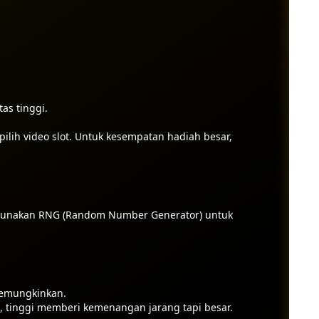
au menambah waktu bermain. Anda akan menemukan
as tinggi.
, pilih video slot. Untuk kesempatan hadiah besar,
enggunakan RNG (Random Number Generator) untuk