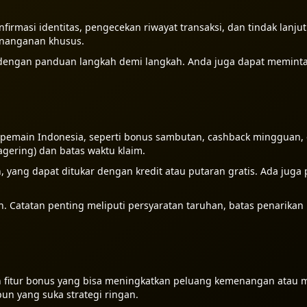
email, atau telepon setiap hari. Respons diarahkan untuk menyele
firmasi identitas, pengecekan riwayat transaksi, dan tindak lanjut
enanganan khusus.
dengan panduan langkah demi langkah. Anda juga dapat meminta
main Indonesia, seperti bonus sambutan, cashback mingguan, da
agering) dan batas waktu klaim.
in, yang dapat ditukar dengan kredit atau putaran gratis. Ada j
. Catatan penting meliputi persyaratan taruhan, batas penarik