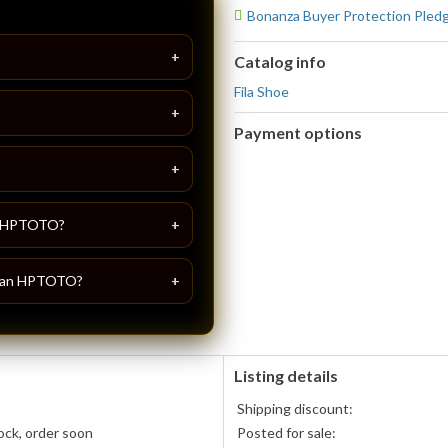
Purchase protection
Bonanza Buyer Protection Pled
Catalog info
Fila Shoe
Payment options
PayPal
PayPal,
accepted
MasterCard,
Visa,
Discover,
ses HPTOTO?
and
American
Express
gunakan HPTOTO?
accepted
Listing details