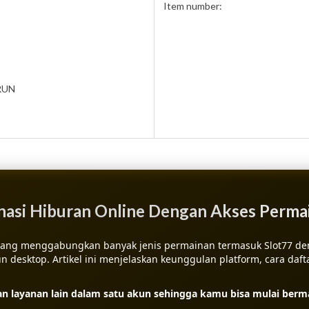
E
Shipping discount:
ock, order soon
Posted for sale:
Item number:
RUN
si Hiburan Online Dengan Akses Perma
yang menggabungkan banyak jenis permainan termasuk Slot77 deng
sktop. Artikel ini menjelaskan keunggulan platform, cara daftar