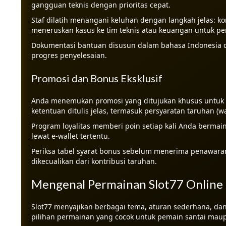
Anda bisa menghubungi tim dukungan melalui live chat, 
gangguan teknis dengan prioritas cepat.
Staf dilatih menangani keluhan dengan langkah jelas: kon
meneruskan kasus ke tim teknis atau keuangan untuk p
Dokumentasi bantuan disusun dalam bahasa Indonesia 
progres penyelesaian.
Promosi dan Bonus Eksklusif
Anda menemukan promosi yang ditujukan khusus untuk pe
ketentuan ditulis jelas, termasuk persyaratan taruhan (w
Program loyalitas memberi poin setiap kali Anda berma
lewat e-wallet tertentu.
Periksa tabel syarat bonus sebelum menerima penawaran
dikecualikan dari kontribusi taruhan.
Mengenal Permainan Slot77 Online