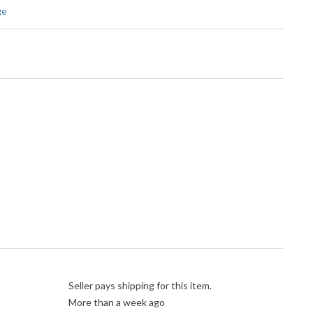
ge
Maestro
accepted