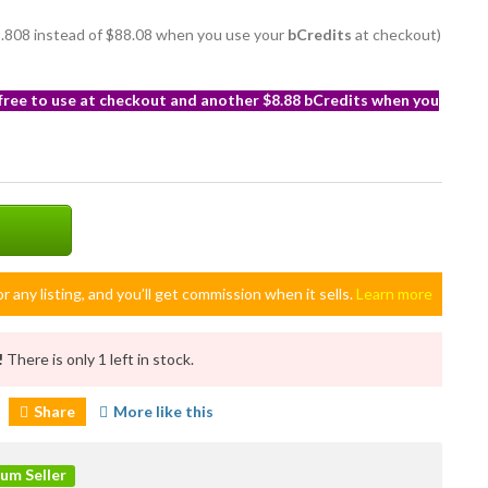
$88.808 instead of $88.08 when you use your
bCredits
at
s free to use at checkout and another $8.88 bCredits when
s or any listing, and you’ll get commission when it sells.
Learn
more
!
There is only 1 left in stock.
Share
More like this