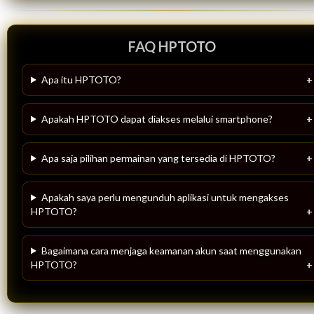
FAQ HPTOTO
Apa itu HPTOTO?
Apakah HPTOTO dapat diakses melalui smartphone?
Apa saja pilihan permainan yang tersedia di HPTOTO?
Apakah saya perlu mengunduh aplikasi untuk mengakses
HPTOTO?
Bagaimana cara menjaga keamanan akun saat
menggunakan HPTOTO?