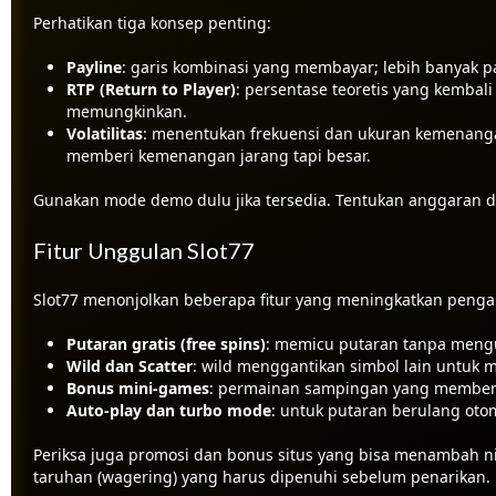
(Random Number Generator) untuk menentukan hasil putaran
Perhatikan tiga konsep penting:
Payline
: garis kombinasi yang membayar; lebih banyak pa
RTP (Return to Player)
: persentase teoretis yang kembali
memungkinkan.
Volatilitas
: menentukan frekuensi dan ukuran kemenangan
memberi kemenangan jarang tapi besar.
Gunakan mode demo dulu jika tersedia. Tentukan anggaran d
Fitur Unggulan Slot77
Slot77 menonjolkan beberapa fitur yang meningkatkan peng
Putaran gratis (free spins)
: memicu putaran tanpa mengu
Wild dan Scatter
: wild menggantikan simbol lain untuk
Bonus mini-games
: permainan sampingan yang memberi
Auto-play dan turbo mode
: untuk putaran berulang otom
Periksa juga promosi dan bonus situs yang bisa menambah nil