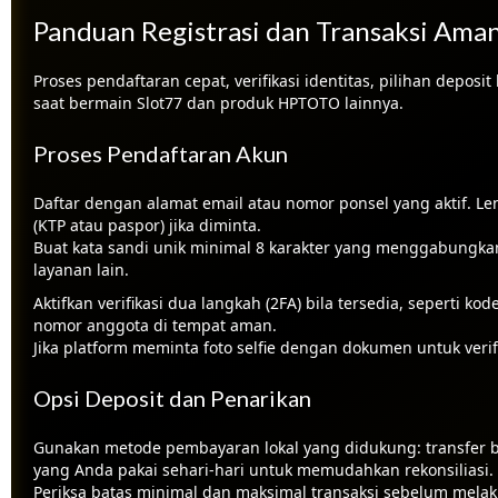
taruhan (wagering) yang harus dipenuhi sebelum penarikan.
Panduan Registrasi dan Transaksi Ama
Proses pendaftaran cepat, verifikasi identitas, pilihan de
saat bermain Slot77 dan produk HPTOTO lainnya.
Proses Pendaftaran Akun
Daftar dengan alamat email atau nomor ponsel yang aktif. Len
(KTP atau paspor) jika diminta.
Buat kata sandi unik minimal 8 karakter yang menggabungkan
layanan lain.
Aktifkan verifikasi dua langkah (2FA) bila tersedia, seperti k
nomor anggota di tempat aman.
Jika platform meminta foto selfie dengan dokumen untuk verif
Opsi Deposit dan Penarikan
Gunakan metode pembayaran lokal yang didukung: transfer ban
yang Anda pakai sehari-hari untuk memudahkan rekonsiliasi.