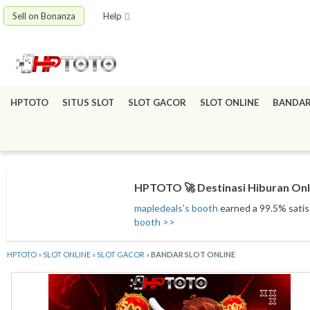
Sell on Bonanza
Help
HPTOTO
SITUS SLOT
SLOT GACOR
SLOT ONLINE
BANDA
HPTOTO 🚀 Destinasi Hiburan On
mapledeals's booth
earned a 99.5% satisf
booth >>
HPTOTO
»
SLOT ONLINE
»
SLOT GACOR
»
BANDAR SLOT ONLINE