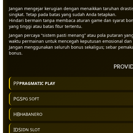
Menghindari Kesalahan Umum
Jangan mengejar kerugian dengan menaikkan taruhan drastis.
singkat. Tetap pada batas yang sudah Anda tetapkan.
Hindari bermain tanpa membaca aturan game dan syarat bon
yang tinggi atau batas fitur tertentu.
Jangan percaya “sistem pasti menang” atau pola putaran yang
waktu permainan untuk mencegah keputusan emosional dan
Jangan menggunakan seluruh bonus sekaligus; sebar pemak
bonus.
PROVID
PP
PRAGMATIC PLAY
PGS
PG SOFT
HB
HABANERO