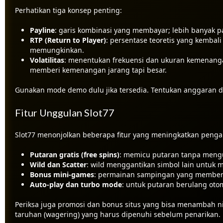
Perhatikan tiga konsep penting:
Payline
: garis kombinasi yang membayar; lebih banyak pa
RTP (Return to Player)
: persentase teoretis yang kembali
memungkinkan.
Volatilitas
: menentukan frekuensi dan ukuran kemenangan
memberi kemenangan jarang tapi besar.
Gunakan mode demo dulu jika tersedia. Tentukan anggaran d
Fitur Unggulan Slot77
Slot77 menonjolkan beberapa fitur yang meningkatkan peng
Putaran gratis (free spins)
: memicu putaran tanpa mengu
Wild dan Scatter
: wild menggantikan simbol lain untuk
Bonus mini-games
: permainan sampingan yang memberi
Auto-play dan turbo mode
: untuk putaran berulang otom
Periksa juga promosi dan bonus situs yang bisa menambah nil
taruhan (wagering) yang harus dipenuhi sebelum penarikan.