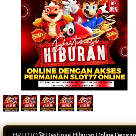
HPTOTO 🚀 Destinasi Hiburan Online Dengan