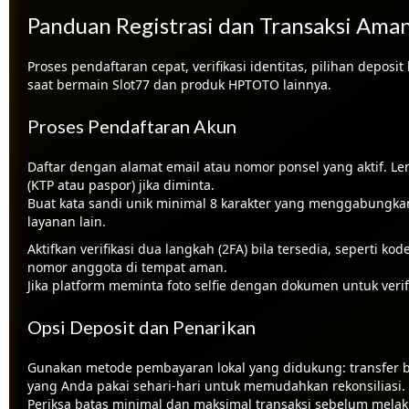
Panduan Registrasi dan Transaksi Ama
Proses pendaftaran cepat, verifikasi identitas, pilihan de
saat bermain Slot77 dan produk HPTOTO lainnya.
Proses Pendaftaran Akun
Daftar dengan alamat email atau nomor ponsel yang aktif. Len
(KTP atau paspor) jika diminta.
Buat kata sandi unik minimal 8 karakter yang menggabungkan
layanan lain.
Aktifkan verifikasi dua langkah (2FA) bila tersedia, seperti k
nomor anggota di tempat aman.
Jika platform meminta foto selfie dengan dokumen untuk verif
Opsi Deposit dan Penarikan
Gunakan metode pembayaran lokal yang didukung: transfer ban
yang Anda pakai sehari-hari untuk memudahkan rekonsiliasi.
Periksa batas minimal dan maksimal transaksi sebelum melak