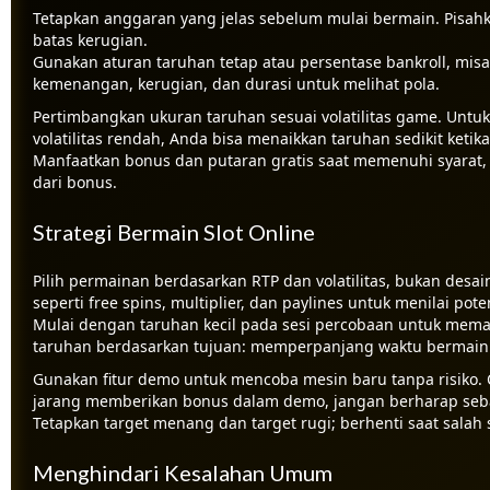
Tetapkan anggaran yang jelas sebelum mulai bermain. Pisahk
batas kerugian.
Gunakan aturan taruhan tetap atau persentase bankroll, misal
kemenangan, kerugian, dan durasi untuk melihat pola.
Pertimbangkan ukuran taruhan sesuai volatilitas game. Untuk slo
volatilitas rendah, Anda bisa menaikkan taruhan sedikit ketika
Manfaatkan bonus dan putaran gratis saat memenuhi syarat, 
dari bonus.
Strategi Bermain Slot Online
Pilih permainan berdasarkan RTP dan volatilitas, bukan desain
seperti free spins, multiplier, dan paylines untuk menilai pot
Mulai dengan taruhan kecil pada sesi percobaan untuk mema
taruhan berdasarkan tujuan: memperpanjang waktu bermain 
Gunakan fitur demo untuk mencoba mesin baru tanpa risiko. 
jarang memberikan bonus dalam demo, jangan berharap seba
Tetapkan target menang dan target rugi; berhenti saat salah 
Menghindari Kesalahan Umum