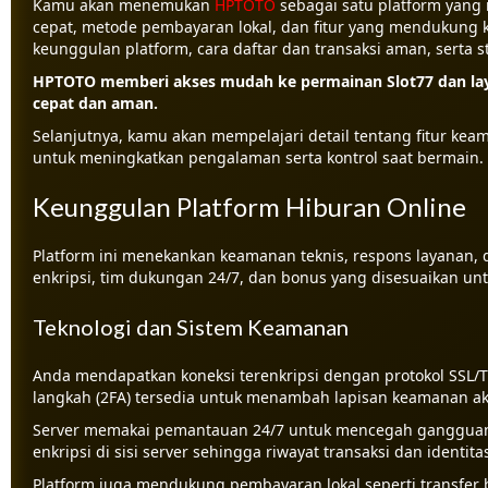
Kamu akan menemukan
HPTOTO
sebagai satu platform yang
cepat, metode pembayaran lokal, dan fitur yang mendukung 
keunggulan platform, cara daftar dan transaksi aman, serta
HPTOTO memberi akses mudah ke permainan Slot77 dan lay
cepat dan aman.
Selanjutnya, kamu akan mempelajari detail tentang fitur keama
untuk meningkatkan pengalaman serta kontrol saat bermain.
Keunggulan Platform Hiburan Online
Platform ini menekankan keamanan teknis, respons layanan,
enkripsi, tim dukungan 24/7, dan bonus yang disesuaikan un
Teknologi dan Sistem Keamanan
Anda mendapatkan koneksi terenkripsi dengan protokol SSL/TL
langkah (2FA) tersedia untuk menambah lapisan keamanan a
Server memakai pemantauan 24/7 untuk mencegah gangguan
enkripsi di sisi server sehingga riwayat transaksi dan identi
Platform juga mendukung pembayaran lokal seperti transfer 