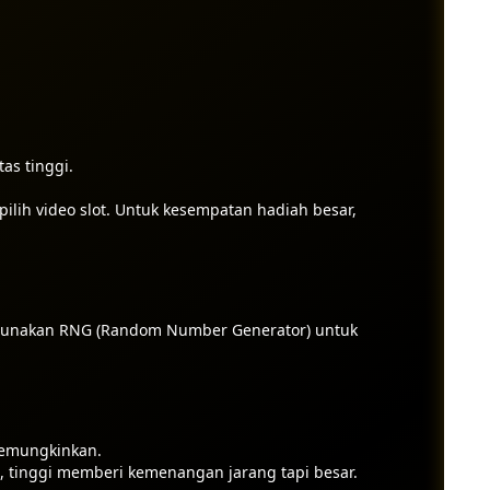
as tinggi.
, pilih video slot. Untuk kesempatan hadiah besar,
enggunakan RNG (Random Number Generator) untuk
 memungkinkan.
, tinggi memberi kemenangan jarang tapi besar.