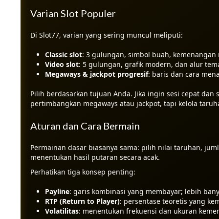
Varian Slot Populer
Di Slot77, varian yang sering muncul meliputi:
Classic slot
: 3 gulungan, simbol buah, kemenangan
Video slot
: 5 gulungan, grafik modern, dan alur tema
Megaways & jackpot progresif
: baris dan cara men
Pilih berdasarkan tujuan Anda. Jika ingin sesi cepat dan s
pertimbangkan megaways atau jackpot, tapi kelola taruhan
Aturan dan Cara Bermain
Permainan dasar biasanya sama: pilih nilai taruhan, j
menentukan hasil putaran secara acak.
Perhatikan tiga konsep penting:
Payline
: garis kombinasi yang membayar; lebih banya
RTP (Return to Player)
: persentase teoretis yang k
Volatilitas
: menentukan frekuensi dan ukuran kemen