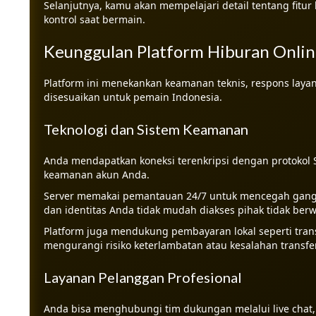
Selanjutnya, kamu akan mempelajari detail tentang fitur
kontrol saat bermain.
Keunggulan Platform Hiburan Onli
Platform ini menekankan keamanan teknis, respons laya
disesuaikan untuk pemain Indonesia.
Teknologi dan Sistem Keamanan
Anda mendapatkan koneksi terenkripsi dengan protokol S
keamanan akun Anda.
Server memakai pemantauan 24/7 untuk mencegah ganggu
dan identitas Anda tidak mudah diakses pihak tidak ber
Platform juga mendukung pembayaran lokal seperti transf
mengurangi risiko keterlambatan atau kesalahan transfer
Layanan Pelanggan Profesional
Anda bisa menghubungi tim dukungan melalui live chat, 