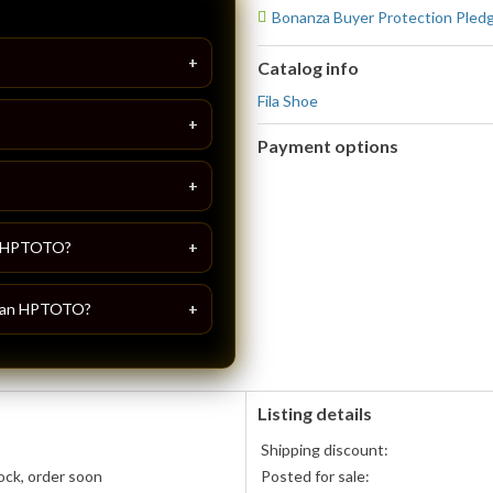
Bonanza Buyer Protection Pled
Catalog info
Fila Shoe
Payment options
PayPal
PayPal,
accepted
MasterCard,
Visa,
Discover,
es HPTOTO?
and
American
akan HPTOTO?
Express
accepted
Listing details
Shipping discount:
ock, order soon
Posted for sale: