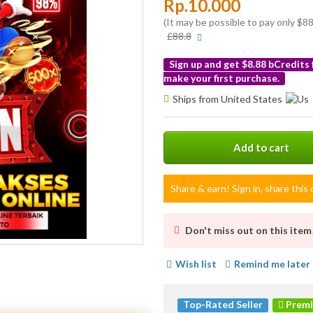
Rp.10.000
(It may be possible to pay only $
More
£88.8
info
Sign up and get $8.88 bCredits
make your first purchase.
More
Ships from United States
info
Add to cart
Share & earn! Sign in, share this 
Don't miss out on this item
Wish list
Remind me later
Top-Rated Seller
Premi