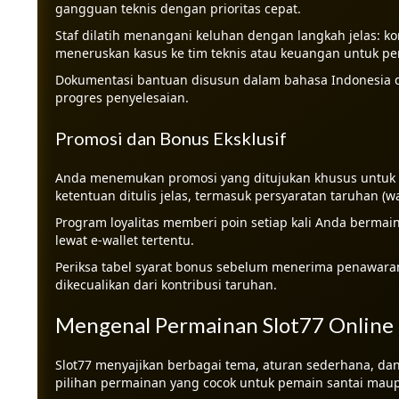
gangguan teknis dengan prioritas cepat.
Staf dilatih menangani keluhan dengan langkah jelas: kon
meneruskan kasus ke tim teknis atau keuangan untuk p
Dokumentasi bantuan disusun dalam bahasa Indonesia 
progres penyelesaian.
Promosi dan Bonus Eksklusif
Anda menemukan promosi yang ditujukan khusus untuk pe
ketentuan ditulis jelas, termasuk persyaratan taruhan (w
Program loyalitas memberi poin setiap kali Anda berma
lewat e-wallet tertentu.
Periksa tabel syarat bonus sebelum menerima penawaran
dikecualikan dari kontribusi taruhan.
Mengenal Permainan Slot77 Online
Slot77 menyajikan berbagai tema, aturan sederhana, 
pilihan permainan yang cocok untuk pemain santai maup