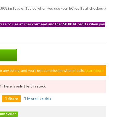
88.808 instead of $88.08 when you use your
bCredits
at checkout)
 free to use at checkout and another $8.88 bCredits when you
or any listing, and you’ll get commission when it sells.
Learn more
!
There is only 1 left in stock.
Share
More like this
um Seller