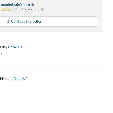
mapledeals's booth
5.0
(1,950 transactions)
stars
average
Contact the seller
user
feedback
ss day
Details
GB
his item.
Details