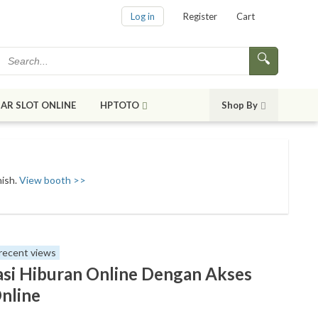
Log in
Register
Cart
🔍
AR SLOT ONLINE
HPTOTO
Shop By
nish.
View booth >>
recent views
si Hiburan Online Dengan Akses
nline