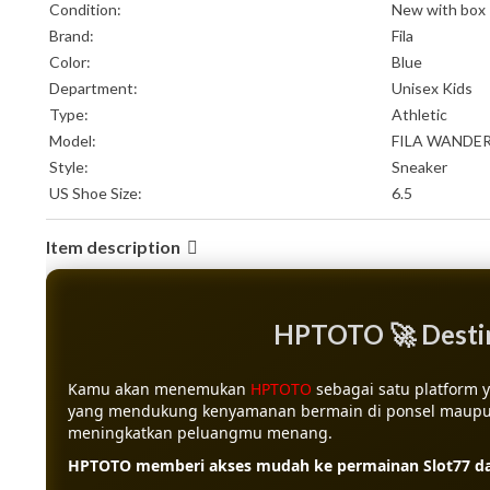
Condition:
New with box
Brand:
Fila
Color:
Blue
Department:
Unisex Kids
Type:
Athletic
Model:
FILA WANDE
Style:
Sneaker
US Shoe Size:
6.5
Item description
HPTOTO 🚀 Destin
Kamu akan menemukan
HPTOTO
sebagai satu platform 
yang mendukung kenyamanan bermain di ponsel maupun de
meningkatkan peluangmu menang.
HPTOTO memberi akses mudah ke permainan Slot77 dan