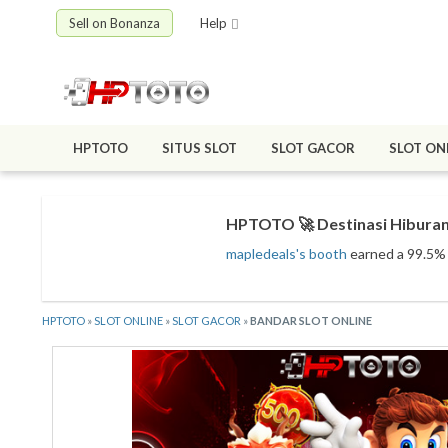
Sell on Bonanza
Help
HPTOTO
SITUS SLOT
SLOT GACOR
SLOT ON
HPTOTO 🚀 Destinasi Hiburan
mapledeals's booth
earned a 99.5% s
HPTOTO
»
SLOT ONLINE
»
SLOT GACOR
»
BANDAR SLOT ONLINE