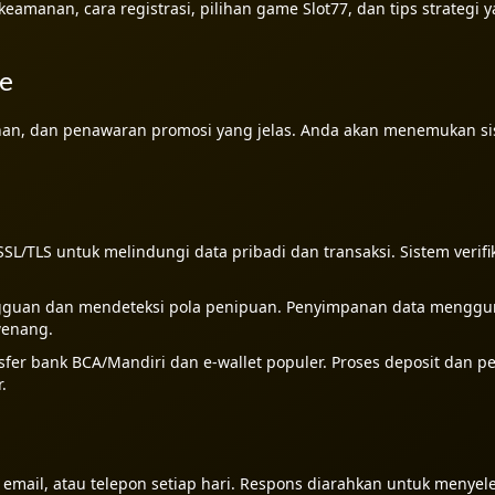
 keamanan, cara registrasi, pilihan game Slot77, dan tips strateg
ne
nan, dan penawaran promosi yang jelas. Anda akan menemukan si
SL/TLS untuk melindungi data pribadi dan transaksi. Sistem verif
an dan mendeteksi pola penipuan. Penyimpanan data menggunakan
wenang.
er bank BCA/Mandiri dan e-wallet populer. Proses deposit dan pen
.
email, atau telepon setiap hari. Respons diarahkan untuk menyele