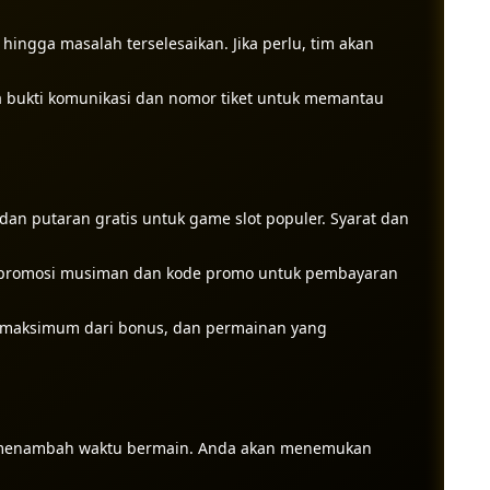
 hingga masalah terselesaikan. Jika perlu, tim akan
 bukti komunikasi dan nomor tiket untuk memantau
n putaran gratis untuk game slot populer. Syarat dan
uga promosi musiman dan kode promo untuk pembayaran
an maksimum dari bonus, dan permainan yang
au menambah waktu bermain. Anda akan menemukan