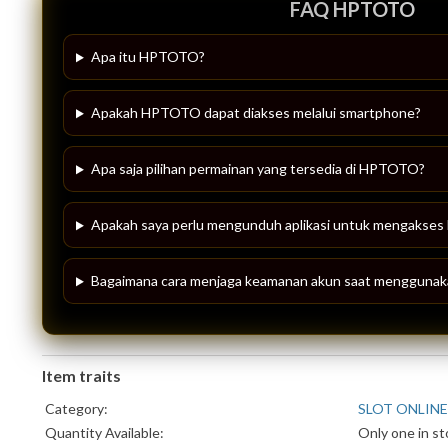
FAQ HPTOTO
Apa itu HPTOTO?
Apakah HPTOTO dapat diakses melalui smartphone?
Apa saja pilihan permainan yang tersedia di HPTOTO?
Apakah saya perlu mengunduh aplikasi untuk mengaks
Bagaimana cara menjaga keamanan akun saat menggun
Item traits
Category:
SLOT ONLINE
Quantity Available:
Only one in st