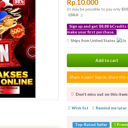
Rp.10.000
(It may be possible to pay only $
More
£88.8
info
Sign up and get $8.88 bCredits
make your first purchase.
More
Ships from United States
info
Add to cart
Share & earn! Sign in, share this 
Don't miss out on this item
Wish list
Remind me later
Top-Rated Seller
Premi