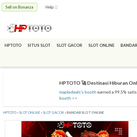
Sell on Bonanza
Help
HPTOTO
SITUS SLOT
SLOT GACOR
SLOT ONLINE
BANDA
HPTOTO 🚀 Destinasi Hiburan On
mapledeals's booth
earned a 99.5% satisf
booth >>
HPTOTO
»
SLOT ONLINE
»
SLOT GACOR
»
BANDAR SLOT ONLINE