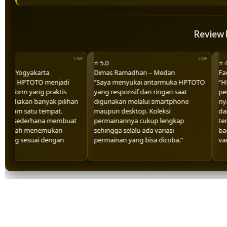
IDS
IDN SLOT
Review
⭐ 5.0
⭐ 4.8
Yogyakarta
Dimas Ramadhan – Medan
Fadli Sya
 HPTOTO menjadi
“Saya menyukai antarmuka HPTOTO
“HPTOTO
orm yang praktis
yang responsif dan ringan saat
pengalam
kan banyak pilihan
digunakan melalui smartphone
nyaman d
 satu tempat.
maupun desktop. Koleksi
dan pilih
sederhana membuat
permainannya cukup lengkap
terus dip
ah menemukan
sehingga selalu ada variasi
bagi pen
sesuai dengan
permainan yang bisa dicoba.”
variasi p