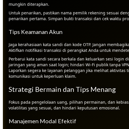
Periksa batas minimal dan maksimal transaksi sebelum melak
mungkin diterapkan.
Untuk penarikan, pastikan nama pemilik rekening sesuai deng
penarikan pertama. Simpan bukti transaksi dan cek waktu pr
Tips Keamanan Akun
Jaga kerahasiaan kata sandi dan kode OTP. Jangan membagikan 
Aktifkan notifikasi transaksi di perangkat Anda untuk mendete
Perbarui kata sandi secara berkala dan keluarkan sesi login
jaringan yang aman saat login; hindari Wi‑Fi publik tanpa VPN
Laporkan segera ke layanan pelanggan jika melihat aktivitas ti
komunikasi untuk keperluan klaim.
Strategi Bermain dan Tips Menang
Fokus pada pengelolaan uang, pilihan permainan, dan kebias
volatilitas yang sesuai, dan hindari keputusan emosional.
Manajemen Modal Efektif