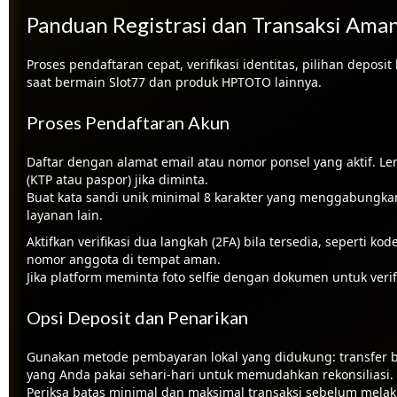
taruhan (wagering) yang harus dipenuhi sebelum penarikan.
Panduan Registrasi dan Transaksi Ama
Proses pendaftaran cepat, verifikasi identitas, pilihan de
saat bermain Slot77 dan produk HPTOTO lainnya.
Proses Pendaftaran Akun
Daftar dengan alamat email atau nomor ponsel yang aktif. Len
(KTP atau paspor) jika diminta.
Buat kata sandi unik minimal 8 karakter yang menggabungkan
layanan lain.
Aktifkan verifikasi dua langkah (2FA) bila tersedia, seperti k
nomor anggota di tempat aman.
Jika platform meminta foto selfie dengan dokumen untuk verif
Opsi Deposit dan Penarikan
Gunakan metode pembayaran lokal yang didukung: transfer ban
yang Anda pakai sehari-hari untuk memudahkan rekonsiliasi.