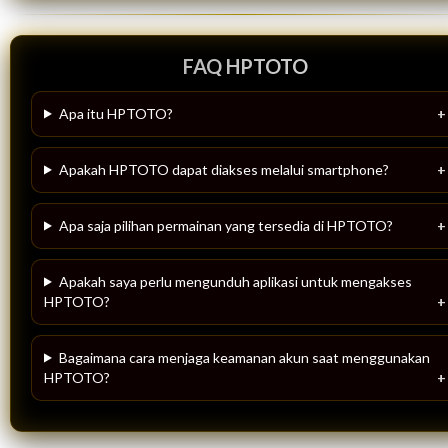
FAQ HPTOTO
Apa itu HPTOTO?
Apakah HPTOTO dapat diakses melalui smartphone?
Apa saja pilihan permainan yang tersedia di HPTOTO?
Apakah saya perlu mengunduh aplikasi untuk mengakses
HPTOTO?
Bagaimana cara menjaga keamanan akun saat
menggunakan HPTOTO?