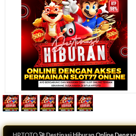
HPTOTO 🚀 Destinasi Hiburan Online