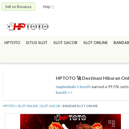
Sell on Bonanza
Help
HPTOTO
SITUS SLOT
SLOT GACOR
SLOT ONLINE
BANDA
HPTOTO 🚀 Destinasi Hiburan On
mapledeals's booth
earned a 99.5% satisf
booth >>
HPTOTO
»
SLOT ONLINE
»
SLOT GACOR
»
BANDAR SLOT ONLINE