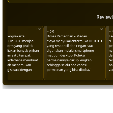
IDS
IDN SLOT
Review
⭐ 5.0
⭐ 4.8
 Yogyakarta
Dimas Ramadhan – Medan
Fadli Sy
, HPTOTO menjadi
“Saya menyukai antarmuka HPTOTO
“HPTOT
form yang praktis
yang responsif dan ringan saat
pengala
akan banyak pilihan
digunakan melalui smartphone
nyaman 
m satu tempat.
maupun desktop. Koleksi
dan pili
 sederhana membuat
permainannya cukup lengkap
terus di
dah menemukan
sehingga selalu ada variasi
bagi pe
 sesuai dengan
permainan yang bisa dicoba.”
variasi 