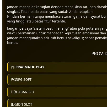
Menghindari Kesalahan Umum
Jangan mengejar kerugian dengan menaikkan taruhan drastis.
singkat. Tetap pada batas yang sudah Anda tetapkan.
Hindari bermain tanpa membaca aturan game dan syarat bon
yang tinggi atau batas fitur tertentu.
Jangan percaya “sistem pasti menang” atau pola putaran yang
waktu permainan untuk mencegah keputusan emosional dan
Jangan menggunakan seluruh bonus sekaligus; sebar pemak
bonus.
PROVID
PP
PRAGMATIC PLAY
PGS
PG SOFT
HB
HABANERO