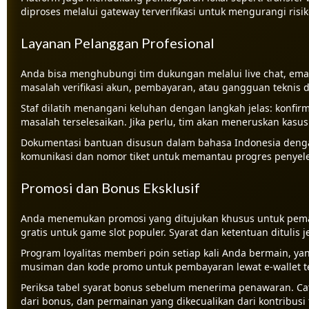
Platform juga mendukung pembayaran lokal seperti transfer 
diproses melalui gateway terverifikasi untuk mengurangi risi
Layanan Pelanggan Profesional
Anda bisa menghubungi tim dukungan melalui live chat, emai
masalah verifikasi akun, pembayaran, atau gangguan teknis d
Staf dilatih menangani keluhan dengan langkah jelas: konfirm
masalah terselesaikan. Jika perlu, tim akan meneruskan kasu
Dokumentasi bantuan disusun dalam bahasa Indonesia deng
komunikasi dan nomor tiket untuk memantau progres penyele
Promosi dan Bonus Eksklusif
Anda menemukan promosi yang ditujukan khusus untuk pemai
gratis untuk game slot populer. Syarat dan ketentuan ditulis 
Program loyalitas memberi poin setiap kali Anda bermain, ya
musiman dan kode promo untuk pembayaran lewat e-wallet te
Periksa tabel syarat bonus sebelum menerima penawaran. Ca