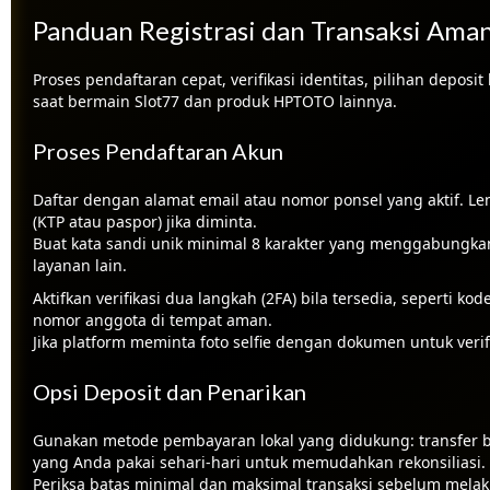
taruhan (wagering) yang harus dipenuhi sebelum penarikan.
Panduan Registrasi dan Transaksi Ama
Proses pendaftaran cepat, verifikasi identitas, pilihan de
saat bermain Slot77 dan produk HPTOTO lainnya.
Proses Pendaftaran Akun
Daftar dengan alamat email atau nomor ponsel yang aktif. Len
(KTP atau paspor) jika diminta.
Buat kata sandi unik minimal 8 karakter yang menggabungkan
layanan lain.
Aktifkan verifikasi dua langkah (2FA) bila tersedia, seperti k
nomor anggota di tempat aman.
Jika platform meminta foto selfie dengan dokumen untuk verif
Opsi Deposit dan Penarikan
Gunakan metode pembayaran lokal yang didukung: transfer ban
yang Anda pakai sehari-hari untuk memudahkan rekonsiliasi.