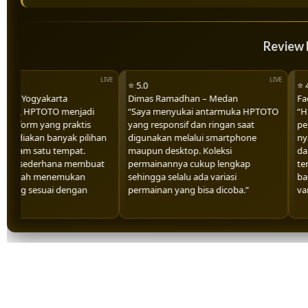
IDS
IDN SLOT
Review
⭐ 5.0
⭐ 4.8
Yogyakarta
Dimas Ramadhan – Medan
Fadli Sy
 HPTOTO menjadi
“Saya menyukai antarmuka HPTOTO
“HPTOTO
orm yang praktis
yang responsif dan ringan saat
pengala
akan banyak pilihan
digunakan melalui smartphone
nyaman d
m satu tempat.
maupun desktop. Koleksi
dan pili
sederhana membuat
permainannya cukup lengkap
terus di
dah menemukan
sehingga selalu ada variasi
bagi pe
 sesuai dengan
permainan yang bisa dicoba.”
variasi 