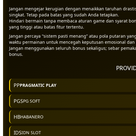
Menghindari Kesalahan Umum
Jangan mengejar kerugian dengan menaikkan taruhan drastis.
singkat. Tetap pada batas yang sudah Anda tetapkan.
Hindari bermain tanpa membaca aturan game dan syarat bon
yang tinggi atau batas fitur tertentu.
Jangan percaya “sistem pasti menang” atau pola putaran yang
waktu permainan untuk mencegah keputusan emosional dan
Jangan menggunakan seluruh bonus sekaligus; sebar pemak
bonus.
PROVID
PP
PRAGMATIC PLAY
PGS
PG SOFT
HB
HABANERO