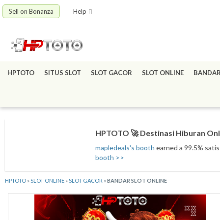
Sell on Bonanza
Help
HPTOTO
SITUS SLOT
SLOT GACOR
SLOT ONLINE
BANDA
HPTOTO 🚀 Destinasi Hiburan On
mapledeals's booth
earned a 99.5% satisf
booth >>
HPTOTO
»
SLOT ONLINE
»
SLOT GACOR
»
BANDAR SLOT ONLINE