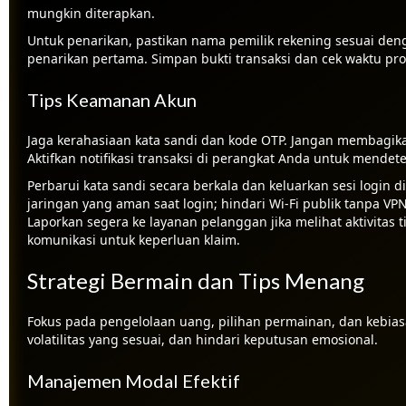
Periksa batas minimal dan maksimal transaksi sebelum melak
mungkin diterapkan.
Untuk penarikan, pastikan nama pemilik rekening sesuai deng
penarikan pertama. Simpan bukti transaksi dan cek waktu pr
Tips Keamanan Akun
Jaga kerahasiaan kata sandi dan kode OTP. Jangan membagikan 
Aktifkan notifikasi transaksi di perangkat Anda untuk mendete
Perbarui kata sandi secara berkala dan keluarkan sesi login
jaringan yang aman saat login; hindari Wi‑Fi publik tanpa VPN
Laporkan segera ke layanan pelanggan jika melihat aktivitas ti
komunikasi untuk keperluan klaim.
Strategi Bermain dan Tips Menang
Fokus pada pengelolaan uang, pilihan permainan, dan kebias
volatilitas yang sesuai, dan hindari keputusan emosional.
Manajemen Modal Efektif