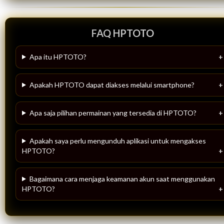
FAQ HPTOTO
Apa itu HPTOTO?
Apakah HPTOTO dapat diakses melalui smartphone?
Apa saja pilihan permainan yang tersedia di HPTOTO?
Apakah saya perlu mengunduh aplikasi untuk mengakses
HPTOTO?
Bagaimana cara menjaga keamanan akun saat
menggunakan HPTOTO?