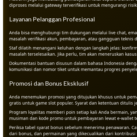
Platform juga mendukung pembayaran lokal seperti transfer 
diproses melalui gateway terverifikasi untuk mengurangi risi
Layanan Pelanggan Profesional
Anda bisa menghubungi tim dukungan melalui live chat, emai
masalah verifikasi akun, pembayaran, atau gangguan teknis d
Staf dilatih menangani keluhan dengan langkah jelas: konfirm
masalah terselesaikan. Jika perlu, tim akan meneruskan kasu
Dokumentasi bantuan disusun dalam bahasa Indonesia deng
komunikasi dan nomor tiket untuk memantau progres penyele
Promosi dan Bonus Eksklusif
Anda menemukan promosi yang ditujukan khusus untuk pemai
gratis untuk game slot populer. Syarat dan ketentuan ditulis 
Program loyalitas memberi poin setiap kali Anda bermain, ya
musiman dan kode promo untuk pembayaran lewat e-wallet te
Periksa tabel syarat bonus sebelum menerima penawaran. Ca