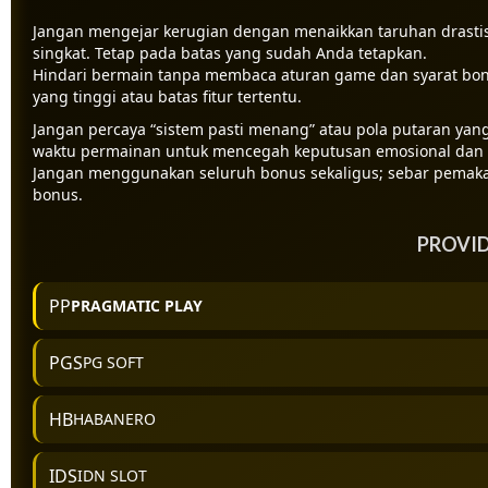
Menghindari Kesalahan Umum
Jangan mengejar kerugian dengan menaikkan taruhan drastis.
singkat. Tetap pada batas yang sudah Anda tetapkan.
Hindari bermain tanpa membaca aturan game dan syarat bon
yang tinggi atau batas fitur tertentu.
Jangan percaya “sistem pasti menang” atau pola putaran yang
waktu permainan untuk mencegah keputusan emosional dan
Jangan menggunakan seluruh bonus sekaligus; sebar pemak
bonus.
PROVID
PP
PRAGMATIC PLAY
PGS
PG SOFT
HB
HABANERO