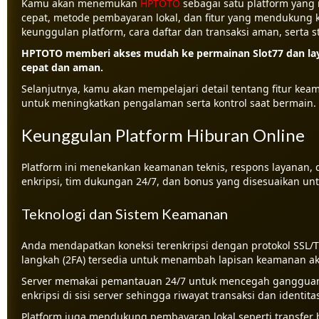
Kamu akan menemukan
HPTOTO
sebagai satu platform yang
cepat, metode pembayaran lokal, dan fitur yang mendukung 
keunggulan platform, cara daftar dan transaksi aman, serta
HPTOTO memberi akses mudah ke permainan Slot77 dan lay
cepat dan aman.
Selanjutnya, kamu akan mempelajari detail tentang fitur keama
untuk meningkatkan pengalaman serta kontrol saat bermain.
Keunggulan Platform Hiburan Online
Platform ini menekankan keamanan teknis, respons layanan,
enkripsi, tim dukungan 24/7, dan bonus yang disesuaikan un
Teknologi dan Sistem Keamanan
Anda mendapatkan koneksi terenkripsi dengan protokol SSL/TL
langkah (2FA) tersedia untuk menambah lapisan keamanan a
Server memakai pemantauan 24/7 untuk mencegah gangguan
enkripsi di sisi server sehingga riwayat transaksi dan identi