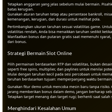
Tetapkan anggaran yang jelas sebelum mulai bermain. Pisahk
batas kerugian.
Gunakan aturan taruhan tetap atau persentase bankroll, misal
kemenangan, kerugian, dan durasi untuk melihat pola.
Pertimbangkan ukuran taruhan sesuai volatilitas game. Untuk slo
volatilitas rendah, Anda bisa menaikkan taruhan sedikit ketika
Manfaatkan bonus dan putaran gratis saat memenuhi syarat, 
dari bonus.
Strategi Bermain Slot Online
Pilih permainan berdasarkan RTP dan volatilitas, bukan desain
seperti free spins, multiplier, dan paylines untuk menilai pot
Mulai dengan taruhan kecil pada sesi percobaan untuk mema
taruhan berdasarkan tujuan: memperpanjang waktu bermain 
Gunakan fitur demo untuk mencoba mesin baru tanpa risiko. 
jarang memberikan bonus dalam demo, jangan berharap seba
Tetapkan target menang dan target rugi; berhenti saat salah 