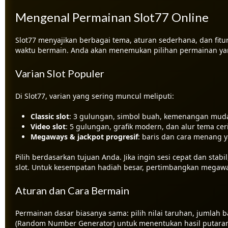
dari bonus, dan permainan yang dikecualikan dari kontribusi
Mengenal Permainan Slot77 Online
Slot77 menyajikan berbagai tema, aturan sederhana, dan f
waktu bermain. Anda akan menemukan pilihan permainan yan
Varian Slot Populer
Di Slot77, varian yang sering muncul meliputi:
Classic slot
: 3 gulungan, simbol buah, kemenangan mud
Video slot
: 5 gulungan, grafik modern, dan alur tema ceri
Megaways & jackpot progresif
: baris dan cara menang 
Pilih berdasarkan tujuan Anda. Jika ingin sesi cepat dan stabil
slot. Untuk kesempatan hadiah besar, pertimbangkan megaways 
Aturan dan Cara Bermain
Permainan dasar biasanya sama: pilih nilai taruhan, jumlah