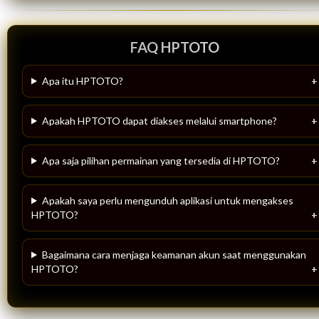
FAQ HPTOTO
Apa itu HPTOTO?
Apakah HPTOTO dapat diakses melalui smartphone?
Apa saja pilihan permainan yang tersedia di HPTOTO?
Apakah saya perlu mengunduh aplikasi untuk mengakses
HPTOTO?
Bagaimana cara menjaga keamanan akun saat menggunakan
HPTOTO?