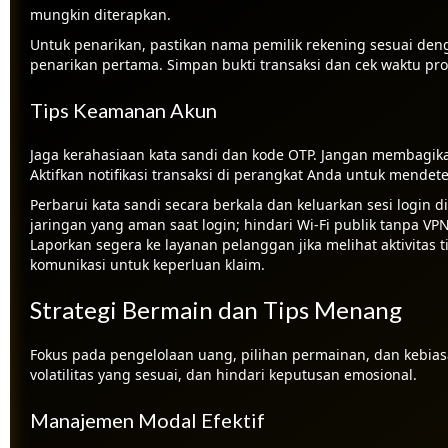
mungkin diterapkan.
Untuk penarikan, pastikan nama pemilik rekening sesuai deng
penarikan pertama. Simpan bukti transaksi dan cek waktu pr
Tips Keamanan Akun
Jaga kerahasiaan kata sandi dan kode OTP. Jangan membagikan 
Aktifkan notifikasi transaksi di perangkat Anda untuk mendete
Perbarui kata sandi secara berkala dan keluarkan sesi login
jaringan yang aman saat login; hindari Wi‑Fi publik tanpa VPN
Laporkan segera ke layanan pelanggan jika melihat aktivitas ti
komunikasi untuk keperluan klaim.
Strategi Bermain dan Tips Menang
Fokus pada pengelolaan uang, pilihan permainan, dan kebias
volatilitas yang sesuai, dan hindari keputusan emosional.
Manajemen Modal Efektif