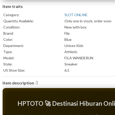
Item traits
Category:
SLOT ONLINE
Quantity Available:
Only one in stock, order soon
Condition:
New with box
Brand:
Fila
Color:
Blue
Department:
Unisex Kids
Type:
Athletic
Model:
FILA WANDERUN
Style:
Sneaker
US Shoe Size:
6.5
Item description
HPTOTO 🚀 Destinasi Hiburan Onl