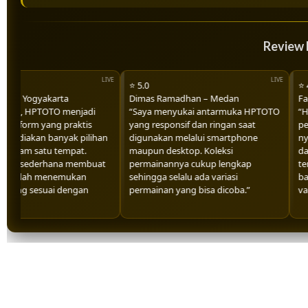
Review
⭐ 5.0
⭐ 4.8
ogyakarta
Dimas Ramadhan – Medan
Fadli Sya
 HPTOTO menjadi
“Saya menyukai antarmuka HPTOTO
“HPTOTO
orm yang praktis
yang responsif dan ringan saat
pengalam
kan banyak pilihan
digunakan melalui smartphone
nyaman d
 satu tempat.
maupun desktop. Koleksi
dan pilih
sederhana membuat
permainannya cukup lengkap
terus dip
ah menemukan
sehingga selalu ada variasi
bagi pen
sesuai dengan
permainan yang bisa dicoba.”
variasi p