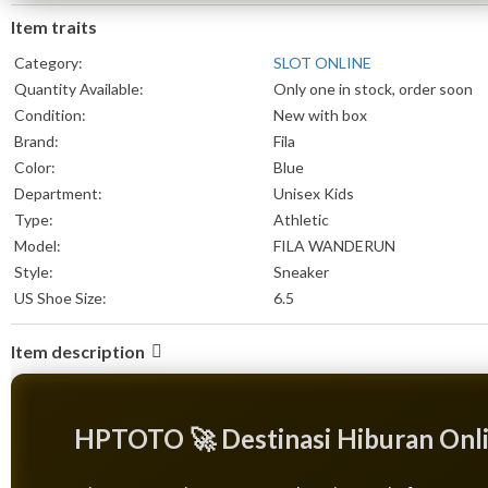
Item traits
Category:
SLOT ONLINE
Quantity Available:
Only one in stock, order soon
Condition:
New with box
Brand:
Fila
Color:
Blue
Department:
Unisex Kids
Type:
Athletic
Model:
FILA WANDERUN
Style:
Sneaker
US Shoe Size:
6.5
Item description
HPTOTO 🚀 Destinasi Hiburan Onli