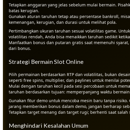
Tetapkan anggaran yang jelas sebelum mulai bermain. Pisahk
batas kerugian.
Gunakan aturan taruhan tetap atau persentase bankroll, misal
kemenangan, kerugian, dan durasi untuk melihat pola.
Pertimbangkan ukuran taruhan sesuai volatilitas game. Untuk slo
volatilitas rendah, Anda bisa menaikkan taruhan sedikit ketika
Manfaatkan bonus dan putaran gratis saat memenuhi syarat, 
dari bonus.
Strategi Bermain Slot Online
Pilih permainan berdasarkan RTP dan volatilitas, bukan desain
seperti free spins, multiplier, dan paylines untuk menilai pot
Mulai dengan taruhan kecil pada sesi percobaan untuk mema
taruhan berdasarkan tujuan: memperpanjang waktu bermain 
Gunakan fitur demo untuk mencoba mesin baru tanpa risiko. 
jarang memberikan bonus dalam demo, jangan berharap seba
Tetapkan target menang dan target rugi; berhenti saat salah 