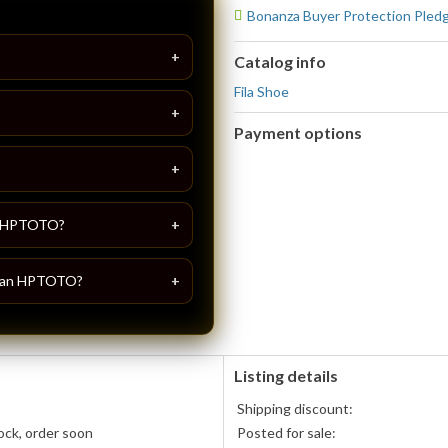
Purchase protection
Bonanza Buyer Protection Pled
Catalog info
Fila Shoe
Payment options
PayPal
PayPal,
accepted
MasterCard,
Visa,
Discover,
ses HPTOTO?
and
American
Express
gunakan HPTOTO?
accepted
Listing details