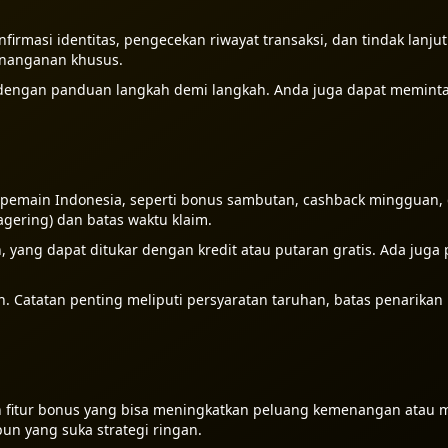
email, atau telepon setiap hari. Respons diarahkan untuk menyele
firmasi identitas, pengecekan riwayat transaksi, dan tindak lanjut
enanganan khusus.
dengan panduan langkah demi langkah. Anda juga dapat meminta
main Indonesia, seperti bonus sambutan, cashback mingguan, da
agering) dan batas waktu klaim.
in, yang dapat ditukar dengan kredit atau putaran gratis. Ada j
. Catatan penting meliputi persyaratan taruhan, batas penarik