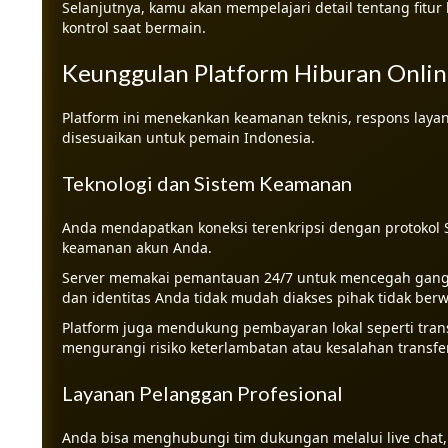
HPTOTO memberi akses mudah ke permainan Slot77 dan
Selanjutnya, kamu akan mempelajari detail tentang fitur
kontrol saat bermain.
Keunggulan Platform Hiburan Online
Platform ini menekankan keamanan teknis, respons laya
disesuaikan untuk pemain Indonesia.
Teknologi dan Sistem Keamanan
Anda mendapatkan koneksi terenkripsi dengan protokol S
keamanan akun Anda.
Server memakai pemantauan 24/7 untuk mencegah ganggu
dan identitas Anda tidak mudah diakses pihak tidak ber
Platform juga mendukung pembayaran lokal seperti transf
mengurangi risiko keterlambatan atau kesalahan transfer
Layanan Pelanggan Profesional