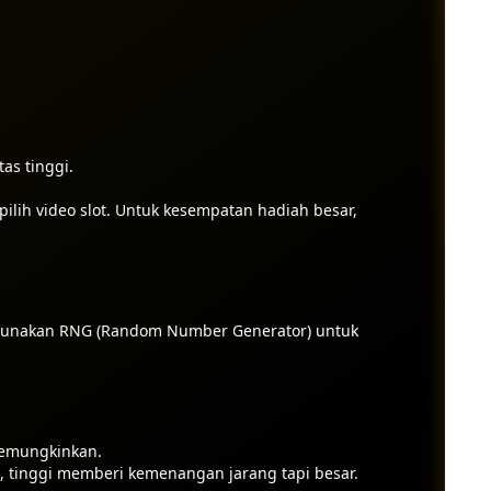
au menambah waktu bermain. Anda akan menemukan
as tinggi.
, pilih video slot. Untuk kesempatan hadiah besar,
enggunakan RNG (Random Number Generator) untuk