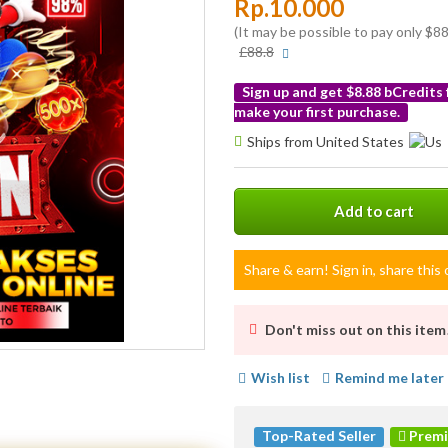
Rp.10.000
(It may be possible to pay only 
checkout)
More
£88.8
info
Sign up and get $8.88 bCredit
you make your first purchase.
More
Ships from United States
info
Add to cart
Share & earn! Sign in, share thi
Don't miss out on this item
Wish list
Remind me later