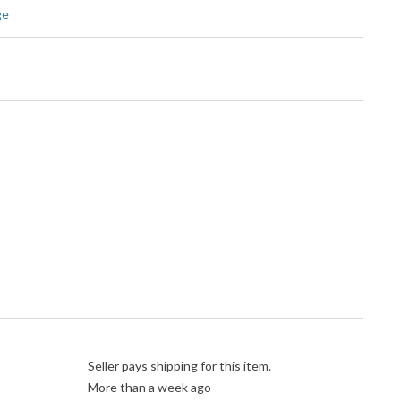
ge
Maestro
accepted