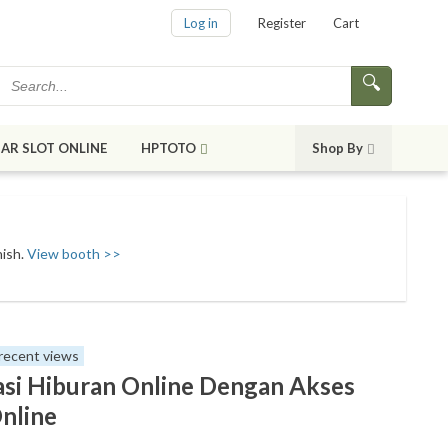
Log in
Register
Cart
🔍
DAR SLOT ONLINE
HPTOTO
Shop By
inish.
View booth >>
 recent views
asi Hiburan Online Dengan Akses
Online