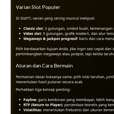
Slot77 menyajikan berbagai tema, aturan sederhana, 
pilihan permainan yang cocok untuk pemain santai maup
Varian Slot Populer
Di Slot77, varian yang sering muncul meliputi:
Classic slot
: 3 gulungan, simbol buah, kemenangan
Video slot
: 5 gulungan, grafik modern, dan alur tema
Megaways & jackpot progresif
: baris dan cara men
Pilih berdasarkan tujuan Anda. Jika ingin sesi cepat dan s
pertimbangkan megaways atau jackpot, tapi kelola taruhan
Aturan dan Cara Bermain
Permainan dasar biasanya sama: pilih nilai taruhan, j
menentukan hasil putaran secara acak.
Perhatikan tiga konsep penting:
Payline
: garis kombinasi yang membayar; lebih banya