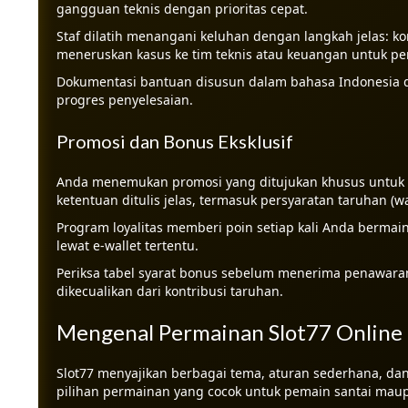
Anda bisa menghubungi tim dukungan melalui live chat, 
gangguan teknis dengan prioritas cepat.
Staf dilatih menangani keluhan dengan langkah jelas: kon
meneruskan kasus ke tim teknis atau keuangan untuk p
Dokumentasi bantuan disusun dalam bahasa Indonesia 
progres penyelesaian.
Promosi dan Bonus Eksklusif
Anda menemukan promosi yang ditujukan khusus untuk pe
ketentuan ditulis jelas, termasuk persyaratan taruhan (w
Program loyalitas memberi poin setiap kali Anda berma
lewat e-wallet tertentu.
Periksa tabel syarat bonus sebelum menerima penawaran
dikecualikan dari kontribusi taruhan.
Mengenal Permainan Slot77 Online