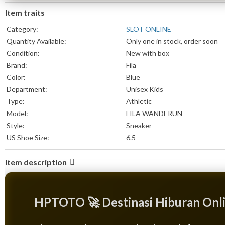
Item traits
Category:
SLOT ONLINE
Quantity Available:
Only one in stock, order soon
Condition:
New with box
Brand:
Fila
Color:
Blue
Department:
Unisex Kids
Type:
Athletic
Model:
FILA WANDERUN
Style:
Sneaker
US Shoe Size:
6.5
Item description
HPTOTO 🚀 Destinasi Hiburan Onli