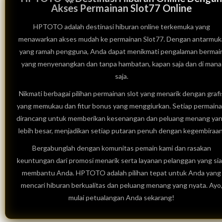
Dengan Akses Permainan Slot77 Online
HPTOTO adalah destinasi hiburan online terkemuka yang
menawarkan akses mudah ke permainan Slot77. Dengan
antarmuka yang ramah pengguna, Anda dapat menikmati
pengalaman bermain yang menyenangkan dan tanpa hambatan
kapan saja dan di mana saja.
Nikmati berbagai pilihan permainan slot yang menarik dengan
grafis yang memukau dan fitur bonus yang menggiurkan. Setiap
permainan dirancang untuk memberikan kesenangan dan pelua
menang yang lebih besar, menjadikan setiap putaran penuh
dengan kegembiraan.
Bergabunglah dengan komunitas pemain kami dan rasakan
keuntungan dari promosi menarik serta layanan pelanggan yan
siap membantu Anda. HPTOTO adalah pilihan tepat untuk Anda
yang mencari hiburan berkualitas dan peluang menang yang nyat
Ayo, mulai petualangan Anda sekarang!