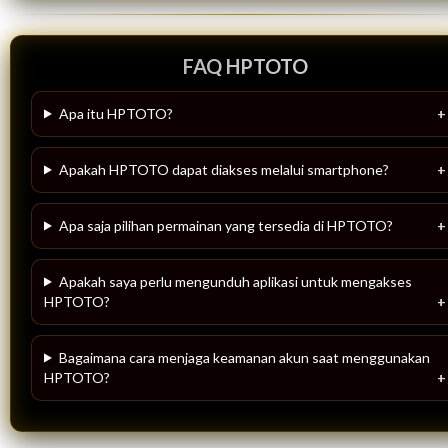
FAQ HPTOTO
Apa itu HPTOTO?
Apakah HPTOTO dapat diakses melalui smartphone?
Apa saja pilihan permainan yang tersedia di HPTOTO?
Apakah saya perlu mengunduh aplikasi untuk mengakses
HPTOTO?
Bagaimana cara menjaga keamanan akun saat
menggunakan HPTOTO?