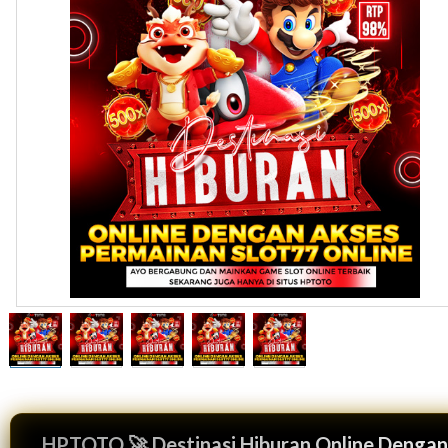
HPTOTO 🚀 Destinasi Hiburan Online