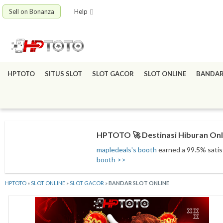
Sell on Bonanza
Help
HPTOTO
SITUS SLOT
SLOT GACOR
SLOT ONLINE
BANDA
HPTOTO 🚀 Destinasi Hiburan On
mapledeals's booth
earned a 99.5% satisf
booth >>
HPTOTO
»
SLOT ONLINE
»
SLOT GACOR
»
BANDAR SLOT ONLINE