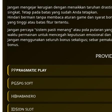
Menghindari Kesalahan Umum
Jangan mengejar kerugian dengan menaikkan taruhan drastis.
singkat. Tetap pada batas yang sudah Anda tetapkan.
Hindari bermain tanpa membaca aturan game dan syarat bon
yang tinggi atau batas fitur tertentu.
Jangan percaya “sistem pasti menang” atau pola putaran yang
waktu permainan untuk mencegah keputusan emosional dan
Jangan menggunakan seluruh bonus sekaligus; sebar pemak
bonus.
PROVID
PP
PRAGMATIC PLAY
PGS
PG SOFT
HB
HABANERO