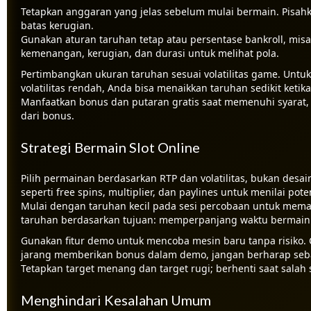
Tetapkan anggaran yang jelas sebelum mulai bermain. Pisahk
batas kerugian.
Gunakan aturan taruhan tetap atau persentase bankroll, misal
kemenangan, kerugian, dan durasi untuk melihat pola.
Pertimbangkan ukuran taruhan sesuai volatilitas game. Untuk slo
volatilitas rendah, Anda bisa menaikkan taruhan sedikit ketika
Manfaatkan bonus dan putaran gratis saat memenuhi syarat, 
dari bonus.
Strategi Bermain Slot Online
Pilih permainan berdasarkan RTP dan volatilitas, bukan desain
seperti free spins, multiplier, dan paylines untuk menilai pot
Mulai dengan taruhan kecil pada sesi percobaan untuk mema
taruhan berdasarkan tujuan: memperpanjang waktu bermain 
Gunakan fitur demo untuk mencoba mesin baru tanpa risiko. 
jarang memberikan bonus dalam demo, jangan berharap seba
Tetapkan target menang dan target rugi; berhenti saat salah 