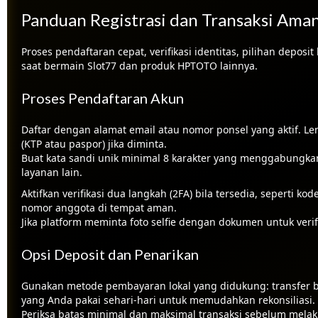
taruhan (wagering) yang harus dipenuhi sebelum penarikan.
Panduan Registrasi dan Transaksi Ama
Proses pendaftaran cepat, verifikasi identitas, pilihan de
saat bermain Slot77 dan produk HPTOTO lainnya.
Proses Pendaftaran Akun
Daftar dengan alamat email atau nomor ponsel yang aktif. Len
(KTP atau paspor) jika diminta.
Buat kata sandi unik minimal 8 karakter yang menggabungkan
layanan lain.
Aktifkan verifikasi dua langkah (2FA) bila tersedia, seperti k
nomor anggota di tempat aman.
Jika platform meminta foto selfie dengan dokumen untuk verif
Opsi Deposit dan Penarikan
Gunakan metode pembayaran lokal yang didukung: transfer ban
yang Anda pakai sehari-hari untuk memudahkan rekonsiliasi.