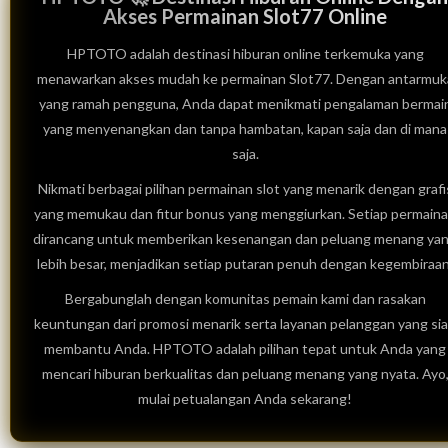
Dengan Akses Permainan Slot77 Online
HPTOTO adalah destinasi hiburan online terkemuka yang
menawarkan akses mudah ke permainan Slot77. Dengan
antarmuka yang ramah pengguna, Anda dapat menikmati
pengalaman bermain yang menyenangkan dan tanpa hambatan
kapan saja dan di mana saja.
Nikmati berbagai pilihan permainan slot yang menarik dengan
grafis yang memukau dan fitur bonus yang menggiurkan. Setiap
permainan dirancang untuk memberikan kesenangan dan pelua
menang yang lebih besar, menjadikan setiap putaran penuh
dengan kegembiraan.
Bergabunglah dengan komunitas pemain kami dan rasakan
keuntungan dari promosi menarik serta layanan pelanggan yan
siap membantu Anda. HPTOTO adalah pilihan tepat untuk Anda
yang mencari hiburan berkualitas dan peluang menang yang nyat
Ayo, mulai petualangan Anda sekarang!