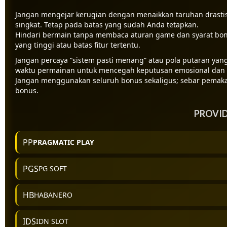
Menghindari Kesalahan Umum
Jangan mengejar kerugian dengan menaikkan taruhan drastis.
singkat. Tetap pada batas yang sudah Anda tetapkan.
Hindari bermain tanpa membaca aturan game dan syarat bon
yang tinggi atau batas fitur tertentu.
Jangan percaya “sistem pasti menang” atau pola putaran yang
waktu permainan untuk mencegah keputusan emosional dan
Jangan menggunakan seluruh bonus sekaligus; sebar pemak
bonus.
PROVID
PP
PRAGMATIC PLAY
PGS
PG SOFT
HB
HABANERO