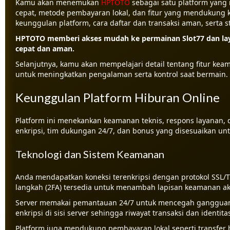
Kamu akan menemukan
HPTOTO
sebagai satu platform yang
cepat, metode pembayaran lokal, dan fitur yang mendukung 
keunggulan platform, cara daftar dan transaksi aman, serta
HPTOTO memberi akses mudah ke permainan Slot77 dan lay
cepat dan aman.
Selanjutnya, kamu akan mempelajari detail tentang fitur keama
untuk meningkatkan pengalaman serta kontrol saat bermain.
Keunggulan Platform Hiburan Online
Platform ini menekankan keamanan teknis, respons layanan,
enkripsi, tim dukungan 24/7, dan bonus yang disesuaikan un
Teknologi dan Sistem Keamanan
Anda mendapatkan koneksi terenkripsi dengan protokol SSL/TL
langkah (2FA) tersedia untuk menambah lapisan keamanan a
Server memakai pemantauan 24/7 untuk mencegah gangguan
enkripsi di sisi server sehingga riwayat transaksi dan identi