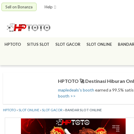
Sell on Bonanza
Help
HPTOTO
SITUS SLOT
SLOT GACOR
SLOT ONLINE
BANDA
HPTOTO 🚀 Destinasi Hiburan On
mapledeals's booth
earned a 99.5% satisf
booth >>
HPTOTO
»
SLOT ONLINE
»
SLOT GACOR
»
BANDAR SLOT ONLINE