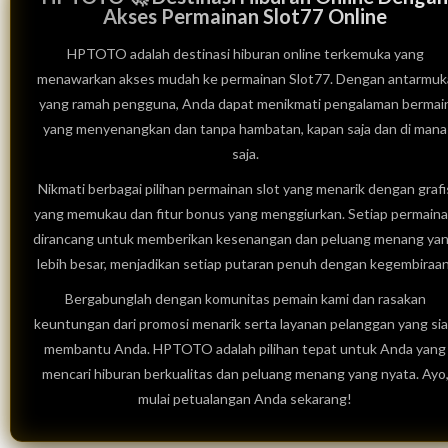
Dengan Akses Permainan Slot77 Online
HPTOTO adalah destinasi hiburan online terkemuka yang
menawarkan akses mudah ke permainan Slot77. Dengan
antarmuka yang ramah pengguna, Anda dapat menikmati
pengalaman bermain yang menyenangkan dan tanpa hambatan
kapan saja dan di mana saja.
Nikmati berbagai pilihan permainan slot yang menarik dengan
grafis yang memukau dan fitur bonus yang menggiurkan. Setiap
permainan dirancang untuk memberikan kesenangan dan pelua
menang yang lebih besar, menjadikan setiap putaran penuh
dengan kegembiraan.
Bergabunglah dengan komunitas pemain kami dan rasakan
keuntungan dari promosi menarik serta layanan pelanggan yan
siap membantu Anda. HPTOTO adalah pilihan tepat untuk Anda
yang mencari hiburan berkualitas dan peluang menang yang nyat
Ayo, mulai petualangan Anda sekarang!