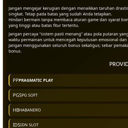
Menghindari Kesalahan Umum
Jangan mengejar kerugian dengan menaikkan taruhan drastis.
singkat. Tetap pada batas yang sudah Anda tetapkan.
Hindari bermain tanpa membaca aturan game dan syarat bon
yang tinggi atau batas fitur tertentu.
Jangan percaya “sistem pasti menang” atau pola putaran yang
waktu permainan untuk mencegah keputusan emosional dan
Jangan menggunakan seluruh bonus sekaligus; sebar pemak
bonus.
PROVID
PP
PRAGMATIC PLAY
PGS
PG SOFT
HB
HABANERO