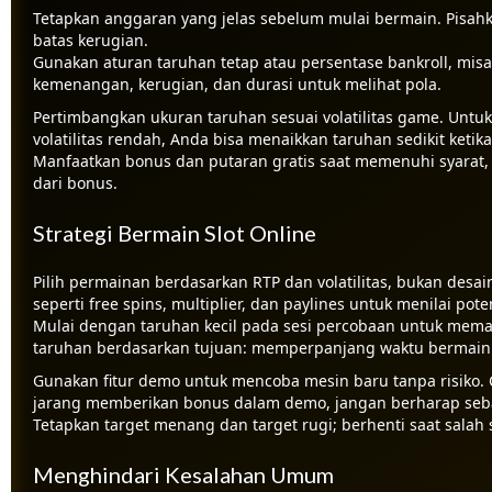
Tetapkan anggaran yang jelas sebelum mulai bermain. Pisahk
batas kerugian.
Gunakan aturan taruhan tetap atau persentase bankroll, misal
kemenangan, kerugian, dan durasi untuk melihat pola.
Pertimbangkan ukuran taruhan sesuai volatilitas game. Untuk slo
volatilitas rendah, Anda bisa menaikkan taruhan sedikit ketika
Manfaatkan bonus dan putaran gratis saat memenuhi syarat, 
dari bonus.
Strategi Bermain Slot Online
Pilih permainan berdasarkan RTP dan volatilitas, bukan desain
seperti free spins, multiplier, dan paylines untuk menilai pot
Mulai dengan taruhan kecil pada sesi percobaan untuk mema
taruhan berdasarkan tujuan: memperpanjang waktu bermain 
Gunakan fitur demo untuk mencoba mesin baru tanpa risiko. 
jarang memberikan bonus dalam demo, jangan berharap seba
Tetapkan target menang dan target rugi; berhenti saat salah 