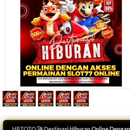
HPTOTO 🚀 Destinasi Hiburan Online