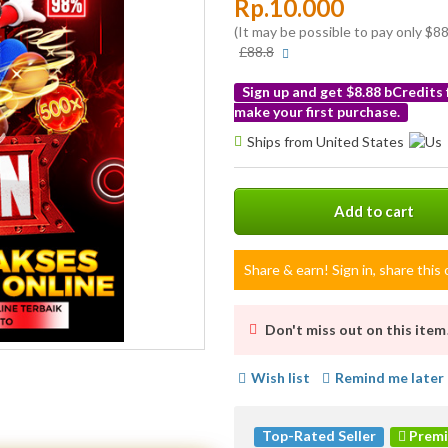
Rp.10.000
(It may be possible to pay only $
More
£88.8
info
Sign up and get $8.88 bCredits
make your first purchase.
More
Ships from United States
info
Add to cart
Share & earn! Sign in, share this 
Don't miss out on this item
Wish list
Remind me later
Top-Rated Seller
Premi