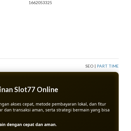
1662053325
SEO
|
PART TIME
nan Slot77 Online
an akses cepat, metode pembayaran lokal, dan fitur
 dan transaksi aman, serta strategi bermain yang bisa
ain dengan cepat dan aman.