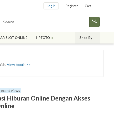
Log in
Register
Cart
🔍
AR SLOT ONLINE
HPTOTO
Shop By
nish.
View booth >>
recent views
si Hiburan Online Dengan Akses
nline