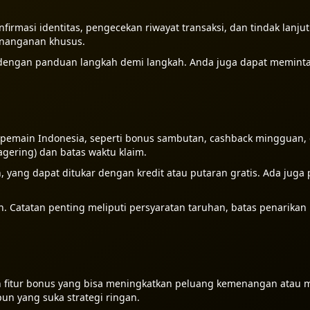
firmasi identitas, pengecekan riwayat transaksi, dan tindak lanjut
enanganan khusus.
dengan panduan langkah demi langkah. Anda juga dapat meminta
main Indonesia, seperti bonus sambutan, cashback mingguan, da
agering) dan batas waktu klaim.
in, yang dapat ditukar dengan kredit atau putaran gratis. Ada j
. Catatan penting meliputi persyaratan taruhan, batas penarik
dan fitur bonus yang bisa meningkatkan peluang kemenangan at
un yang suka strategi ringan.