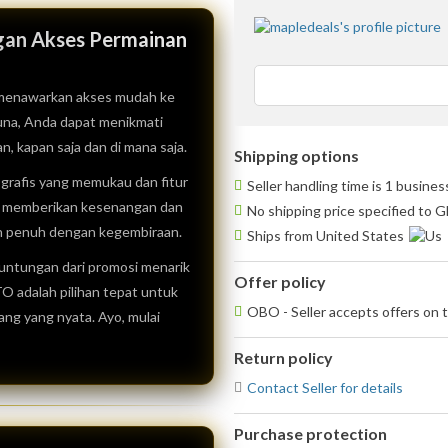
gan Akses Permainan
 menawarkan akses mudah ke
na, Anda dapat menikmati
 kapan saja dan di mana saja.
Shipping options
 grafis yang memukau dan fitur
Seller handling time is 1 busine
k memberikan kesenangan dan
No shipping price specified to 
an penuh dengan kegembiraan.
Ships from United States
untungan dari promosi menarik
Offer policy
 adalah pilihan tepat untuk
OBO - Seller accepts offers on t
ng yang nyata. Ayo, mulai
Return policy
Contact Seller for details
Purchase protection