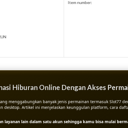
Item number:
RUN
asi Hiburan Online Dengan Akses Permai
yang menggabungkan banyak jenis permainan termasuk Slot77 deng
sktop. Artikel ini menjelaskan keunggulan platform, cara daftar
 layanan lain dalam satu akun sehingga kamu bisa mulai berm