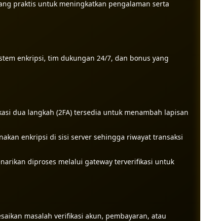
i yang praktis untuk meningkatkan pengalaman serta
stem enkripsi, tim dukungan 24/7, dan bonus yang
ikasi dua langkah (2FA) tersedia untuk menambah lapisan
 enkripsi di sisi server sehingga riwayat transaksi
arikan diproses melalui gateway terverifikasi untuk
saikan masalah verifikasi akun, pembayaran, atau