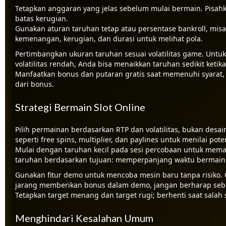
Tetapkan anggaran yang jelas sebelum mulai bermain. Pisahk
batas kerugian.
Gunakan aturan taruhan tetap atau persentase bankroll, misal
kemenangan, kerugian, dan durasi untuk melihat pola.
Pertimbangkan ukuran taruhan sesuai volatilitas game. Untuk slo
volatilitas rendah, Anda bisa menaikkan taruhan sedikit ketika
Manfaatkan bonus dan putaran gratis saat memenuhi syarat, 
dari bonus.
Strategi Bermain Slot Online
Pilih permainan berdasarkan RTP dan volatilitas, bukan desain
seperti free spins, multiplier, dan paylines untuk menilai pot
Mulai dengan taruhan kecil pada sesi percobaan untuk mema
taruhan berdasarkan tujuan: memperpanjang waktu bermain 
Gunakan fitur demo untuk mencoba mesin baru tanpa risiko. 
jarang memberikan bonus dalam demo, jangan berharap seba
Tetapkan target menang dan target rugi; berhenti saat salah 