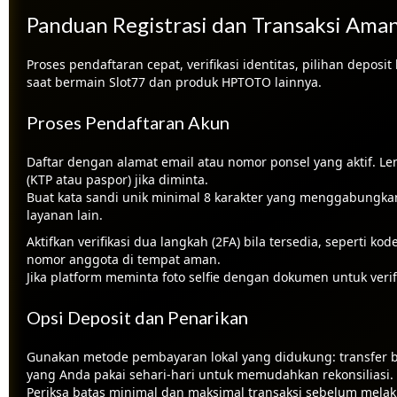
taruhan (wagering) yang harus dipenuhi sebelum penarikan.
Panduan Registrasi dan Transaksi Ama
Proses pendaftaran cepat, verifikasi identitas, pilihan de
saat bermain Slot77 dan produk HPTOTO lainnya.
Proses Pendaftaran Akun
Daftar dengan alamat email atau nomor ponsel yang aktif. Len
(KTP atau paspor) jika diminta.
Buat kata sandi unik minimal 8 karakter yang menggabungkan
layanan lain.
Aktifkan verifikasi dua langkah (2FA) bila tersedia, seperti k
nomor anggota di tempat aman.
Jika platform meminta foto selfie dengan dokumen untuk verif
Opsi Deposit dan Penarikan
Gunakan metode pembayaran lokal yang didukung: transfer ban
yang Anda pakai sehari-hari untuk memudahkan rekonsiliasi.