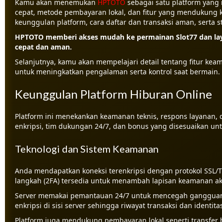
Kamu akan menemukan
HPTOTO
sebagai satu platform yang
cepat, metode pembayaran lokal, dan fitur yang mendukung 
keunggulan platform, cara daftar dan transaksi aman, serta
HPTOTO memberi akses mudah ke permainan Slot77 dan lay
cepat dan aman.
Selanjutnya, kamu akan mempelajari detail tentang fitur keama
untuk meningkatkan pengalaman serta kontrol saat bermain.
Keunggulan Platform Hiburan Online
Platform ini menekankan keamanan teknis, respons layanan,
enkripsi, tim dukungan 24/7, dan bonus yang disesuaikan un
Teknologi dan Sistem Keamanan
Anda mendapatkan koneksi terenkripsi dengan protokol SSL/TL
langkah (2FA) tersedia untuk menambah lapisan keamanan a
Server memakai pemantauan 24/7 untuk mencegah gangguan
enkripsi di sisi server sehingga riwayat transaksi dan identi