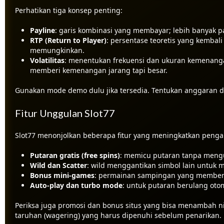
(Random Number Generator) untuk menentukan hasil putaran
Perhatikan tiga konsep penting:
Payline
: garis kombinasi yang membayar; lebih banyak pa
RTP (Return to Player)
: persentase teoretis yang kembali
memungkinkan.
Volatilitas
: menentukan frekuensi dan ukuran kemenangan
memberi kemenangan jarang tapi besar.
Gunakan mode demo dulu jika tersedia. Tentukan anggaran d
Fitur Unggulan Slot77
Slot77 menonjolkan beberapa fitur yang meningkatkan peng
Putaran gratis (free spins)
: memicu putaran tanpa mengu
Wild dan Scatter
: wild menggantikan simbol lain untuk
Bonus mini-games
: permainan sampingan yang memberi
Auto-play dan turbo mode
: untuk putaran berulang otom
Periksa juga promosi dan bonus situs yang bisa menambah nil