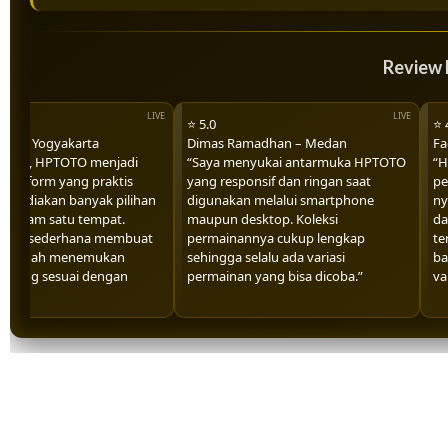
IDS
IDN SLOT
Review
⭐ 5.0
⭐ 4.8
 Yogyakarta
Dimas Ramadhan – Medan
Fadli Sy
, HPTOTO menjadi
“Saya menyukai antarmuka HPTOTO
“HPTOT
form yang praktis
yang responsif dan ringan saat
pengala
akan banyak pilihan
digunakan melalui smartphone
nyaman 
m satu tempat.
maupun desktop. Koleksi
dan pili
 sederhana membuat
permainannya cukup lengkap
terus di
dah menemukan
sehingga selalu ada variasi
bagi pe
 sesuai dengan
permainan yang bisa dicoba.”
variasi 