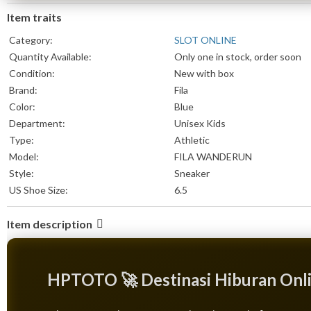
Item traits
Category:
SLOT ONLINE
Quantity Available:
Only one in stock, order soon
Condition:
New with box
Brand:
Fila
Color:
Blue
Department:
Unisex Kids
Type:
Athletic
Model:
FILA WANDERUN
Style:
Sneaker
US Shoe Size:
6.5
Item description
HPTOTO 🚀 Destinasi Hiburan Onli