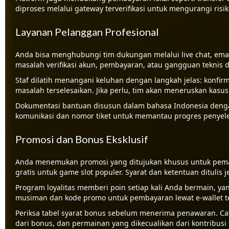
Platform juga mendukung pembayaran lokal seperti transfer 
diproses melalui gateway terverifikasi untuk mengurangi risi
Layanan Pelanggan Profesional
Anda bisa menghubungi tim dukungan melalui live chat, emai
masalah verifikasi akun, pembayaran, atau gangguan teknis d
Staf dilatih menangani keluhan dengan langkah jelas: konfirm
masalah terselesaikan. Jika perlu, tim akan meneruskan kasu
Dokumentasi bantuan disusun dalam bahasa Indonesia deng
komunikasi dan nomor tiket untuk memantau progres penyele
Promosi dan Bonus Eksklusif
Anda menemukan promosi yang ditujukan khusus untuk pemai
gratis untuk game slot populer. Syarat dan ketentuan ditulis 
Program loyalitas memberi poin setiap kali Anda bermain, ya
musiman dan kode promo untuk pembayaran lewat e-wallet te
Periksa tabel syarat bonus sebelum menerima penawaran. Ca