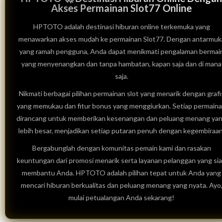
Dengan Akses Permainan Slot77 Online
HPTOTO adalah destinasi hiburan online terkemuka yang
menawarkan akses mudah ke permainan Slot77. Dengan
antarmuka yang ramah pengguna, Anda dapat menikmati
pengalaman bermain yang menyenangkan dan tanpa hambatan
kapan saja dan di mana saja.
Nikmati berbagai pilihan permainan slot yang menarik dengan
grafis yang memukau dan fitur bonus yang menggiurkan. Setiap
permainan dirancang untuk memberikan kesenangan dan pelua
menang yang lebih besar, menjadikan setiap putaran penuh
dengan kegembiraan.
Bergabunglah dengan komunitas pemain kami dan rasakan
keuntungan dari promosi menarik serta layanan pelanggan yan
siap membantu Anda. HPTOTO adalah pilihan tepat untuk Anda
yang mencari hiburan berkualitas dan peluang menang yang nyat
Ayo, mulai petualangan Anda sekarang!