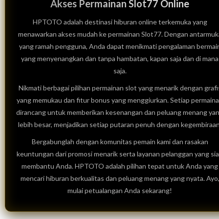
Dengan Akses Permainan Slot77 Online
HPTOTO adalah destinasi hiburan online terkemuka yang
menawarkan akses mudah ke permainan Slot77. Dengan
antarmuka yang ramah pengguna, Anda dapat menikmati
pengalaman bermain yang menyenangkan dan tanpa hambatan
kapan saja dan di mana saja.
Nikmati berbagai pilihan permainan slot yang menarik dengan
grafis yang memukau dan fitur bonus yang menggiurkan. Setiap
permainan dirancang untuk memberikan kesenangan dan pelua
menang yang lebih besar, menjadikan setiap putaran penuh
dengan kegembiraan.
Bergabunglah dengan komunitas pemain kami dan rasakan
keuntungan dari promosi menarik serta layanan pelanggan yan
siap membantu Anda. HPTOTO adalah pilihan tepat untuk Anda
yang mencari hiburan berkualitas dan peluang menang yang nyat
Ayo, mulai petualangan Anda sekarang!