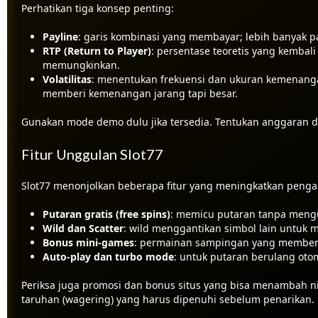
(Random Number Generator) untuk menentukan hasil putaran
Perhatikan tiga konsep penting:
Payline
: garis kombinasi yang membayar; lebih banyak pa
RTP (Return to Player)
: persentase teoretis yang kembali
memungkinkan.
Volatilitas
: menentukan frekuensi dan ukuran kemenangan
memberi kemenangan jarang tapi besar.
Gunakan mode demo dulu jika tersedia. Tentukan anggaran d
Fitur Unggulan Slot77
Slot77 menonjolkan beberapa fitur yang meningkatkan peng
Putaran gratis (free spins)
: memicu putaran tanpa mengu
Wild dan Scatter
: wild menggantikan simbol lain untuk
Bonus mini-games
: permainan sampingan yang memberi
Auto-play dan turbo mode
: untuk putaran berulang otom
Periksa juga promosi dan bonus situs yang bisa menambah nil
taruhan (wagering) yang harus dipenuhi sebelum penarikan.