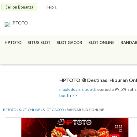
Sell on Bonanza
Help
HPTOTO
SITUS SLOT
SLOT GACOR
SLOT ONLINE
BANDA
HPTOTO 🚀 Destinasi Hiburan On
mapledeals's booth
earned a 99.5% satisf
booth >>
HPTOTO
»
SLOT ONLINE
»
SLOT GACOR
»
BANDAR SLOT ONLINE