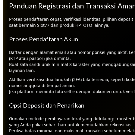
Panduan Registrasi dan Transaksi Ama
Proses pendaftaran cepat, verifikasi identitas, pilihan de
saat bermain Slot77 dan produk HPTOTO lainnya.
Proses Pendaftaran Akun
Daftar dengan alamat email atau nomor ponsel yang aktif. Len
(KTP atau paspor) jika diminta.
Buat kata sandi unik minimal 8 karakter yang menggabungkan
layanan lain.
Aktifkan verifikasi dua langkah (2FA) bila tersedia, seperti k
nomor anggota di tempat aman.
Jika platform meminta foto selfie dengan dokumen untuk verif
Opsi Deposit dan Penarikan
Gunakan metode pembayaran lokal yang didukung: transfer ban
yang Anda pakai sehari-hari untuk memudahkan rekonsiliasi.