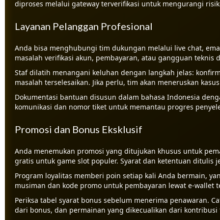
Platform juga mendukung pembayaran lokal seperti transfer 
diproses melalui gateway terverifikasi untuk mengurangi risi
Layanan Pelanggan Profesional
Anda bisa menghubungi tim dukungan melalui live chat, emai
masalah verifikasi akun, pembayaran, atau gangguan teknis d
Staf dilatih menangani keluhan dengan langkah jelas: konfirm
masalah terselesaikan. Jika perlu, tim akan meneruskan kasu
Dokumentasi bantuan disusun dalam bahasa Indonesia deng
komunikasi dan nomor tiket untuk memantau progres penyele
Promosi dan Bonus Eksklusif
Anda menemukan promosi yang ditujukan khusus untuk pemai
gratis untuk game slot populer. Syarat dan ketentuan ditulis 
Program loyalitas memberi poin setiap kali Anda bermain, ya
musiman dan kode promo untuk pembayaran lewat e-wallet te
Periksa tabel syarat bonus sebelum menerima penawaran. Ca