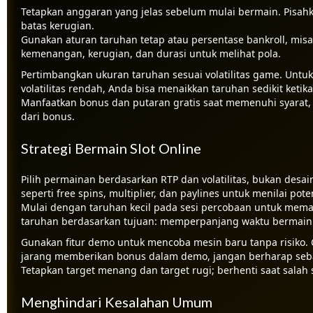
Tetapkan anggaran yang jelas sebelum mulai bermain. Pisahk
batas kerugian.
Gunakan aturan taruhan tetap atau persentase bankroll, misal
kemenangan, kerugian, dan durasi untuk melihat pola.
Pertimbangkan ukuran taruhan sesuai volatilitas game. Untuk slo
volatilitas rendah, Anda bisa menaikkan taruhan sedikit ketika
Manfaatkan bonus dan putaran gratis saat memenuhi syarat, 
dari bonus.
Strategi Bermain Slot Online
Pilih permainan berdasarkan RTP dan volatilitas, bukan desain
seperti free spins, multiplier, dan paylines untuk menilai pot
Mulai dengan taruhan kecil pada sesi percobaan untuk mema
taruhan berdasarkan tujuan: memperpanjang waktu bermain 
Gunakan fitur demo untuk mencoba mesin baru tanpa risiko. 
jarang memberikan bonus dalam demo, jangan berharap seba
Tetapkan target menang dan target rugi; berhenti saat salah 