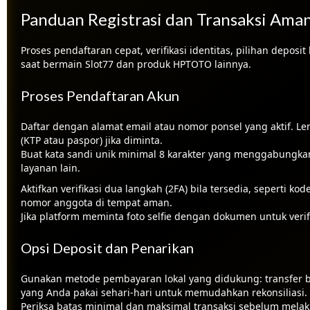
taruhan (wagering) yang harus dipenuhi sebelum penarikan.
Panduan Registrasi dan Transaksi Ama
Proses pendaftaran cepat, verifikasi identitas, pilihan de
saat bermain Slot77 dan produk HPTOTO lainnya.
Proses Pendaftaran Akun
Daftar dengan alamat email atau nomor ponsel yang aktif. Len
(KTP atau paspor) jika diminta.
Buat kata sandi unik minimal 8 karakter yang menggabungkan
layanan lain.
Aktifkan verifikasi dua langkah (2FA) bila tersedia, seperti k
nomor anggota di tempat aman.
Jika platform meminta foto selfie dengan dokumen untuk verif
Opsi Deposit dan Penarikan
Gunakan metode pembayaran lokal yang didukung: transfer ban
yang Anda pakai sehari-hari untuk memudahkan rekonsiliasi.