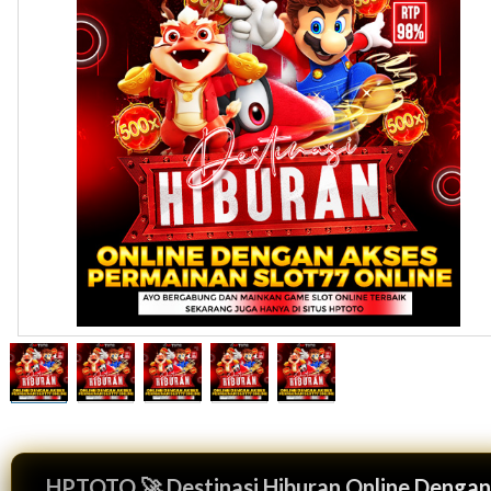
HPTOTO 🚀 Destinasi Hiburan Online