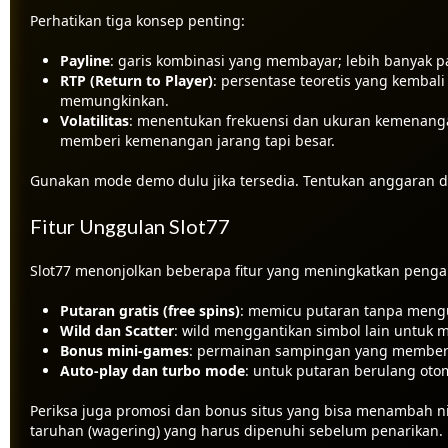
(Random Number Generator) untuk menentukan hasil putaran
Perhatikan tiga konsep penting:
Payline
: garis kombinasi yang membayar; lebih banyak pa
RTP (Return to Player)
: persentase teoretis yang kembali
memungkinkan.
Volatilitas
: menentukan frekuensi dan ukuran kemenangan
memberi kemenangan jarang tapi besar.
Gunakan mode demo dulu jika tersedia. Tentukan anggaran d
Fitur Unggulan Slot77
Slot77 menonjolkan beberapa fitur yang meningkatkan peng
Putaran gratis (free spins)
: memicu putaran tanpa mengu
Wild dan Scatter
: wild menggantikan simbol lain untuk
Bonus mini-games
: permainan sampingan yang memberi
Auto-play dan turbo mode
: untuk putaran berulang otom
Periksa juga promosi dan bonus situs yang bisa menambah nil