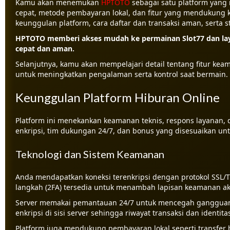
Kamu akan menemukan
HPTOTO
sebagai satu platform yang
cepat, metode pembayaran lokal, dan fitur yang mendukung 
keunggulan platform, cara daftar dan transaksi aman, serta
HPTOTO memberi akses mudah ke permainan Slot77 dan lay
cepat dan aman.
Selanjutnya, kamu akan mempelajari detail tentang fitur keama
untuk meningkatkan pengalaman serta kontrol saat bermain.
Keunggulan Platform Hiburan Online
Platform ini menekankan keamanan teknis, respons layanan,
enkripsi, tim dukungan 24/7, dan bonus yang disesuaikan un
Teknologi dan Sistem Keamanan
Anda mendapatkan koneksi terenkripsi dengan protokol SSL/TL
langkah (2FA) tersedia untuk menambah lapisan keamanan a
Server memakai pemantauan 24/7 untuk mencegah gangguan
enkripsi di sisi server sehingga riwayat transaksi dan identi