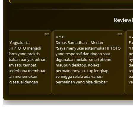
IDS
IDN SLOT
Review
⭐ 5.0
⭐ 4.8
Yogyakarta
Dimas Ramadhan – Medan
Fadli Sy
 HPTOTO menjadi
“Saya menyukai antarmuka HPTOTO
“HPTOTO
orm yang praktis
yang responsif dan ringan saat
pengalam
akan banyak pilihan
digunakan melalui smartphone
nyaman d
m satu tempat.
maupun desktop. Koleksi
dan pili
sederhana membuat
permainannya cukup lengkap
terus dip
dah menemukan
sehingga selalu ada variasi
bagi pe
 sesuai dengan
permainan yang bisa dicoba.”
variasi 