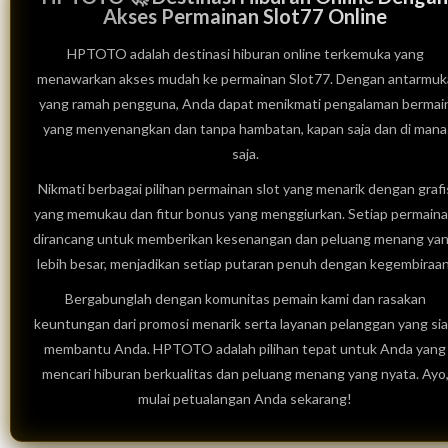
Dengan Akses Permainan Slot77 Online
HPTOTO adalah destinasi hiburan online terkemuka yang
menawarkan akses mudah ke permainan Slot77. Dengan
antarmuka yang ramah pengguna, Anda dapat menikmati
pengalaman bermain yang menyenangkan dan tanpa hambatan
kapan saja dan di mana saja.
Nikmati berbagai pilihan permainan slot yang menarik dengan
grafis yang memukau dan fitur bonus yang menggiurkan. Setiap
permainan dirancang untuk memberikan kesenangan dan pelua
menang yang lebih besar, menjadikan setiap putaran penuh
dengan kegembiraan.
Bergabunglah dengan komunitas pemain kami dan rasakan
keuntungan dari promosi menarik serta layanan pelanggan yan
siap membantu Anda. HPTOTO adalah pilihan tepat untuk Anda
yang mencari hiburan berkualitas dan peluang menang yang nyat
Ayo, mulai petualangan Anda sekarang!