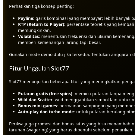
(Random Number Generator) untuk menentukan hasil putaran
Perhatikan tiga konsep penting:
Payline
: garis kombinasi yang membayar; lebih banyak pa
RTP (Return to Player)
: persentase teoretis yang kembali
memungkinkan.
Volatilitas
: menentukan frekuensi dan ukuran kemenangan
memberi kemenangan jarang tapi besar.
Gunakan mode demo dulu jika tersedia. Tentukan anggaran d
Fitur Unggulan Slot77
Slot77 menonjolkan beberapa fitur yang meningkatkan peng
Putaran gratis (free spins)
: memicu putaran tanpa mengu
Wild dan Scatter
: wild menggantikan simbol lain untuk
Bonus mini-games
: permainan sampingan yang memberi
Auto-play dan turbo mode
: untuk putaran berulang otom
Periksa juga promosi dan bonus situs yang bisa menambah nil